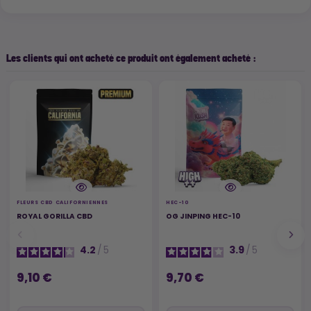
Les clients qui ont acheté ce produit ont également acheté :
FLEURS CBD CALIFORNIENNES
HEC-10
ROYAL GORILLA CBD
OG JINPING HEC-10
4.2
/
5
3.9
/
5
9,10 €
9,70 €