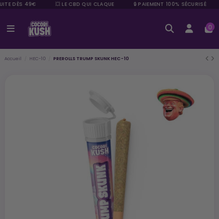
UITE DÈS 49€
💥 LE CBD QUI CLAQUE
🔒 PAIEMENT 100% SÉCURISÉ
0
Accueil
HEC-10
PREROLLS TRUMP SKUNK HEC-10