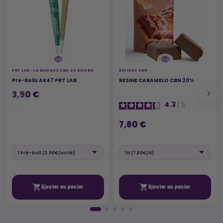
PRT LAB : LA MARQUE CBD DE BOOBA
RÉSINES CBN
Pre-Rolls AK47 PRT LAB
RESINE CARAMELO CBN 20%
3,90 €
4.3
/
5
7,60 €


Ajouter au panier
Ajouter au panier