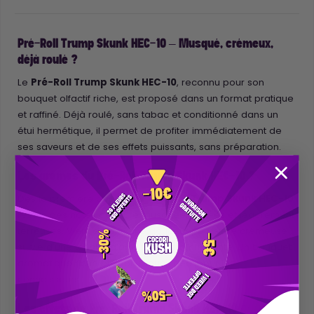
Pré-Roll Trump Skunk HEC-10 – Musqué, crémeux,
déjà roulé ?
Le
Pré-Roll Trump Skunk HEC-10
, reconnu pour son
bouquet olfactif riche, est proposé dans un format pratique
et raffiné. Déjà roulé, sans tabac et conditionné dans un
étui hermétique, il permet de profiter immédiatement de
ses saveurs et de ses effets puissants, sans préparation.
Les arômes du Pré-Roll Trump Skunk HEC-10 ?
Dès la première bouffée, le
Pré-Roll Trump Skunk HEC-10
révèle des notes de mûre musquée, fruitées et légèrement
terreuses. Vient ensuite une douceur pâtissière crémeuse ,
suivie d’une touche d’agrumes rafraîchissante. Un bouquet
aromatique riche et sophistiqué, idéal pour les
connaisseurs.
Les effets du Pré-Roll Trump Skunk HEC-10 ✨