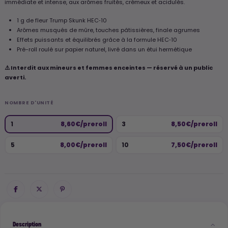
immédiate et intense, aux arômes fruités, crémeux et acidulés.
1 g de fleur Trump Skunk HEC‑10
Arômes musqués de mûre, touches pâtissières, finale agrumes
Effets puissants et équilibrés grâce à la formule HEC‑10
Pré-roll roulé sur papier naturel, livré dans un étui hermétique
⚠️ Interdit aux mineurs et femmes enceintes — réservé à un public
averti.
NOMBRE D'UNITÉ
1
8,60€/preroll
3
8,50€/preroll
5
8,00€/preroll
10
7,50€/preroll
Description