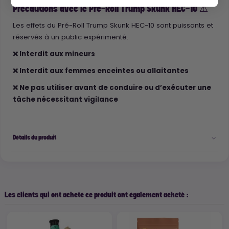
Précautions avec le Pré-Roll Trump Skunk HEC-10 ⚠️
Les effets du Pré-Roll Trump Skunk HEC-10 sont puissants et
réservés à un public expérimenté.
❌ Interdit aux mineurs
❌ Interdit aux femmes enceintes ou allaitantes
❌ Ne pas utiliser avant de conduire ou d’exécuter une
tâche nécessitant vigilance
Détails du produit
Les clients qui ont acheté ce produit ont également acheté :