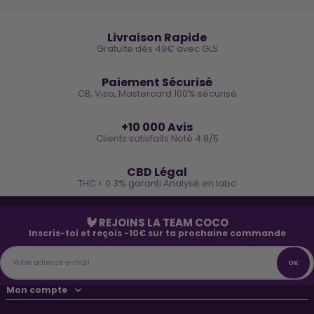
🚚
Livraison Rapide
Gratuite dès 49€ avec GLS
🔒
Paiement Sécurisé
CB, Visa, Mastercard 100% sécurisé
⭐
+10 000 Avis
Clients satisfaits Noté 4.8/5
🌿
CBD Légal
THC < 0.3% garanti Analysé en labo
🐓 REJOINS LA TEAM COCO
Inscris-toi et reçois -10€ sur ta prochaine commande
Mon compte