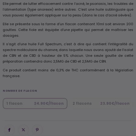
Elle permet de lutter efficacement contre l'acné, le psoriasis, les troubles de
l'alimentation (type anorexie) entre autres. C'est une huile sublinguale que
vous pouvez également appliquer sur la peau (dans le cas d'acné sévère).
Elle se présente sous la forme d'un flacon contenant 10ml soit environ 200
gouttes. Cette fiole est équipée d'une pipette qui permet de maîtriser les
dosages.
Il s'agit d'une huile Full Spectrum, c'est à dire qui contient l'intégralité du
spectre moléculaire du chanvre, dans laquelle nous avons ajouté de l'isolat
de CBN et de CBD à hauteur de 5% chacun. Une seule goutte de cette
préparation contiendra donc 2,5MG de CBD et 2,5MG de CBN.
Ce produit contient moins de 0,3% de THC conformément à la législation
française.
NOMBRE DE FLACON
1 flacon
24.90€/flacon
2 flacons
23.90€/flacon