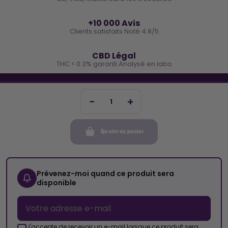
⭐
+10 000 Avis
Clients satisfaits Noté 4.8/5
🌿
CBD Légal
THC < 0.3% garanti Analysé en labo
🐓 REJOINS LA TEAM COCO
Inscris-toi et reçois -10€ sur ta prochaine commande
Ajouter au panier
Mon compte
Cocorikush
Prévenez-moi quand ce produit sera
disponible
Top Catégories
Nous Suivre
J'accepte de recevoir un e-mail lorsque ce produit sera