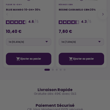
FLEUR 10-OH+
RÉSINES CBN
BLUE MANGO 10-OH+ 30%
RESINE CARAMELO CBN 20%
4.6
/
5
4.3
/
5
10,40 €
7,60 €


Ajouter au panier
Ajouter au panier
🚚
Livraison Rapide
Gratuite dès 49€ avec GLS
🔒
Paiement Sécurisé
CB, Visa, Mastercard 100% sécurisé