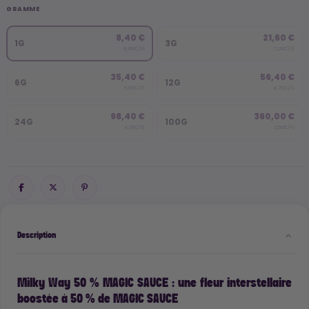
GRAMME
8,40 €
21,60 €
1G
3G
8,40€/G
7,20€/G
35,40 €
56,40 €
6G
12G
5,90€/G
4,70€/G
98,40 €
360,00 €
24G
100G
4,10€/G
3,60€/G
Description
Milky Way 50 % MAGIC SAUCE : une fleur interstellaire
boostée à 50 % de MAGIC SAUCE