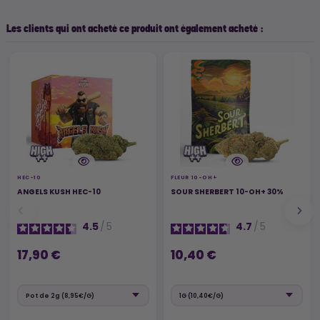
Les clients qui ont acheté ce produit ont également acheté :
HEC-10
FLEUR 10-OH+
ANGELS KUSH HEC-10
SOUR SHERBERT 10-OH+ 30%
4.5
/
5
4.7
/
5
17,90 €
10,40 €