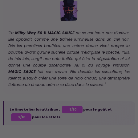
"La
Milky Way 50 % MAGIC SAUCE
ne se contente pas d’arriver.
Elle apparaît, comme une traînée lumineuse dans un ciel noir.
Dès les premières bouffées, une crème douce vient napper la
bouche, avant qu’une sucrerie diffuse n’élargisse le spectre. Puis,
de très loin, surgit une note fruitée qui étire la dégustation et lui
donne une courbe ascendante. Au fil du voyage, l’infusion
MAGIC SAUCE
fait son œuvre. Elle densifie les sensations, les
ralentit, jusqu’à créer une sorte de halo chaud, une atmosphère
flottante où chaque arôme se dilue dans le suivant."
Le Smokelier lui attribue :
pour le goût et
9/10
pour les effets.
9/10