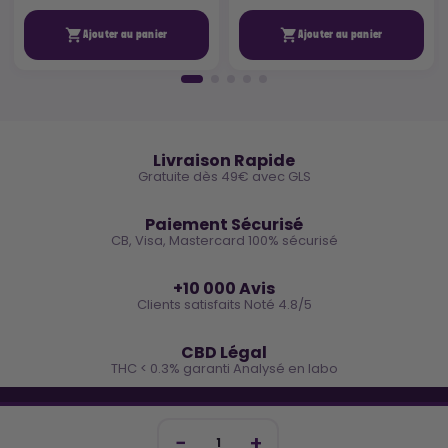


Ajouter au panier
Ajouter au panier
🚚
Livraison Rapide
Gratuite dès 49€ avec GLS
🔒
Paiement Sécurisé
CB, Visa, Mastercard 100% sécurisé
⭐
+10 000 Avis
Clients satisfaits Noté 4.8/5
🌿
CBD Légal
THC < 0.3% garanti Analysé en labo
🐓 REJOINS LA TEAM COCO
Inscris-toi et reçois -10€ sur ta prochaine commande