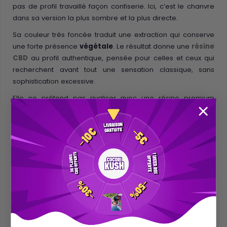
pas de profil travaillé façon confiserie. Ici, c’est le chanvre
dans sa version la plus sombre et la plus directe.
Sa couleur très foncée traduit une extraction qui conserve
une forte présence
végétale
. Le résultat donne une
résine
CBD
au profil authentique, pensée pour celles et ceux qui
recherchent avant tout une sensation classique, sans
sophistication excessive.
Elle ne prétend pas rivaliser avec une résine premium
ultra-travaillée. Elle se positionne différemment :
accessible, simple, efficace.
Un effet détente simple et fonctionnel
Cette
Bubble Hash CBD
t’apporte une relaxation
progressive, adaptée à un moment de pause en fin de
journée. Le cannabidiol agit ici de manière douce, sans
lourdeur excessive ni sensation envahissante.
Tu sens les tensions se relâcher progressivement. L’effet
reste modéré, équilibré, cohérent avec son