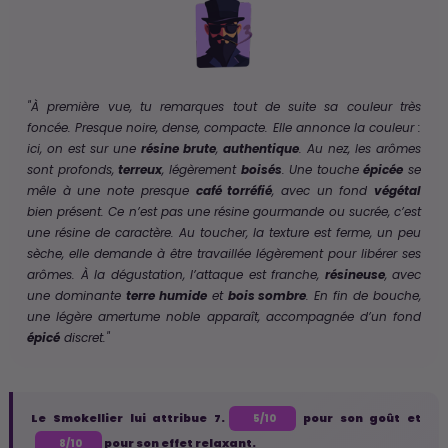
"À première vue, tu remarques tout de suite sa couleur très
foncée. Presque noire, dense, compacte. Elle annonce la couleur :
ici, on est sur une
résine brute
,
authentique
. Au nez, les arômes
sont profonds,
terreux
, légèrement
boisés
. Une touche
épicée
se
mêle à une note presque
café torréfié
, avec un fond
végétal
bien présent. Ce n’est pas une résine gourmande ou sucrée, c’est
une résine de caractère. Au toucher, la texture est ferme, un peu
sèche, elle demande à être travaillée légèrement pour libérer ses
arômes. À la dégustation, l’attaque est franche,
résineuse
, avec
une dominante
terre humide
et
bois sombre
. En fin de bouche,
une légère amertume noble apparaît, accompagnée d’un fond
épicé
discret."
Le Smokellier lui attribue 7.
pour son goût et
5/10
pour son effet relaxant.
8/10