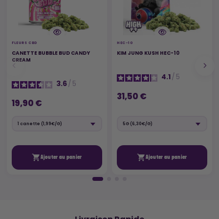
FLEURS CBD
HEC-10
CANETTE BUBBLE BUD CANDY
KIM JUNG KUSH HEC-10
CREAM
4.1
/
5
3.6
/
5
31,50 €
19,90 €


Ajouter au panier
Ajouter au panier
🚚