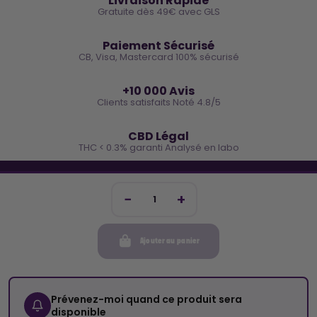
Livraison Rapide
Gratuite dès 49€ avec GLS
🔒
Paiement Sécurisé
CB, Visa, Mastercard 100% sécurisé
⭐
+10 000 Avis
Clients satisfaits Noté 4.8/5
🌿
CBD Légal
THC < 0.3% garanti Analysé en labo
🐓 REJOINS LA TEAM COCO
Inscris-toi et reçois -10€ sur ta prochaine commande
Ajouter au panier
Mon compte
Cocorikush
Prévenez-moi quand ce produit sera
disponible
Top Catégories