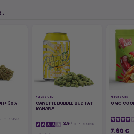
 :
FLEURS CBD
FLEURS CBD
OH+ 30%
CANETTE BUBBLE BUD FAT
GMO COOK
BANANA
5
-
avis
5
3.9
/
5
-
avis
9
7,60 €