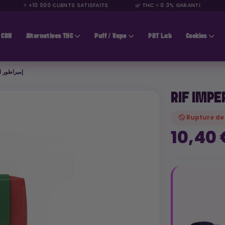
⭐ +10 000 CLIENTS SATISFAITS
🌿 THC < 0.3% GARANTI
🚚
CBN
Alternatives THC
Puff / Vape
PRT Lab
Cookies
TOR CBD إمبراطور الريف
Rupture de
10,40