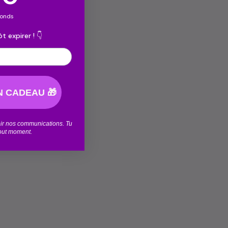
econds
t expirer ! 👇
 CADEAU 🎁
voir nos communications. Tu
tout moment.