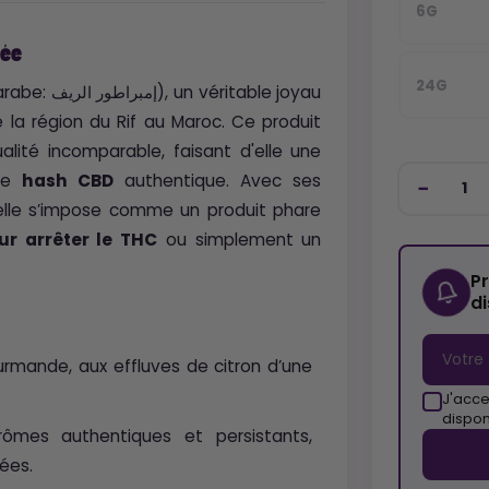
6G
lée
24G
), un véritable joyau
 la région du Rif au Maroc. Ce produit
lité incomparable, faisant d'elle une
 de
hash CBD
authentique. Avec ses
 elle s’impose comme un produit phare
ur arrêter le THC
ou simplement un
P
d
rmande, aux effluves de citron d’une
J'acce
dispon
mes authentiques et persistants,
ées.