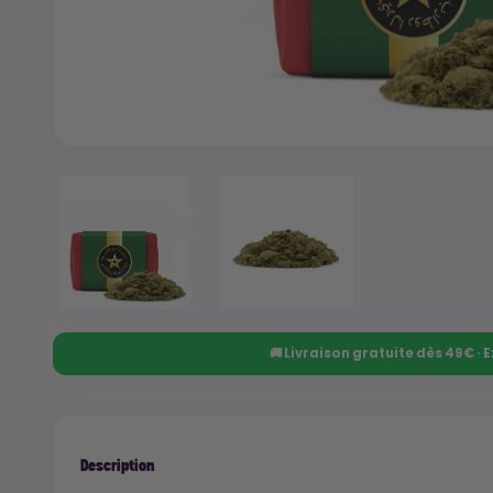
🚚 Livraison gratuite dès 49€ ·
Description