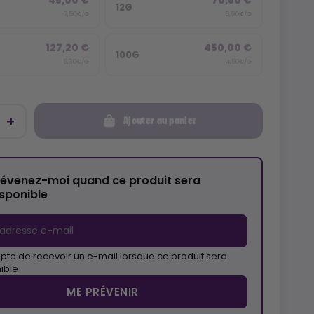
45,00 €
70,80 €
12G
7,50€/G
5,90€/G
127,20 €
450,00 €
100G
5,30€/G
4,50€/G
Ajouter au panier
révenez-moi quand ce produit sera
isponible
pte de recevoir un e-mail lorsque ce produit sera
ible
ME PRÉVENIR