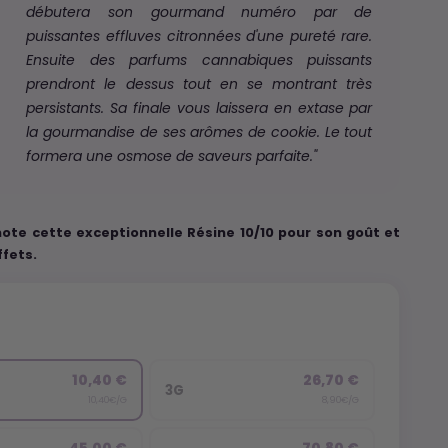
débutera son gourmand numéro par de
puissantes effluves citronnées d'une pureté rare.
Ensuite des parfums cannabiques puissants
prendront le dessus tout en se montrant très
persistants. Sa finale vous laissera en extase par
la gourmandise de ses arômes de cookie. Le tout
formera une osmose de saveurs parfaite."
note cette exceptionnelle Résine 10/10 pour son goût et
ffets.
10,40 €
26,70 €
3G
10,40€/G
8,90€/G