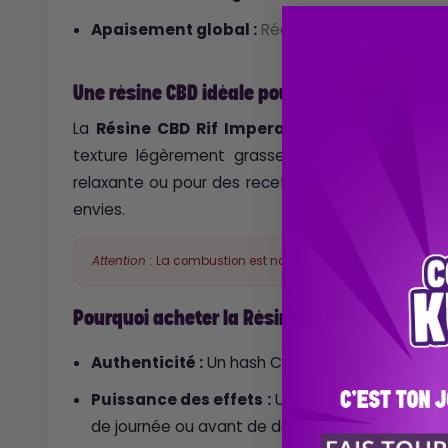
Apaisement global :
Réduit le stress
et aide à
Une résine CBD idéale pour toutes vos utilis
La
Résine CBD Rif Imperator
(إمبراطور الريف) se travaille très facilement grâce à sa
texture légèrement grasse mais compacte. Que
relaxante ou pour des recettes gourmandes, cet
envies.
La combustion est nocive pour la santé et n'es
Attention :
Pourquoi acheter la Résine CBD Rif Imperato
Authenticité :
Un hash CBD qui rappelle les mei
Puissance des effets :
Une expérience relaxan
de journée ou avant de dormir.