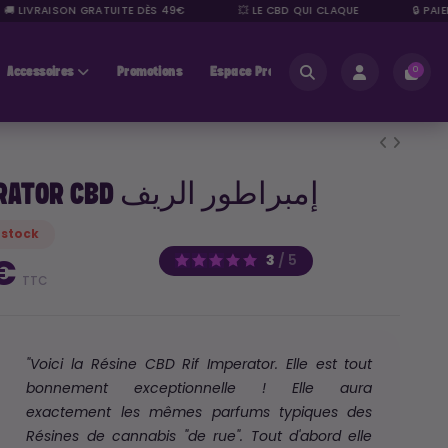
 LIVRAISON GRATUITE DÈS 49€
💥 LE CBD QUI CLAQUE
🔒 PAIEME
Accessoires
Promotions
Espace Pros
0
RIF IMPERATOR CBD إمبراطور الريف
 stock
3
/
5
 €
TTC
"Voici la Résine CBD Rif Imperator. Elle est tout
bonnement exceptionnelle ! Elle aura
exactement les mêmes parfums typiques des
Résines de cannabis "de rue". Tout d'abord elle