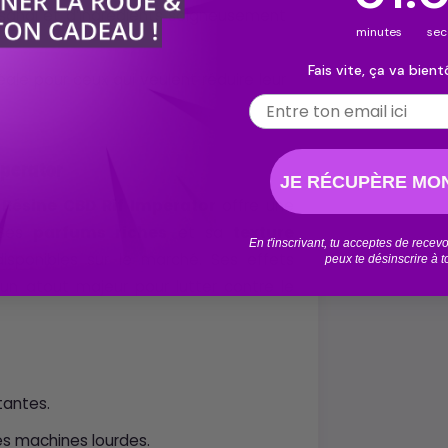
tisanal et d’ingrédients soigneusement
minutes
s
Fais vite, ça va bientô
ale pour ceux qui veulent réduire leur
Email
mperator
JE RÉCUPÈRE MON
a
Résine CBD Rif Imperator
offre une
 Ses
parfums riches
et sa
texture
En t'inscrivant, tu acceptes de rece
isponibles sur le marché. Ses effets
peux te désinscrire à 
un atout majeur pour lutter contre le
tantes.
es machines lourdes.