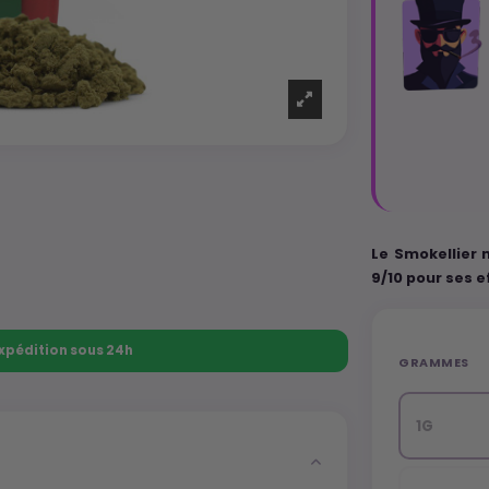
Le Smokellier 
9/10 pour ses e
 Expédition sous 24h
GRAMMES
1G