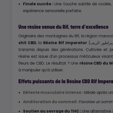
Finale sucrée :
Une touche subtile de cookie, 
expérience sensorielle parfaite.
Une résine venue du Rif, terre d'excellence
Originaire des montagnes du Rif, la région maroc
shit CBD
, la
Résine Rif Imperator
(إمبراطور الريف) bénéficie d’un savoir-faire artisanal
transmis depuis des générations. Cultivée et pro
résine est issue d'un processus méticuleux visan
fleurs de CBD. Le résultat ? Une
résine CBD du 
à manipuler qu’à utiliser.
Effets puissants de la Résine CBD Rif Imper
Détente musculaire intense :
Idéale après un
Amélioration du sommeil :
Favorise un somme
Soutien au sevrage du THC :
Une alternative 