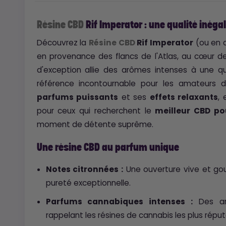
Résine CBD
Rif Imperator : une qualité inéga
Découvrez la
Résine CBD
Rif Imperator
(ou en arabe: إمبراطور الريف
en provenance des flancs de l'Atlas, au cœur de
d'exception allie des arômes intenses à une qua
référence incontournable pour les amateurs
parfums puissants
et ses
effets relaxants
,
pour ceux qui recherchent le
meilleur CBD po
moment de détente suprême.
Une résine CBD au parfum unique
Notes citronnées :
Une ouverture vive et gou
pureté exceptionnelle.
Parfums cannabiques intenses :
Des arô
rappelant les résines de cannabis les plus réput