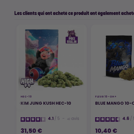
Les clients qui ont acheté ce produit ont également acheté
HEC-10
FLEUR 10-OH+
KIM JUNG KUSH HEC-10
BLUE MANGO 10-
4.1
/
5
-
avis
4.6
/
42
31,50 €
10,40 €