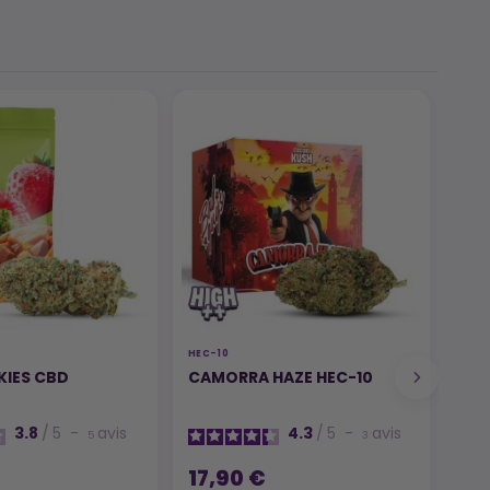
HEC-10
COOK
IES CBD
CAMORRA HAZE HEC-10
PRÉ
CO
3.8
/
5
-
avis
4.3
/
5
-
avis
5
3
17,90 €