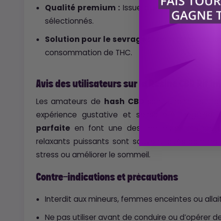
Qualité premium :
Issue d’un savoir-faire ar
sélectionnés.
Solution pour le sevrage :
Une alternative idé
consommation de THC.
Avis des utilisateurs sur la Résine CBD Rif I
Les amateurs de
hash CBD
sont unanimes : l
expérience gustative et sensorielle inégalée.
parfaite
en font une des meilleures résines d
relaxants puissants sont souvent cités comme 
stress ou améliorer le sommeil.
Contre-indications et précautions
Interdit aux mineurs, femmes enceintes ou allai
Ne pas utiliser avant de conduire ou d’opérer d