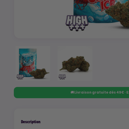
🚚 Livraison gratuite dès 49€ ·
Description