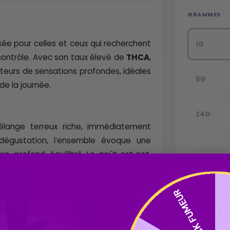
GRAMMES
ée pour celles et ceux qui recherchent
1G
 contrôle. Avec son taux élevé de
THCA
,
eurs de sensations profondes, idéales
6G
de la journée.
24G
lange terreux riche, immédiatement
a dégustation, l’ensemble évoque une
 profond, équilibré. Le goût est net,
urs de profils naturels et structurés.
fs
PACK FUMEUR
P
e, qui s’installe progressivement. Le
d
rit ralentit tout en restant clair. Une