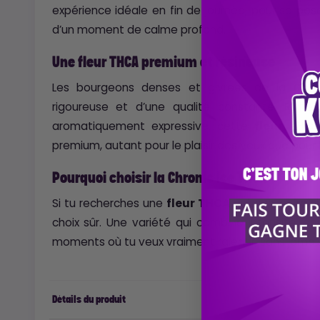
expérience idéale en fin de journée, pour se pos
d’un moment de calme profond.
Une fleur THCA premium et résineuse
Les bourgeons denses et givrées de la
Chro
rigoureuse et d’une qualité constante. Riche
aromatiquement expressive, cette
fleur THC
premium, autant pour le plaisir des yeux que pour 
Pourquoi choisir la Chronic Ice THCA ?
Si tu recherches une
fleur THCA
puissante, fraîc
choix sûr. Une variété qui combine intensité, équ
moments où tu veux vraiment ralentir, sans jamais
Détails du produit