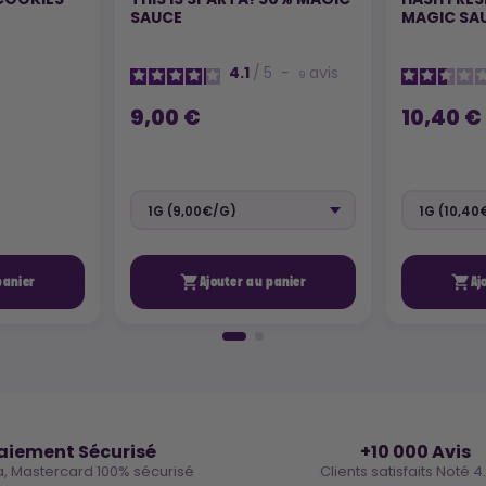
SAUCE
MAGIC SA
4.1
/
5
-
avis
9
9,00 €
10,40 €


panier
Ajouter au panier
Aj
🔒
⭐
aiement Sécurisé
+10 000 Avis
a, Mastercard 100% sécurisé
Clients satisfaits Noté 4