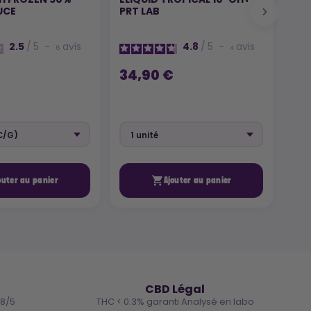
UCE
PRT LAB
DUA
COO
F*C
2.5
/
5
-
avis
4.8
/
5
-
avis
6
4
34,90 €
39

outer au panier
Ajouter au panier
🌿
CBD Légal
.8/5
THC < 0.3% garanti Analysé en labo