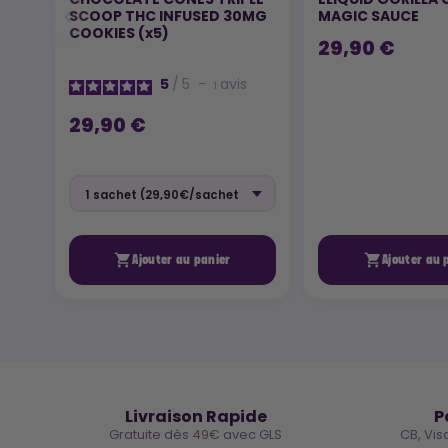
SCOOP THC INFUSED 30MG
MAGIC SAUCE
COOKIES (x5)
29,90 €
5
/
5
-
avis
1
29,90 €


Ajouter au panier
Ajouter au 
🚚
Livraison Rapide
P
Gratuite dès 49€ avec GLS
CB, Vis