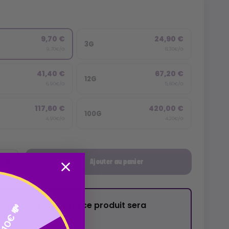
9,70 €
24,90 €
3G
9,70€/G
8,30€/G
41,40 €
67,20 €
12G
6,90€/G
5,60€/G
117,60 €
420,00 €
100G
4,90€/G
4,20€/G
Ajouter au panier
révenez-moi quand ce produit sera
10€ 💸
isponible