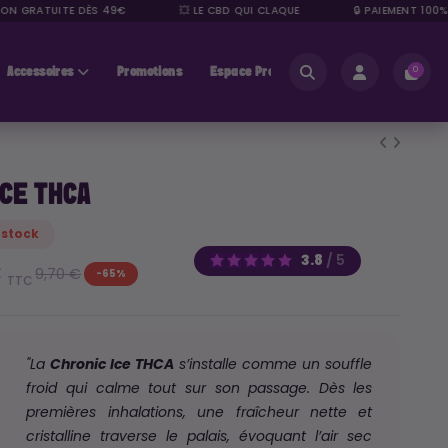
N GRATUITE DÈS 49€
💥 LE CBD QUI CLAQUE
🔒 PAIEMENT 100% S
Accessoires
Promotions
Espace Pros
0
ICE THCA
 stock
3.8
/
5
€
9,70 €
-65%
TTC
"La
Chronic Ice THCA
s’installe comme un souffle
froid qui calme tout sur son passage. Dès les
premières inhalations, une fraîcheur nette et
cristalline traverse le palais, évoquant l’air sec