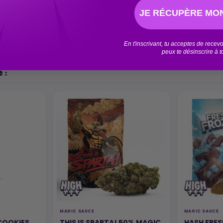
JE RÉCUPÈRE MON
En t'inscrivant, tu acceptes de rece
peux te désinscrire à 
 :
MAGIC SAUCE
MAGIC SAUCE
 COOKIES
THIS IS SPARTA! 50% MAGIC
HASH FRES