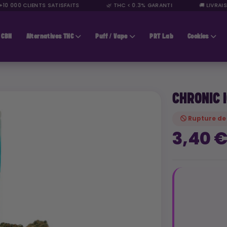
 000 CLIENTS SATISFAITS
🌿 THC < 0.3% GARANTI
🚚 LIVRAISO
CBN
Alternatives THC
Puff / Vape
PRT Lab
Cookies
CHRONIC 
Rupture de
3,40 