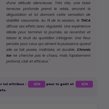
d’une altitude silencieuse. Très vite, une base
terreuse profonde prend le relais, ancrant la
dégustation et lui donnant cette sensation de
stabilité rassurante. Au fil de la session, le
THCA
diffuse ses effets avec régularité. Une expérience
idéale pour terminer la journée, se recentrer et
laisser le bruit du quotidien s’éloigner. Une fleur
pensée pour ceux qui aiment la puissance quand
elle se fait posée, maîtrisée, et durable.
Chronic
Ice
ne cherche pas le chaos, mais l’apaisement
profond, clair et efficace."
r lui attribue :
pour le goût et
9/10
9/10
ets.