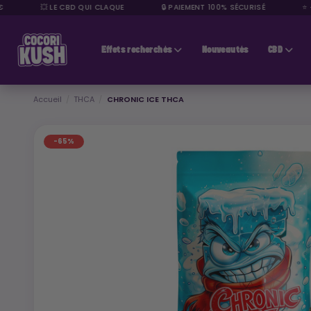
💥 LE CBD QUI CLAQUE
🔒 PAIEMENT 100% SÉCURISÉ
⭐ +10
CBD pas cher
Effets recherchés
Nouveautés
CBD
Accueil
THCA
CHRONIC ICE THCA
-65%