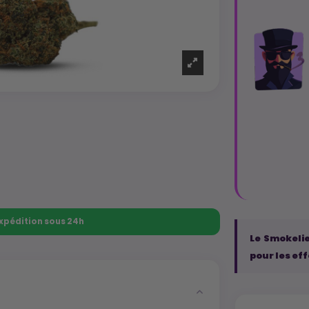
 Expédition sous 24h
Le Smokelie
pour les eff