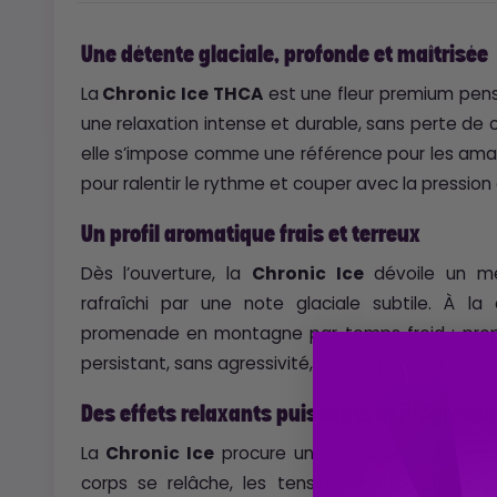
Une détente glaciale, profonde et maîtrisée
La
Chronic Ice THCA
est une fleur premium pens
une relaxation intense et durable, sans perte de
elle s’impose comme une référence pour les amat
pour ralentir le rythme et couper avec la pression 
Un profil aromatique frais et terreux
Dès l’ouverture, la
Chronic Ice
dévoile un mé
rafraîchi par une note glaciale subtile. À l
promenade en montagne par temps froid : propre,
persistant, sans agressivité, parfait pour les amate
Des effets relaxants puissants et progressi
La
Chronic Ice
procure une détente enveloppant
corps se relâche, les tensions s’effacent, l’esp