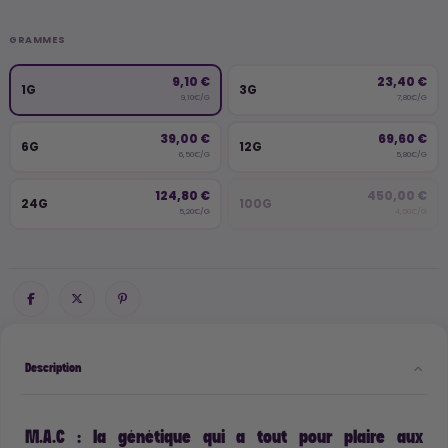
GRAMMES
9,10 €
23,40 €
1G
3G
9,10€/G
7,80€/G
39,00 €
69,60 €
6G
12G
6,50€/G
5,80€/G
124,80 €
450,00 €
24G
100G
5,20€/G
4,50€/G
Description
M.A.C : la génétique qui a tout pour plaire aux