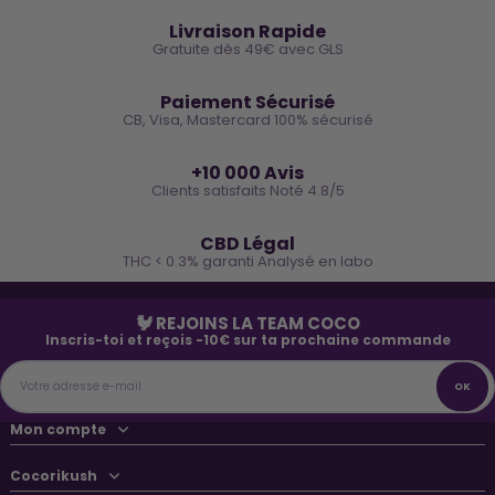
🚚
Livraison Rapide
Gratuite dès 49€ avec GLS
🔒
Paiement Sécurisé
CB, Visa, Mastercard 100% sécurisé
⭐
+10 000 Avis
Clients satisfaits Noté 4.8/5
🌿
CBD Légal
THC < 0.3% garanti Analysé en labo
🐓 REJOINS LA TEAM COCO
Inscris-toi et reçois -10€ sur ta prochaine commande
Mon compte
Cocorikush