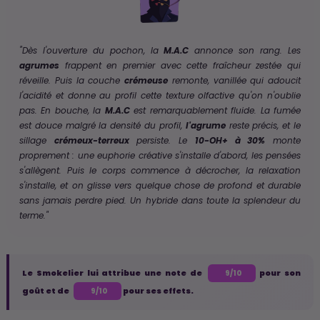
"Dès l'ouverture du pochon, la
M.A.C
annonce son rang. Les
agrumes
frappent en premier avec cette fraîcheur zestée qui
réveille. Puis la couche
crémeuse
remonte, vanillée qui adoucit
l'acidité et donne au profil cette texture olfactive qu'on n'oublie
pas. En bouche, la
M.A.C
est remarquablement fluide. La fumée
est douce malgré la densité du profil,
l'agrume
reste précis, et le
sillage
crémeux-terreux
persiste. Le
10-OH+ à 30%
monte
proprement : une euphorie créative s'installe d'abord, les pensées
s'allègent. Puis le corps commence à décrocher, la relaxation
s'installe, et on glisse vers quelque chose de profond et durable
sans jamais perdre pied. Un hybride dans toute la splendeur du
terme."
Le Smokelier lui attribue une note de
pour son
9/10
goût et de
pour ses effets.
9/10