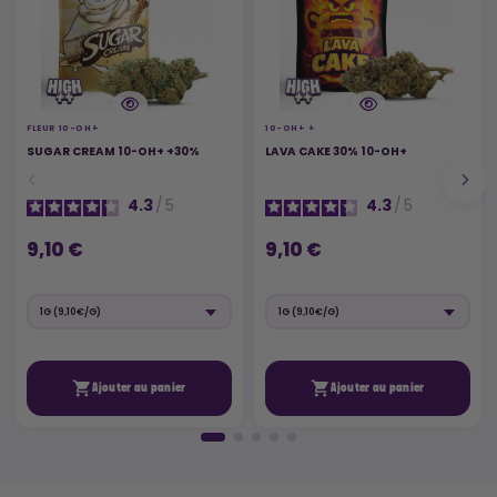
FLEUR 10-OH+
10-OH+ +
SUGAR CREAM 10-OH+ +30%
LAVA CAKE 30% 10-OH+
4.3
/
5
4.3
/
5
9,10 €
9,10 €


Ajouter au panier
Ajouter au panier