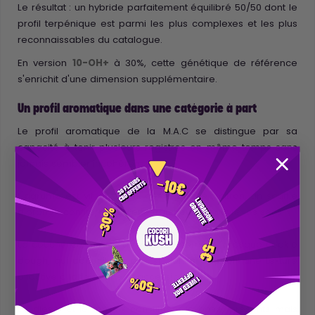
Le résultat : un hybride parfaitement équilibré 50/50 dont le
profil terpénique est parmi les plus complexes et les plus
reconnaissables du catalogue.
En version
10-OH+
à 30%, cette génétique de référence
s'enrichit d'une dimension supplémentaire.
Un profil aromatique dans une catégorie à part
Le profil aromatique de la M.A.C se distingue par sa
capacité à tenir plusieurs registres en même temps sans
jamais sembler incohérent.
L'agrume est vif et précis dès l'attaque : citron, un souffle
d'orange confite, avec cette fraîcheur qui ouvre les sens.
La couche crémeuse arrive juste derrière, presque cookie
dough, qui adoucit l'acidité et donne au profil une texture
olfactive à la fois riche et accessible.
Le diesel et le terreux constituent la base, présents mais