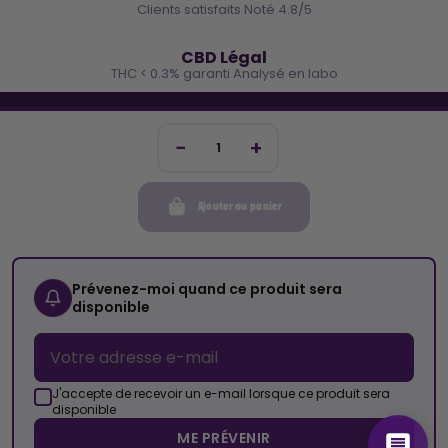
Clients satisfaits Noté 4.8/5
🌿
CBD Légal
THC < 0.3% garanti Analysé en labo
🐓 REJOINS LA TEAM COCO
Inscris-toi et reçois -10€ sur ta prochaine commande
Ajouter au panier
Mon compte
Cocorikush
Prévenez-moi quand ce produit sera
disponible
Top Catégories
Nous Suivre
J'accepte de recevoir un e-mail lorsque ce produit sera
disponible
ME PRÉVENIR