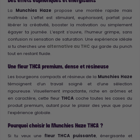
Des effets euphoriques et énergisants
La
Munchies Haze
propose une montée rapide mais
maîtrisée. L’effet est stimulant, euphorisant, parfait pour
libérer la créativité, booster la motivation ou simplement
égayer ta journée. L’esprit s’ouvre, l’humeur grimpe, sans
confusion ni sensation de saturation. Une expérience idéale
si tu cherches une
alternative au THC
qui garde du punch
tout en restant fluide.
Une fleur THCA premium, dense et résineuse
Les bourgeons compacts et résineux de la
Munchies
Haze
témoignent d’un travail soigné et d’une sélection
rigoureuse. Visuellement impactante, riche en arômes et
en caractère, cette fleur
THCA
coche toutes les cases du
produit premium, autant pour le plaisir des yeux que pour
l’expérience globale.
Pourquoi choisir la Munchies Haze THCA ?
Si tu veux une
fleur THCA puissante
, énergisante et