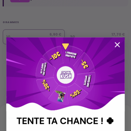
GRAMMES
6,90 €
17,70 €
1G
3G
6,90€/G
5,90€/G
29,40 €
46,80 €
6G
12G
4,90€/G
3,90€/G
84,00 €
290,00 €
24G
100G
3,50€/G
2,90€/G
TENTE TA CHANCE ! 🍀
Description