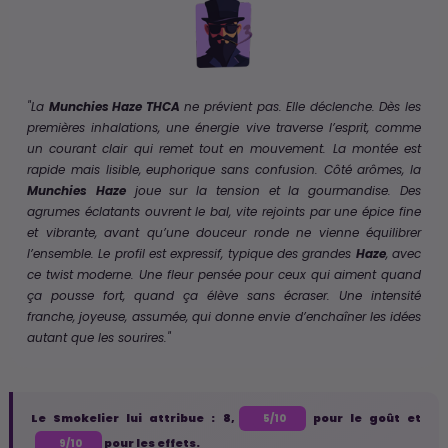
"La
Munchies Haze THCA
ne prévient pas. Elle déclenche. Dès les
premières inhalations, une énergie vive traverse l’esprit, comme
un courant clair qui remet tout en mouvement. La montée est
rapide mais lisible, euphorique sans confusion. Côté arômes, la
Munchies
Haze
joue sur la tension et la gourmandise. Des
agrumes éclatants ouvrent le bal, vite rejoints par une épice fine
et vibrante, avant qu’une douceur ronde ne vienne équilibrer
l’ensemble. Le profil est expressif, typique des grandes
Haze
, avec
ce twist moderne. Une fleur pensée pour ceux qui aiment quand
ça pousse fort, quand ça élève sans écraser. Une intensité
franche, joyeuse, assumée, qui donne envie d’enchaîner les idées
autant que les sourires."
Le Smokelier lui attribue : 8,
pour le goût et
5/10
pour les effets.
9/10