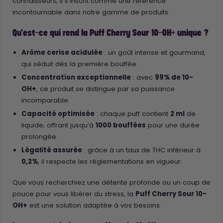
connaisseurs, il s’inscrit comme une référence
incontournable dans notre gamme de produits.
Qu’est-ce qui rend la Puff Cherry Sour 10-OH+ unique ?
Arôme cerise acidulée
: un goût intense et gourmand,
qui séduit dès la première bouffée.
Concentration exceptionnelle
: avec
99% de 10-
OH+
, ce produit se distingue par sa puissance
incomparable.
Capacité optimisée
: chaque puff contient
2 ml
de
liquide, offrant jusqu’à
1000 bouffées
pour une durée
prolongée.
Légalité assurée
: grâce à un taux de THC inférieur à
0,2%
, il respecte les réglementations en vigueur.
Que vous recherchiez une détente profonde ou un coup de
pouce pour vous libérer du stress, la
Puff Cherry Sour 10-
OH+
est une solution adaptée à vos besoins.