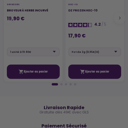
GRINDERS
HEC-10
BROYEUR À HERBE INCURVÉ
DZ FROZEN HEC-10
19,90 €
4.2
/
5
17,90 €


Ajouter au panier
Ajouter au panier
🚚
Livraison Rapide
Gratuite dès 49€ avec GLS
🔒
Paiement Sécurisé