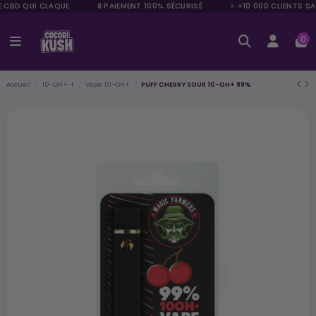
E CBD QUI CLAQUE
🔒 PAIEMENT 100% SÉCURISÉ
⭐ +10 000 CLIENTS SAT
0
Accueil
10-OH+ +
Vape 10-OH+
PUFF CHERRY SOUR 10-OH+ 99%