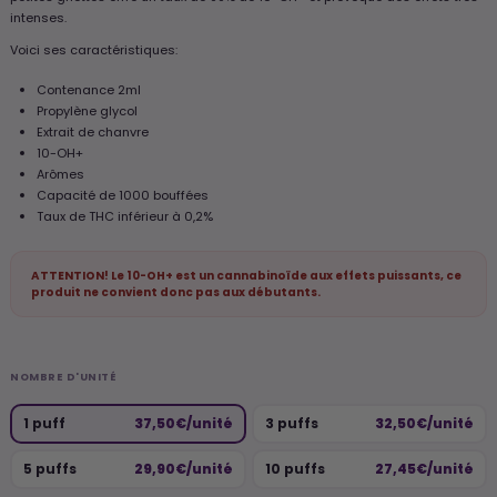
intenses.
Voici ses caractéristiques:
Contenance 2ml
Propylène glycol
Extrait de chanvre
10-OH+
Arômes
Capacité de 1000 bouffées
Taux de THC inférieur à 0,2%
ATTENTION! Le 10-OH+ est un cannabinoïde aux effets puissants, ce
produit ne convient donc pas aux débutants.
NOMBRE D'UNITÉ
1 puff
37,50€/unité
3 puffs
32,50€/unité
5 puffs
29,90€/unité
10 puffs
27,45€/unité