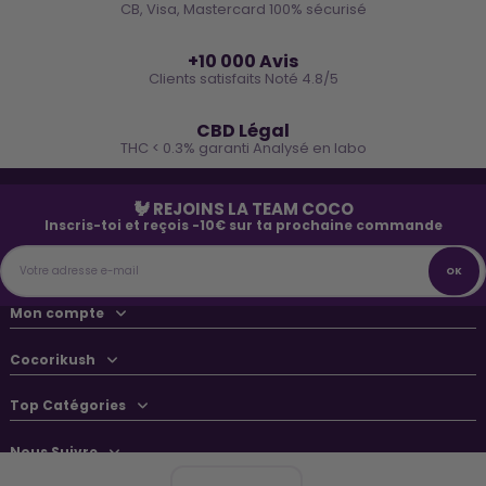
CB, Visa, Mastercard 100% sécurisé
⭐
+10 000 Avis
Clients satisfaits Noté 4.8/5
🌿
CBD Légal
THC < 0.3% garanti Analysé en labo
🐓 REJOINS LA TEAM COCO
Inscris-toi et reçois -10€ sur ta prochaine commande
Mon compte
Cocorikush
Top Catégories
Nous Suivre