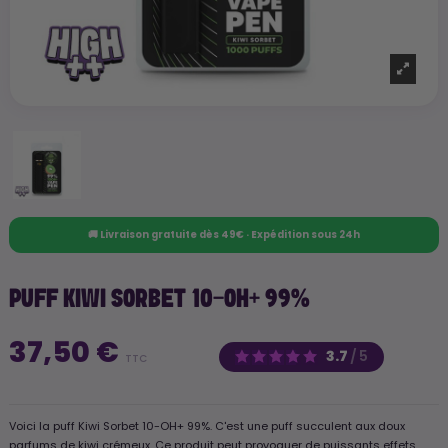
🚚 Livraison gratuite dès 49€ · Expédition sous 24h
PUFF KIWI SORBET 10-OH+ 99%
37,50 €
3.7
/
5
TTC
Voici la puff Kiwi Sorbet 10-OH+ 99%. C'est une puff succulent aux doux
parfums de kiwi crémeux. Ce produit peut provoquer de puissants effets