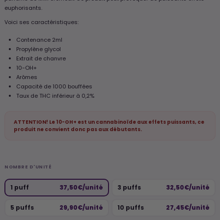
euphorisants.
Voici ses caractéristiques:
Contenance 2ml
Propylène glycol
Extrait de chanvre
10-OH+
Arômes
Capacité de 1000 bouffées
Taux de THC inférieur à 0,2%
ATTENTION! Le 10-OH+ est un cannabinoïde aux effets puissants, ce
produit ne convient donc pas aux débutants.
NOMBRE D'UNITÉ
1 puff
37,50€/unité
3 puffs
32,50€/unité
5 puffs
29,90€/unité
10 puffs
27,45€/unité