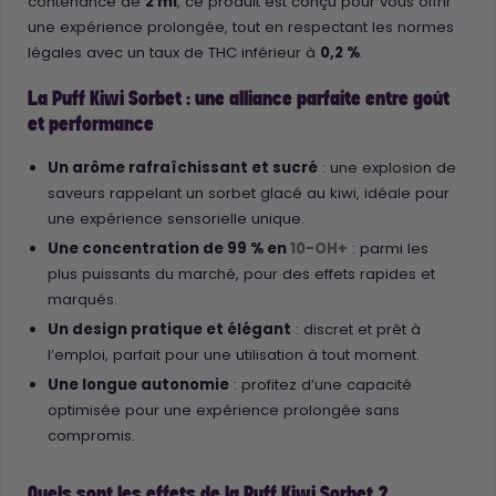
contenance de
2 ml
, ce produit est conçu pour vous offrir
une expérience prolongée, tout en respectant les normes
légales avec un taux de THC inférieur à
0,2 %
.
La Puff Kiwi Sorbet : une alliance parfaite entre goût
et performance
Un arôme rafraîchissant et sucré
: une explosion de
saveurs rappelant un sorbet glacé au kiwi, idéale pour
une expérience sensorielle unique.
Une concentration de 99 % en
10-OH+
: parmi les
plus puissants du marché, pour des effets rapides et
marqués.
Un design pratique et élégant
: discret et prêt à
l’emploi, parfait pour une utilisation à tout moment.
Une longue autonomie
: profitez d’une capacité
optimisée pour une expérience prolongée sans
compromis.
Quels sont les effets de la Puff Kiwi Sorbet ?