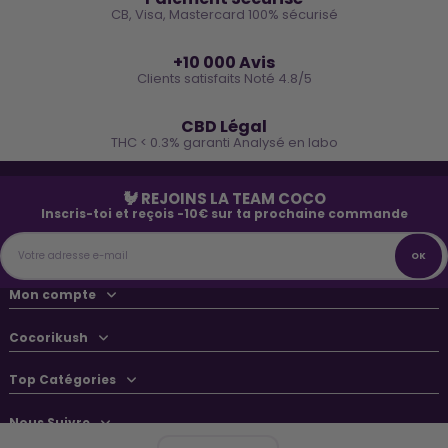
CB, Visa, Mastercard 100% sécurisé
⭐
+10 000 Avis
Clients satisfaits Noté 4.8/5
🌿
CBD Légal
THC < 0.3% garanti Analysé en labo
🐓 REJOINS LA TEAM COCO
Inscris-toi et reçois -10€ sur ta prochaine commande
Mon compte
Cocorikush
Top Catégories
Nous Suivre