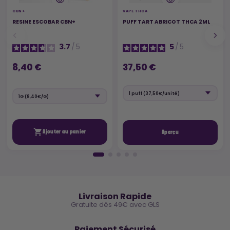
CBN+
VAPE THCA
RESINE ESCOBAR CBN+
PUFF TART ABRICOT THCA 2ML
3.7
/
5
5
/
5
8,40 €
37,50 €

Ajouter au panier
Aperçu
🚚
Livraison Rapide
Gratuite dès 49€ avec GLS
🔒
Paiement Sécurisé