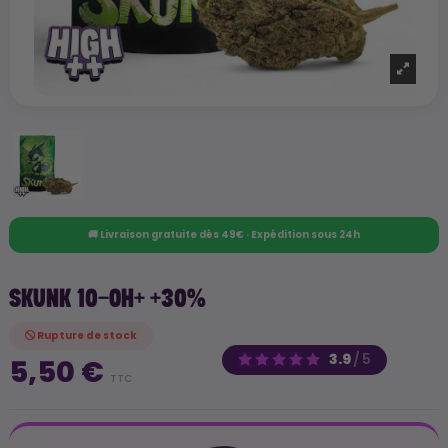
🚚 Livraison gratuite dès 49€ · Expédition sous 24h
SKUNK 10-OH+ +30%
Rupture de stock
3.9
/
5
5,50 €
TTC