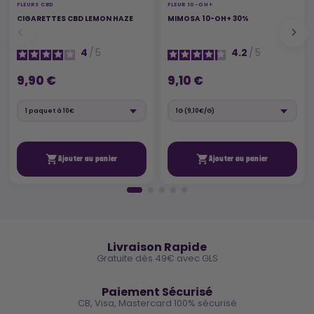
FLEURS CBD
FLEUR 10-OH+
CIGARETTES CBD LEMON HAZE
MIMOSA 10-OH+ 30%
4
/
5
4.2
/
5
9,90 €
9,10 €


Ajouter au panier
Ajouter au panier
🚚
Livraison Rapide
Gratuite dès 49€ avec GLS
🔒
Paiement Sécurisé
CB, Visa, Mastercard 100% sécurisé