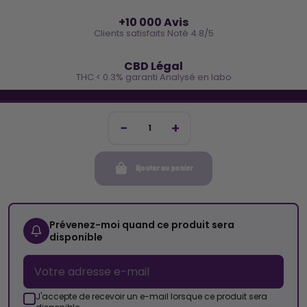
⭐
+10 000 Avis
Clients satisfaits Noté 4.8/5
🌿
CBD Légal
THC < 0.3% garanti Analysé en labo
🐓 REJOINS LA TEAM COCO
Inscris-toi et reçois -10€ sur ta prochaine commande
Ajouter au panier
Mon compte
Cocorikush
Prévenez-moi quand ce produit sera
disponible
Top Catégories
Nous Suivre
J'accepte de recevoir un e-mail lorsque ce produit sera