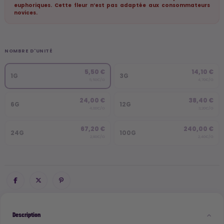
euphoriques. Cette fleur n’est pas adaptée aux consommateurs
novices.
NOMBRE D'UNITÉ
5,50 €
14,10 €
1G
3G
5,50€/G
4,70€/G
24,00 €
38,40 €
6G
12G
4,00€/G
3,20€/G
67,20 €
240,00 €
24G
100G
2,80€/G
2,40€/G
Description