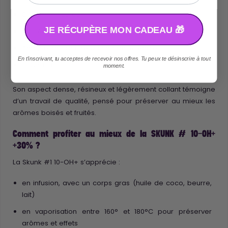
Cultivée en Europe
JE RÉCUPÈRE MON CADEAU 🎁
Infusée de 10-OH+
Analyse laboratoire & conformité légale
En t'inscrivant, tu acceptes de recevoir nos offres. Tu peux te désinscrire à tout
THC < 0,3 %
moment.
Son aspect dense, résineux et légèrement collant témoigne
d’un travail de qualité, pensé pour préserver au mieux les
arômes boisés et fruités.
Comment profiter au mieux de la SKUNK # 10-OH+
+30% ?
La Skunk #1 10-OH+ s’apprécie :
en infusion, avec un corps gras (huile de coco, beurre,
lait)
en vaporisation entre 160° et 180°C pour préserver
arômes et effets