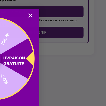
pte de recevoir un e-mail lorsque ce produit sera
ible
ME PRÉVENIR
10€ 💸
LIVRAISON
GRATUITE
-20%