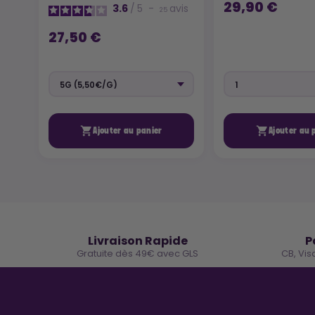
29,90 €
3.6
/
5
-
avis
25
27,50 €


Ajouter au panier
Ajouter au 
🚚
Livraison Rapide
P
Gratuite dès 49€ avec GLS
CB, Vis