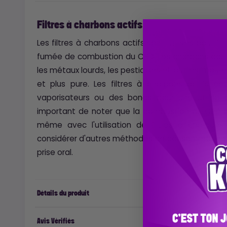
Filtres à charbons actifs
Les filtres à charbons actifs sont utilisés pour fi
fumée de combustion du CBD. Les charbons actif
les métaux lourds, les pesticides et autres impur
et plus pure. Les filtres à charbons actifs p
vaporisateurs ou des bongs pour une utilisat
important de noter que la combustion du CBD p
même avec l'utilisation de filtres à charbons
considérer d'autres méthodes de consommation du
prise oral.
Détails du produit
Avis Vérifiés