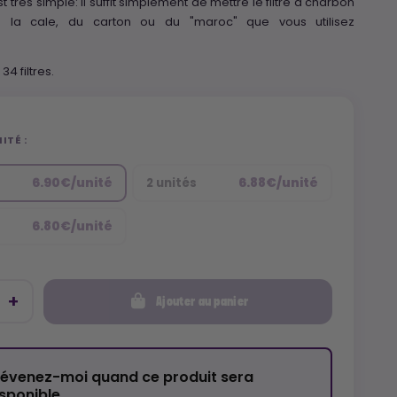
est très simple: il suffit simplement de mettre le filtre à charbon
 la cale, du carton ou du "maroc" que vous utilisez
34 filtres.
ITÉ :
6.90€/unité
6.88€/unité
2 unités
6.80€/unité
Ajouter au panier
révenez-moi quand ce produit sera
isponible