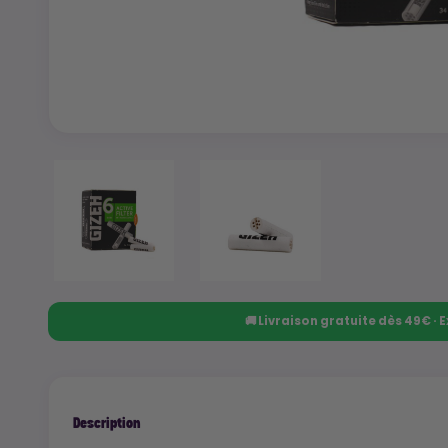
🚚 Livraison gratuite dès 49€ ·
Description