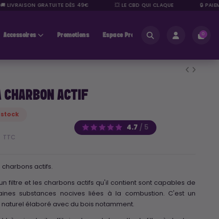
 LIVRAISON GRATUITE DÈS 49€
💥 LE CBD QUI CLAQUE
🔒 PAIEM
Accessoires
Promotions
Espace Pros
0
À CHARBON ACTIF
 stock
4.7
/
5
€
TTC
 à charbons actifs.
n filtre et les charbons actifs qu'il contient sont capables de
taines substances nocives liées à la combustion. C'est un
e naturel élaboré avec du bois notamment.