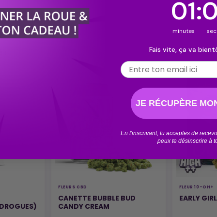
0
00
:
:
Cou
58
minutes
s
Fais vite, ça va bientô
 :
Email
JE RÉCUPÈRE MON
En t'inscrivant, tu acceptes de rece
peux te désinscrire à 
FLEURS CBD
FLEUR 10-OH+
CANETTE BUBBLE BUD
EARLY GIR
 DROGUES)
CANDY CREAM