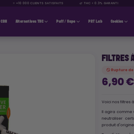
⭐ +10 000 CLIENTS SATISFAITS
🌿 THC < 0.3% GARANTI
🚚
CBN
Alternatives THC
Puff / Vape
PRT Lab
Cookies
FILTRES 
Rupture de
6,90 
Voici nos filtres
Il agira comme u
neutraliser cer
produit d'origin