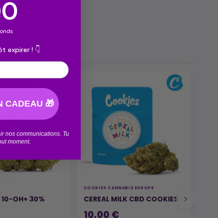
ntdown ends in:
58
econds
t expirer ! 👇
 CADEAU 🎁
voir nos communications. Tu
tout moment.
COOKIES CANNABIS EUROPE
FLEU
L 10-OH+ 30%
CEREAL MILK CBD COOKIES
MI
10,00 €