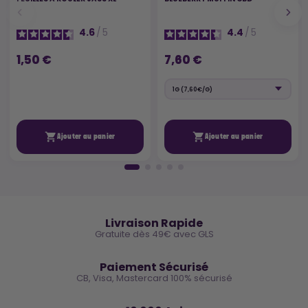
4.6
/
5
4.4
/
5
1,50 €
7,60 €


Ajouter au panier
Ajouter au panier
🚚
Livraison Rapide
Gratuite dès 49€ avec GLS
🔒
Paiement Sécurisé
CB, Visa, Mastercard 100% sécurisé
⭐