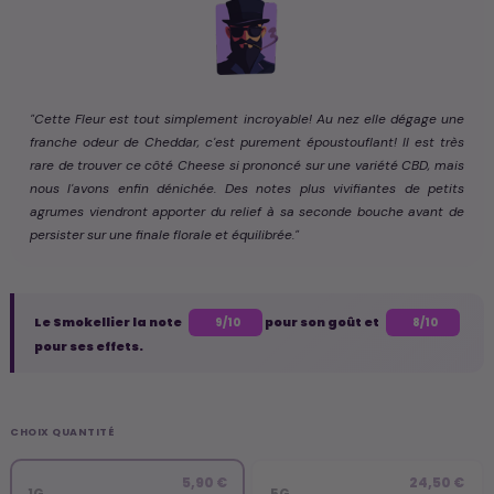
"Cette Fleur est tout simplement incroyable! Au nez elle dégage une
franche odeur de Cheddar, c'est purement époustouflant! Il est très
rare de trouver ce côté Cheese si prononcé sur une variété CBD, mais
nous l'avons enfin dénichée. Des notes plus vivifiantes de petits
agrumes viendront apporter du relief à sa seconde bouche avant de
persister sur une finale florale et équilibrée."
Le Smokellier la note
pour son goût et
9/10
8/10
pour ses effets.
CHOIX QUANTITÉ
5,90 €
24,50 €
1G
5G