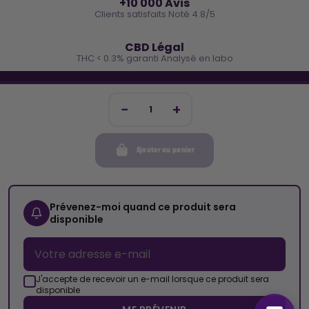
+10 000 Avis
Clients satisfaits Noté 4.8/5
🌿
CBD Légal
THC < 0.3% garanti Analysé en labo
🐓 REJOINS LA TEAM COCO
Inscris-toi et reçois -10€ sur ta prochaine commande
Ajouter au panier
Mon compte
Cocorikush
Prévenez-moi quand ce produit sera
disponible
Top Catégories
Nous Suivre
J'accepte de recevoir un e-mail lorsque ce produit sera
disponible