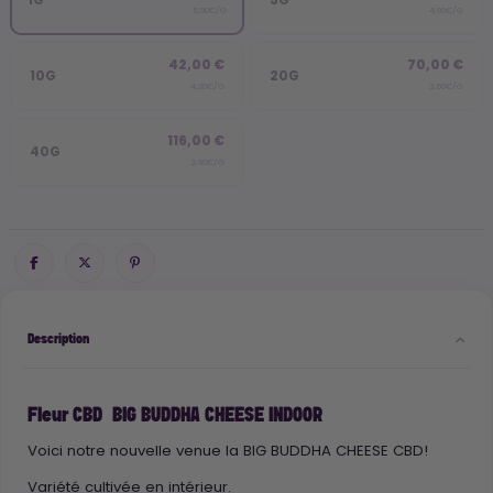
5,90€/G
4,90€/G
42,00 €
70,00 €
10G
20G
4,20€/G
3,50€/G
116,00 €
40G
2,90€/G
Description
Fleur CBD BIG BUDDHA CHEESE INDOOR
Voici notre nouvelle venue la BIG BUDDHA CHEESE CBD!
Variété cultivée en intérieur.