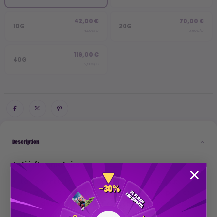
42,00 €
70,00 €
10G
20G
4,20€/G
3,50€/G
116,00 €
40G
2,90€/G
Description
Anti inflammatoire
Largement utilisé dans le monde du sport à haut
niveau, le Cannabidiol (CBD) est consommé pour ces
effets
décontractants
. Il est particulièrement utilisé
dans le cadre de la récupération post-effort ou post-