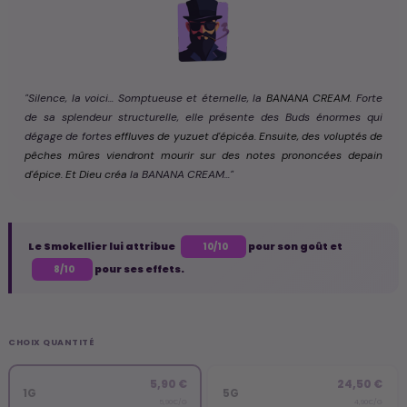
"Silence, la voici... Somptueuse et éternelle, la
BANANA CREAM
. Forte
de sa splendeur structurelle, elle présente des Buds énormes qui
dégage de fortes
effluves de yuzuet d'épicéa. Ensuite, des voluptés de
pêches mûres viendront mourir sur des notes prononcées depain
d'épice. Et Dieu créa
la BANANA CREAM..."
Le Smokellier lui attribue
pour son goût et
10/10
pour ses effets.
8/10
CHOIX QUANTITÉ
5,90 €
24,50 €
1G
5G
5,90€/G
4,90€/G