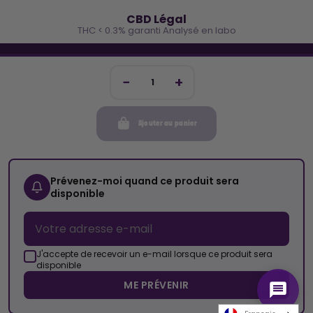
🌿
CBD Légal
THC < 0.3% garanti Analysé en labo
🐓 REJOINS LA TEAM COCO
Inscris-toi et reçois -10€ sur ta prochaine commande
Ajouter au panier
Mon compte
Cocorikush
Prévenez-moi quand ce produit sera
disponible
Top Catégories
Nous Suivre
J'accepte de recevoir un e-mail lorsque ce produit sera
disponible
ME PRÉVENIR
© 2026 Cocorikush - Tous droits réservés • Made by
New Keys