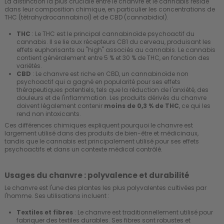
La distinction la plus cruciale entre le chanvre et le cannabis réside
dans leur composition chimique, en particulier les concentrations de
THC (tétrahydrocannabinol) et de CBD (cannabidiol).
THC
: Le THC est le principal cannabinoïde psychoactif du
cannabis. Il se lie aux récepteurs CB1 du cerveau, produisant les
effets euphorisants ou "high" associés au cannabis. Le cannabis
contient généralement entre 5 % et 30 % de THC, en fonction des
variétés.
CBD
: Le chanvre est riche en CBD, un cannabinoïde non
psychoactif qui a gagné en popularité pour ses effets
thérapeutiques potentiels, tels que la réduction de l'anxiété, des
douleurs et de l'inflammation. Les produits dérivés du chanvre
doivent légalement contenir
moins de 0,3 % de THC
, ce qui les
rend non intoxicants.
Ces différences chimiques expliquent pourquoi le chanvre est
largement utilisé dans des produits de bien-être et médicinaux,
tandis que le cannabis est principalement utilisé pour ses effets
psychoactifs et dans un contexte médical contrôlé.
Usages du chanvre : polyvalence et durabilité
Le chanvre est l'une des plantes les plus polyvalentes cultivées par
l'homme. Ses utilisations incluent :
Textiles et fibres
: Le chanvre est traditionnellement utilisé pour
fabriquer des textiles durables. Ses fibres sont robustes et