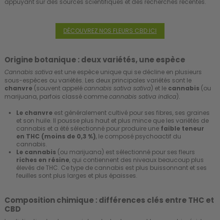
appuyant sur des sources scientifiques et des recherches récentes.
DÉCOUVREZ NOS FLEURS CBD ICI
Origine botanique : deux variétés, une espèce
est une espèce unique qui se décline en plusieurs
Cannabis sativa
sous-espèces ou variétés. Les deux principales variétés sont le
chanvre
(souvent appelé
) et le
cannabis
(ou
cannabis sativa sativa
marijuana, parfois classé comme
).
cannabis sativa indica
Le chanvre
est généralement cultivé pour ses fibres, ses graines
et son huile. Il pousse plus haut et plus mince que les variétés de
cannabis et a été sélectionné pour produire une
faible teneur
en THC (moins de 0,3 %)
, le composé psychoactif du
cannabis.
Le cannabis
(ou marijuana) est sélectionné pour ses fleurs
riches en résine
, qui contiennent des niveaux beaucoup plus
élevés de THC. Ce type de cannabis est plus buissonnant et ses
feuilles sont plus larges et plus épaisses.
Composition chimique : différences clés entre THC et
CBD