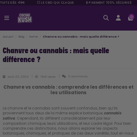
TUITE DÈS 49€
💥 LE CBD QUI CLAQUE
🔒 PAIEMENT 100% SÉCURISÉ
0
Accueil
Blog
Home
Chanvre ou cannabis : mais quelle différence ?
Chanvre ou cannabis : mais quelle
différence ?
0 comments
août 20, 2024
1941 views
Chanvre vs cannabis : comprendre les différences et
les utilisations
Le chanvre et le cannabis sont souvent confondus, bien qu’ils
proviennent tous deux de la même espèce botanique,
cannabis
. Cependant, ils diffèrent considérablement par leur
sativa
composition chimique, leurs utilisations, et leur cadre légal. Pour bien
comprendre ces distinctions, nous allons explorer les aspects
botaniques, chimiques, et pratiques de ces deux variétés, tout en nous