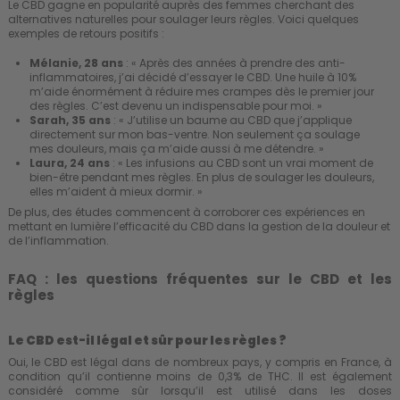
Le CBD gagne en popularité auprès des femmes cherchant des
alternatives naturelles pour soulager leurs règles. Voici quelques
exemples de retours positifs :
Mélanie, 28 ans
: « Après des années à prendre des anti-
inflammatoires, j’ai décidé d’essayer le CBD. Une huile à 10%
m’aide énormément à réduire mes crampes dès le premier jour
des règles. C’est devenu un indispensable pour moi. »
Sarah, 35 ans
: « J’utilise un baume au CBD que j’applique
directement sur mon bas-ventre. Non seulement ça soulage
mes douleurs, mais ça m’aide aussi à me détendre. »
Laura, 24 ans
: « Les infusions au CBD sont un vrai moment de
bien-être pendant mes règles. En plus de soulager les douleurs,
elles m’aident à
mieux dormir.
»
De plus, des études commencent à corroborer ces expériences en
mettant en lumière l’efficacité du CBD dans la gestion de la douleur et
de l’inflammation.
FAQ : les questions fréquentes sur le CBD et les
règles
Le CBD est-il légal et sûr pour les règles ?
Oui, le CBD est légal dans de nombreux pays, y compris en France, à
condition qu’il contienne moins de 0,3% de THC. Il est également
considéré comme sûr lorsqu’il est utilisé dans les doses