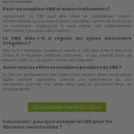
recommandées.
Peut-on combiner CBD et autres traitements ?
Absolument. Le CBD peut être utilisé en complément d’anti-
inflammatoires ou d’autres solutions naturelles comme les tisanes ou
les massages. Cependant, si vous prenez des médicaments
spécifiques, consultez votre médecin.
Le CBD aide-t-il à réguler les cycles menstruels
irréguliers ?
Bien qu’il n’existe pas de preuve directe, le CBD peut aider à réduire le
stress et à équilibrer certaines hormones, ce qui pourrait avoir un
impact positif sur les cycles menstruels irréguliers.
Quels sont les effets secondaires possibles du CBD ?
Le CBD est généralement bien toléré, mais certains effets secondaires
légers peuvent apparaître, comme une somnolence ou une
sécheresse buccale. Ces effets sont rares et diminuent avec un
dosage ajusté.
DECOUVREZ NOS CONFISERIES CBD ICI !
Conclusion : pourquoi essayer le CBD pour les
douleurs menstruelles ?