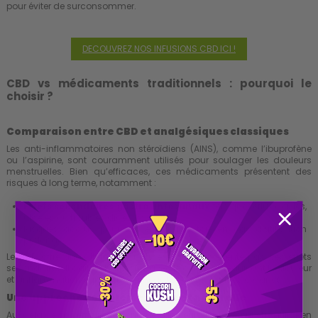
pour éviter de surconsommer.
DECOUVREZ NOS INFUSIONS CBD ICI !
CBD vs médicaments traditionnels : pourquoi le
choisir ?
Comparaison entre CBD et analgésiques classiques
Les anti-inflammatoires non stéroïdiens (AINS), comme l’ibuprofène
ou l’aspirine, sont couramment utilisés pour soulager les douleurs
menstruelles. Bien qu’efficaces, ces médicaments présentent des
risques à long terme, notamment :
Effets secondaires gastro-intestinaux
, tels que reflux acides,
ulcères ou troubles digestifs.
Risques accrus pour les reins ou le foie en cas d’utilisation
prolongée.
Le CBD offre une alternative naturelle qui ne présente pas ces effets
secondaires. Il agit en harmonie avec le corps, en réduisant la douleur
et l’inflammation sans affecter négativement d’autres organes.
Une approche complémentaire et naturelle
Au-delà de son efficacité contre les douleurs, le CBD peut être utilisé en