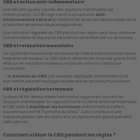
CBD et action anti-inflammatoire
Une des principales causes des douleurs menstruelles est
l’inflammation. Le CBD agit comme un puissant
anti-
inflammatoire naturel
en inhibant les enzymes responsables de la
production excessive de prostaglandines.
Une utilisation régulière de CBD pendant les règles peut ainsi diminuer
l’inflammation et réduire les sensations de tiraillement ou de brûlure.
CBD et relaxation musculaire
Les spasmes musculaires au niveau de l’utérus sont une autre cause
fréquente de douleur. Le CBD aide à détendre les muscles grâce à son
effet sur les neurotransmetteurs impliqués dans la contraction
musculaire.
- Les
baumes au CBD
, par exemple, appliqués directement sur le
bas-ventre, peuvent soulager localement les tensions musculaires.
CBD et régulation hormonale
Le
stress
et les déséquilibres hormonaux aggravent souvent les
douleurs menstruelles. En agissant sur le système endocannabinoïde,
le CBD aide à
équilibrer les hormones
, notamment le cortisol,
souvent surnommé "hormone du stress". Cela contribue à une
meilleure gestion des émotions et à un apaisement global pendant
cette période.
Comment utiliser le CBD pendant les règles ?