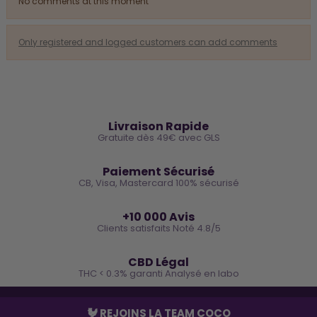
No comments at this moment
Only registered and logged customers can add comments
🚚
Livraison Rapide
Gratuite dès 49€ avec GLS
🔒
Paiement Sécurisé
CB, Visa, Mastercard 100% sécurisé
⭐
+10 000 Avis
Clients satisfaits Noté 4.8/5
🌿
CBD Légal
THC < 0.3% garanti Analysé en labo
🐓 REJOINS LA TEAM COCO