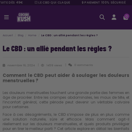
UITE DÈS 49€
💥 LE CBD QUI CLAQUE
🔒 PAIEMENT 100% SÉCURISÉ
0
Accueil
Blog
Home
Le CBD : un allié pendant les règles ?
Le CBD : un allié pendant les règles ?
0 comments
novembre 16, 2024
1459 views
Comment le CBD peut aider à soulager les douleurs
menstruelles ?
Les douleurs menstruelles touchent une grande partie des femmes en
âge de procréer. Entre les crampes abdominales, les maux de tête, et
l’inconfort général, cette période peut devenir un véritable calvaire
pour certaines.
Face à ces désagréments, le CBD s’impose de plus en plus comme
une solution naturelle, sûre et efficace. Mais comment agit-il
réellement sur les
douleurs menstruelles
, et quels produits privilégier
pour en tirer le meilleur parti ? Cet article explore en détail les bienfaits