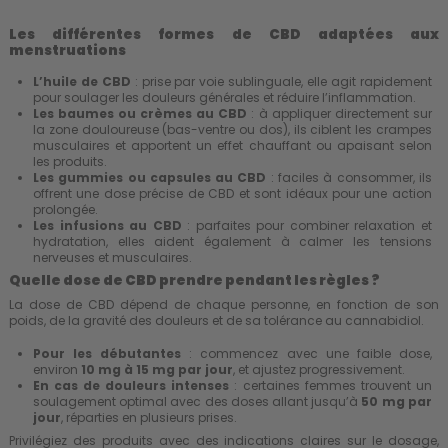
Les différentes formes de CBD adaptées aux
menstruations
L’huile de CBD
: prise par voie sublinguale, elle agit rapidement
pour soulager les douleurs générales et réduire l’inflammation.
Les baumes ou crèmes au CBD
: à appliquer directement sur
la zone douloureuse (bas-ventre ou dos), ils ciblent les crampes
musculaires et apportent un effet chauffant ou apaisant selon
les produits.
Les gummies ou capsules au CBD
: faciles à consommer, ils
offrent une dose précise de CBD et sont idéaux pour une action
prolongée.
Les infusions au CBD
: parfaites pour combiner
relaxation
et
hydratation, elles aident également à calmer les tensions
nerveuses et musculaires.
Quelle dose de CBD prendre pendant les règles ?
La dose de CBD dépend de chaque personne, en fonction de son
poids, de la gravité des douleurs et de sa tolérance au cannabidiol.
Pour les débutantes
: commencez avec une faible dose,
environ
10 mg à 15 mg par jour
, et ajustez progressivement.
En cas de douleurs intenses
: certaines femmes trouvent un
soulagement optimal avec des doses allant jusqu’à
50 mg par
jour
, réparties en plusieurs prises.
Privilégiez des produits avec des indications claires sur le dosage,