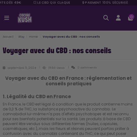
ITE DÈS 49€
💥 LE CBD QUI CLAQUE
🔒 PAIEMENT 100% SÉCURISÉ
0
Accueil
Blog
Home
Voyager avec du CBD : nos conseils
Voyager avec du CBD : nos conseils
0 comments
septembre 11, 2024
1588 views
Voyager avec du CBD en France : réglementation et
conseils pratiques
1. Légalité du CBD en France
En France, le CBD est légal à condition que le produit contienne moins
de 0,3 % de THC, la substance psychoactive du cannabis. Le
cannabidiol lui-même n'a pas d'effets psychotropes et est reconnu
pour ses bienfaits potentiels sur la santé. Les produits à base de CBD
peuvent être vendus sous différentes formes (huiles, capsules,
cosmétiques, etc.), mais les fleurs et résines peuvent parfois prêter à
confusion avec du cannabis contenant du THC, ce qui peut poser