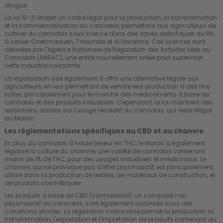
drogue.
La loi 13-21 établit un cadre légal pour la production, la transformation
et la commercialisation du cannabis, permettant aux agriculteurs de
cultiver du cannabis sous licence dans des zones spécifiques du Rif,
à savoir Chefchaouen, Taounate et Al Hoceïma. Ces licences sont
délivrées par l'Agence Nationale de Régulation des Activités liées au
Cannabis (ANRAC), une entité nouvellement créée pour superviser
cette industrie naissante.
La légalisation vise également à offrir une alternative légale aux
agriculteurs, en leur permettant de vendre leur production à des fins
licites, principalement pour le marché des médicaments à base de
cannabis et des produits industriels. Cependant, la loi maintient des
restrictions strictes sur l'usage récréatif du cannabis, qui reste illégal
au Maroc.
Les réglementations spécifiques au CBD et au chanvre
En plus du cannabis à haute teneur en THC, le Maroc a également
légalisé la culture du chanvre, une variété de cannabis contenant
moins de 1% de THC, pour des usages industriels et médicinaux. Le
chanvre, qui ne provoque pas d'effet psychoactif, est principalement
utilisé dans la production de textiles, de matériaux de construction, et
de produits cosmétiques.
Les produits à base de CBD (cannabidiol), un composé non
psychoactif du cannabis, sont également autorisés sous des
conditions strictes. La législation marocaine permet la production, la
transformation, l'exportation et l'importation de produits contenant du