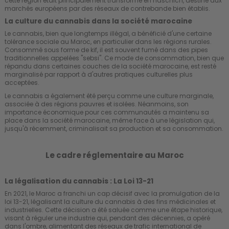
cette région était principalement transformé en haschich, destiné aux
marchés européens par des réseaux de contrebande bien établis.
La culture du cannabis dans la société marocaine
Le cannabis, bien que longtemps illégal, a bénéficié d'une certaine
tolérance sociale au Maroc, en particulier dans les régions rurales.
Consommé sous forme de kif, il est souvent fumé dans des pipes
traditionnelles appelées "sebsi". Ce mode de consommation, bien que
répandu dans certaines couches de la société marocaine, est resté
marginalisé par rapport à d'autres pratiques culturelles plus
acceptées.
Le cannabis a également été perçu comme une culture marginale,
associée à des régions pauvres et isolées. Néanmoins, son
importance économique pour ces communautés a maintenu sa
place dans la société marocaine, même face à une législation qui,
jusqu'à récemment, criminalisait sa production et sa consommation.
Le cadre réglementaire au Maroc
La légalisation du cannabis : La Loi 13-21
En 2021, le Maroc a franchi un cap décisif avec la promulgation de la
loi 13-21, légalisant la culture du cannabis à des fins médicinales et
industrielles. Cette décision a été saluée comme une étape historique,
visant à réguler une industrie qui, pendant des décennies, a opéré
dans l'ombre, alimentant des réseaux de trafic international de