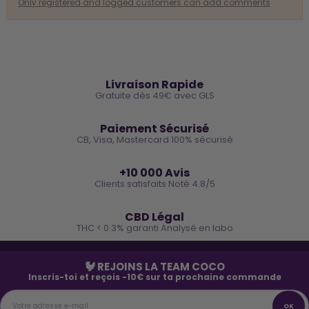
Only registered and logged customers can add comments
🚚
Livraison Rapide
Gratuite dès 49€ avec GLS
🔒
Paiement Sécurisé
CB, Visa, Mastercard 100% sécurisé
⭐
+10 000 Avis
Clients satisfaits Noté 4.8/5
🌿
CBD Légal
THC < 0.3% garanti Analysé en labo
🐓 REJOINS LA TEAM COCO
Inscris-toi et reçois -10€ sur ta prochaine commande