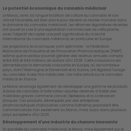
Le potentiel économique du cannabis médicinal
Le Maroc, avec sa longue tradition de culture du cannabis et son
climat favorable, est bien placé pour devenir un leader mondial dans
le domaine du cannabis médicinal. Les réformes législatives récentes
ont ouvert la voie à une exploitation commerciale de cette plante,
avec l'objectif de capter une part significative du marché
international du cannabis médicinal, en particulier en Europe.
Les projections économiques sont optimistes : la Fédération
Marocaine de l'Industrie et de l'Innovation Pharmaceutiques (FMIIP)
estime que le secteur pourrait générer des revenus annuels compris
entre 433 et 649 millions de dollars d'ici 2028. Cette croissance est
alimentée par la demande croissante en Europe, où de nombreux
pays, dont l'Allemagne, le Danemark et la Suisse, ont légalisé l'usage
du cannabis à des fins médicales.
Lire notre article sur le cannabis
médical en France.
Le Maroc envisage également de développer une gamme de produits
à base de cannabis à forte valeur ajoutée, destinés à traiter des
maladies graves comme le cancer, l'épilepsie, et la sclérose en
plaques. Ces produits, développés par des entreprises
pharmaceutiques marocaines comme Sothema, pourraient être
commercialisés non seulement au Maroc, mais aussi dans plusieurs
pays européens d'ici 2025.
Développement d'une industrie du chanvre innovante
En parallèle du cannabis médicinal, le Maroc mise également sur le