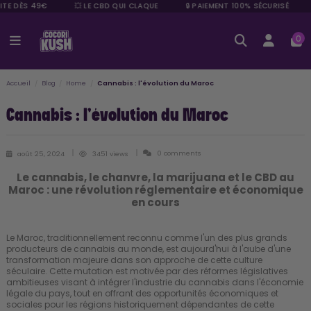
TE DÈS 49€
💥 LE CBD QUI CLAQUE
🔒 PAIEMENT 100% SÉCURISÉ
0
Accueil
Blog
Home
Cannabis : l'évolution du Maroc
Cannabis : l'évolution du Maroc
0 comments
août 25, 2024
3451 views
Le cannabis, le chanvre, la marijuana et le CBD au
Maroc : une révolution réglementaire et économique
en cours
Le Maroc, traditionnellement reconnu comme l'un des plus grands
producteurs de cannabis au monde, est aujourd'hui à l'aube d'une
transformation majeure dans son approche de cette culture
séculaire. Cette mutation est motivée par des réformes législatives
ambitieuses visant à intégrer l'industrie du cannabis dans l'économie
légale du pays, tout en offrant des opportunités économiques et
sociales pour les régions historiquement dépendantes de cette