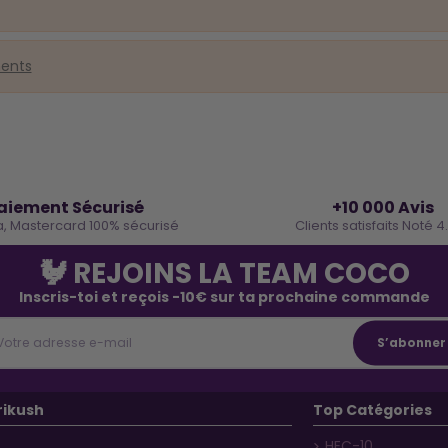
ments
🔒
⭐
aiement Sécurisé
+10 000 Avis
a, Mastercard 100% sécurisé
Clients satisfaits Noté 4
🐓 REJOINS LA TEAM COCO
Inscris-toi et reçois -10€ sur ta prochaine commande
rikush
Top Catégories
HEC-10