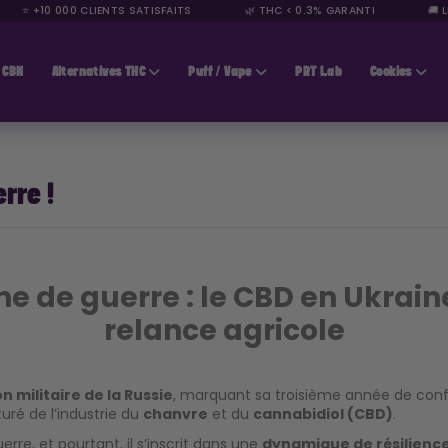
⭐ +10 000 CLIENTS SATISFAITS
🌿 THC < 0.3% GARANTI
🚚 LI
CBN
Alternatives THC
Puff / Vape
PRT Lab
Cookies
rre !
e de guerre : le CBD en Ukrain
relance agricole
n militaire de la Russie
, marquant sa troisième année de conf
uré de l’industrie du
chanvre
et du
cannabidiol (CBD)
.
re, et pourtant, il s’inscrit dans une
dynamique de résilience