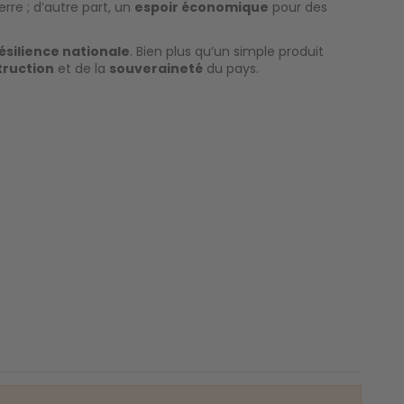
rre ; d’autre part, un
espoir économique
pour des
ésilience nationale
. Bien plus qu’un simple produit
truction
et de la
souveraineté
du pays.