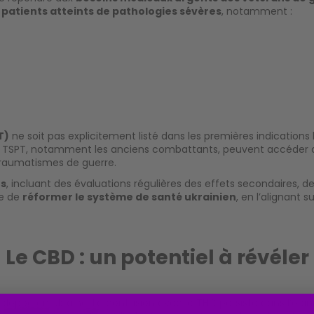
s
patients atteints de pathologies sévères
, notamment :
T)
ne soit pas explicitement listé dans les premières indications
t de TSPT, notamment les anciens combattants, peuvent accéder
traumatismes de guerre.
ts
, incluant des évaluations régulières des effets secondaires, d
ge de
réformer le système de santé ukrainien
, en l’alignant
Le CBD : un potentiel à révéler
loppé en Ukraine. La confusion avec le THC persiste dans l’opi