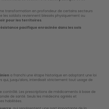
une transformation en profondeur de certains secteurs
ue les soldats reviennent blessés physiquement ou
ir pour les territoires
.
résistance pacifique enracinée dans les sols
inien
a franchi une étape historique en adoptant une loi
qui, jusqu’alors, interdisait strictement tout usage de
ge contrôlé. Les prescriptions de médicaments à base de
tionale de santé. Seuls les médecins agréés et
s habilitées.
guerre
, qui représentent une part importante de la