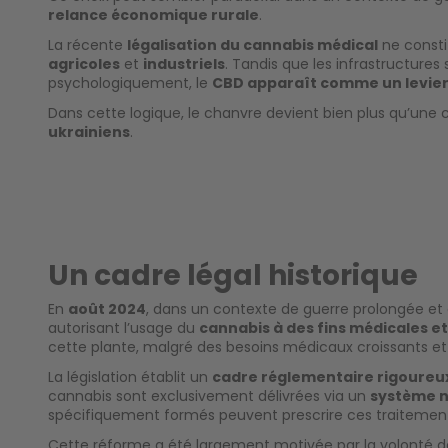
relance économique rurale
.
La récente
légalisation du cannabis médical
ne consti
agricoles
et
industriels
. Tandis que les infrastructure
psychologiquement, le
CBD apparaît comme un levier
Dans cette logique, le chanvre devient bien plus qu’une c
ukrainiens
.
Un cadre légal historique
En
août 2024
, dans un contexte de guerre prolongée et d
autorisant l’usage du
cannabis à des fins médicales et
cette plante, malgré des besoins médicaux croissants e
La législation établit un
cadre réglementaire rigoureu
cannabis sont exclusivement délivrées via un
système n
spécifiquement formés peuvent prescrire ces traitements
Cette réforme a été largement motivée par la volonté 