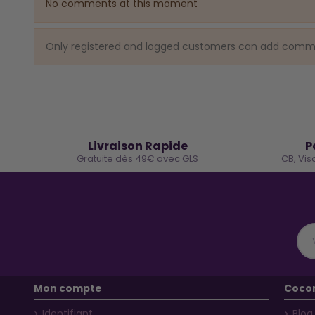
No comments at this moment
Only registered and logged customers can add com
🚚
Livraison Rapide
P
Gratuite dès 49€ avec GLS
CB, Vis
Mon compte
Coco
Identifiant
Blog