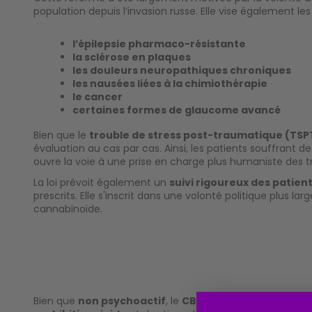
population depuis l’invasion russe. Elle vise également le
l’épilepsie pharmaco-résistante
la sclérose en plaques
les douleurs neuropathiques chroniques
les nausées liées à la chimiothérapie
le cancer
certaines formes de glaucome avancé
Bien que le
trouble de stress post-traumatique (TSP
évaluation au cas par cas. Ainsi, les patients souffran
ouvre la voie à une prise en charge plus humaniste des 
La loi prévoit également un
suivi rigoureux des patien
prescrits. Elle s'inscrit dans une volonté politique plus lar
cannabinoïde.
Bien que
non psychoactif
, le
CBD
reste encore peu déve