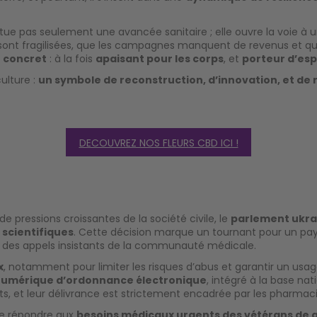
tue pas seulement une avancée sanitaire ; elle ouvre la voie à 
s sont fragilisées, que les campagnes manquent de revenus et q
 concret
: à la fois
apaisant pour les corps
, et
porteur d’espo
ulture :
un symbole de reconstruction, d’innovation, et de 
DECOUVREZ NOS FLEURS CBD ICI !
e pressions croissantes de la société civile, le
parlement ukra
 scientifiques
. Cette décision marque un tournant pour un pays 
t des appels insistants de la communauté médicale.
x
, notamment pour limiter les risques d’abus et garantir un usa
umérique d’ordonnance électronique
, intégré à la base na
, et leur délivrance est strictement encadrée par les pharmacie
de répondre aux
besoins médicaux urgents des vétérans de 