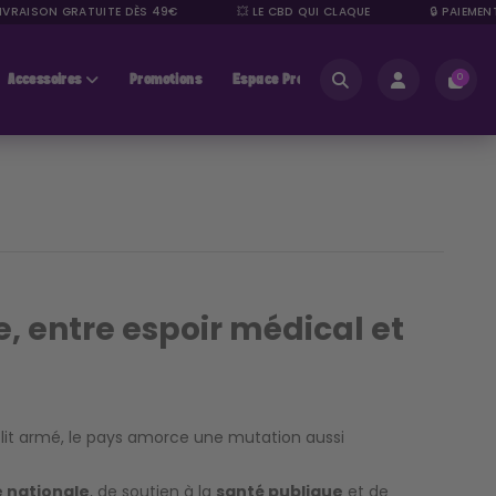
VRAISON GRATUITE DÈS 49€
💥 LE CBD QUI CLAQUE
🔒 PAIEMENT 
Accessoires
Promotions
Espace Pros
0
e, entre espoir médical et
lit armé, le pays amorce une mutation aussi
 nationale
, de soutien à la
santé publique
et de