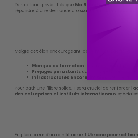
Des acteurs privés, tels que
Ma’Rijani Hemp Company
,
répondre à une demande croissante en
fibres textiles
O
Malgré cet élan encourageant, de nombreux
défis stru
Manque de formation
des médecins et pharmac
Préjugés persistants
dans la population, souven
Infrastructures encore limitées
pour l’extracti
Pour bâtir une filière solide, il sera crucial de renforcer l’
a
des entreprises et instituts internationaux
spécialisé
En plein cœur d’un conflit armé,
l’Ukraine pourrait bie