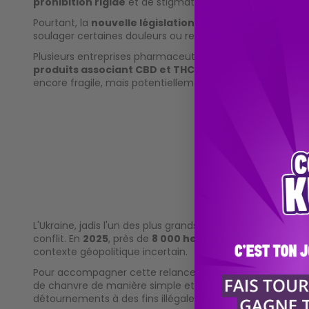
prohibition rigide
et de stigmatisation culturelle. Cett
Pourtant, la
nouvelle législation sur le cannabis médi
soulager certaines douleurs ou renforcer l’efficacité de
Plusieurs entreprises pharmaceutiques et biotechnologiq
produits associant CBD et THC
, conformément aux exig
encore fragile, mais potentiellement très prometteur si l
L'Ukraine, jadis l'un des plus grands producteurs mondia
conflit. En
2025
, près de
8 000 hectares
de chanvre indus
contexte géopolitique incertain.
Pour accompagner cette relance, le gouvernement a la
de chanvre de manière simple et transparente. Cette mo
détournements à des fins illégales.