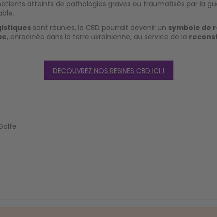
atients atteints de pathologies graves ou traumatisés par la gue
able.
istiques
sont réunies, le CBD pourrait devenir un
symbole de r
ue
, enracinée dans la terre ukrainienne, au service de la
recons
DECOUVREZ NOS RESINES CBD ICI !
Golfe