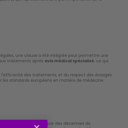
 légales, une clause a été intégrée pour permettre une
 aux traitements après
avis médical spécialisé
, ce qui
e l'efficacité des traitements, et du respect des dosages
 sur les standards européens en matière de médecine
nion publique, alimentée par des décennies de