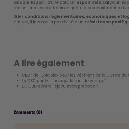
double espoir
: d’une part, un
espoir médical
pour les p
régions rurales sinistrées en quête de reconstruction dur
Si les
conditions réglementaires, économiques et log
naturel, il incarne la possibilité d’une
résistance pacifiq
A lire également
CBD : de l'Epidiolex pour les vétérans de la Guerre du 
Le CBD peut-il soulager le mal de ventre ?
Du CBD contre l'éjaculation précoce ?
Comments (0)