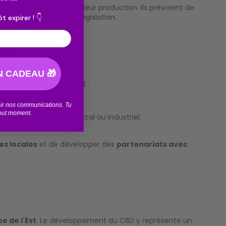
pour objectif d’étendre leur production. Ils prévoient de
, selon l’évolution de la législation.
t expirer ! 👇
ès
 CADEAU 🎁
e consolide durablement :
voir nos communications. Tu
tout moment.
nvre même à usage médical ou industriel.
es locales
et de développer des
partenariats avec
e de l'Est
. Le développement du CBD y représente un