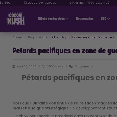
S 49€
💥 LE CBD QUI CLAQUE
🔒 PAIEMENT 100% SÉCURISÉ
CBD pas cher
Effets recherchés
Nouveautés
CBD
Accueil
Blog
Home
Pétards pacifiques en zone de guerre !
Pétards pacifiques en zone de gue
mai 23, 2025
1400 views
0 comments
Pétards pacifiques en zon
Alors que
l’Ukraine continue de faire face à l’agressio
inattendue que stratégique
: le développement struct
Ce choix peut sembler paradoxal dans un contexte de guer