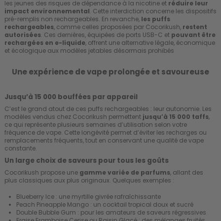
les jeunes des risques de dépendance à la nicotine et
réduire leur
impact environnemental
. Cette interdiction concerne les dispositifs
pré-remplis non rechargeables. En revanche,
les puffs
rechargeables
, comme celles proposées par Cocorikush,
restent
autorisées
. Ces dernières, équipées de ports USB-C et
pouvant être
rechargées en e-liquide
, offrent une alternative légale, économique
et écologique aux modèles jetables désormais prohibés
Une expérience de vape prolongée et savoureuse
Jusqu’à 15 000 bouffées par appareil
C’est le grand atout de ces puffs rechargeables : leur autonomie. Les
modèles vendus chez Cocorikush permettent
jusqu’à 15 000 taffs
,
ce qui représente plusieurs semaines d’utilisation selon votre
fréquence de vape. Cette longévité permet d’éviter les recharges ou
remplacements fréquents, tout en conservant une qualité de vape
constante.
Un large choix de saveurs pour tous les goûts
Cocorikush propose une
gamme variée de parfums
, allant des
plus classiques aux plus originaux. Quelques exemples :
Blueberry Ice : une myrtille givrée rafraîchissante
Peach Pineapple Mango : un cocktail tropical doux et sucré
Double Bubble Gum : pour les amateurs de saveurs régressives
Fraise Framboise Cerise ou Raisin Glacé : des mélanges fruités