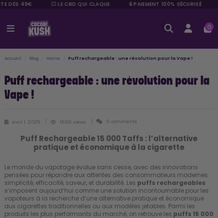
TE DÈS 49€
💥 LE CBD QUI CLAQUE
🔒 PAIEMENT 100% SÉCURISÉ
0
Accueil
Blog
Home
Puff rechargeable : une révolution pour la Vape !
Puff rechargeable : une révolution pour la
Vape !
0 comments
avril 1, 2025
1690 views
Puff Rechargeable 15 000 Taffs : l’alternative
pratique et économique à la cigarette
Le monde du vapotage évolue sans cesse, avec des innovations
pensées pour répondre aux attentes des consommateurs modernes :
simplicité, efficacité, saveur, et durabilité. Les
puffs rechargeables
s’imposent aujourd’hui comme une solution incontournable pour les
vapoteurs à la recherche d’une alternative pratique et économique
aux cigarettes traditionnelles ou aux modèles jetables. Parmi les
produits les plus performants du marché, on retrouve les
puffs 15 000