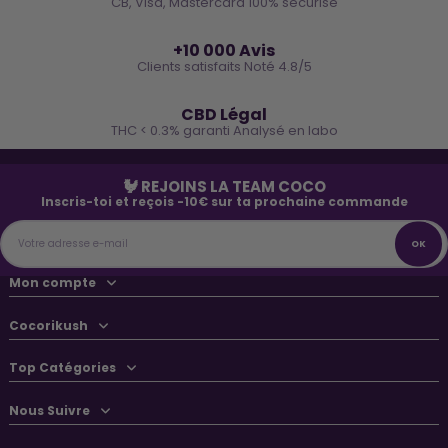
CB, Visa, Mastercard 100% sécurisé
⭐
+10 000 Avis
Clients satisfaits Noté 4.8/5
🌿
CBD Légal
THC < 0.3% garanti Analysé en labo
🐓 REJOINS LA TEAM COCO
Inscris-toi et reçois -10€ sur ta prochaine commande
Mon compte
Cocorikush
Top Catégories
Nous Suivre