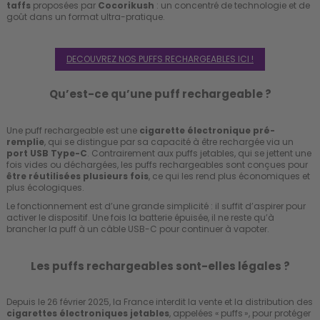
taffs
proposées par
Cocorikush
: un concentré de technologie et de
goût dans un format ultra-pratique.
DECOUVREZ NOS PUFFS RECHARGEABLES ICI !
Qu’est-ce qu’une puff rechargeable ?
Une puff rechargeable est une
cigarette électronique pré-
remplie
, qui se distingue par sa capacité à être rechargée via un
port USB Type-C
. Contrairement aux puffs jetables, qui se jettent une
fois vides ou déchargées, les puffs rechargeables sont conçues pour
être réutilisées plusieurs fois
, ce qui les rend plus économiques et
plus écologiques.
Le fonctionnement est d’une grande simplicité : il suffit d’aspirer pour
activer le dispositif. Une fois la batterie épuisée, il ne reste qu’à
brancher la puff à un câble USB-C pour continuer à vapoter.
Les puffs rechargeables sont-elles légales ?
Depuis le 26 février 2025, la France interdit la vente et la distribution des
cigarettes électroniques jetables
, appelées « puffs », pour protéger