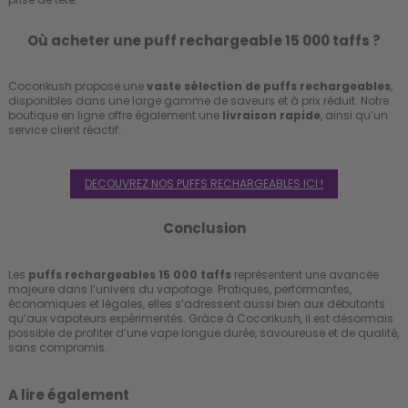
Où acheter une puff rechargeable 15 000 taffs ?
Cocorikush propose une
vaste sélection de puffs rechargeables
,
disponibles dans une large gamme de saveurs et à prix réduit. Notre
boutique en ligne offre également une
livraison rapide
, ainsi qu’un
service client réactif.
DECOUVREZ NOS PUFFS RECHARGEABLES ICI !
Conclusion
Les
puffs rechargeables 15 000 taffs
représentent une avancée
majeure dans l’univers du vapotage. Pratiques, performantes,
économiques et légales, elles s’adressent aussi bien aux débutants
qu’aux vapoteurs expérimentés. Grâce à Cocorikush, il est désormais
possible de profiter d’une vape longue durée, savoureuse et de qualité,
sans compromis.
A lire également