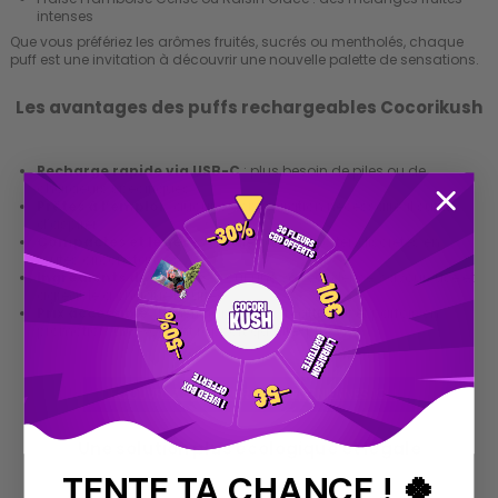
intenses
Que vous préfériez les arômes fruités, sucrés ou mentholés, chaque
puff est une invitation à découvrir une nouvelle palette de sensations.
Les avantages des puffs rechargeables Cocorikush
Recharge rapide via USB-C
: plus besoin de piles ou de
chargeurs spécifiques.
Prêtes à l’emploi
: aucune configuration nécessaire, il suffit
d’aspirer.
Compactes et légères
: faciles à transporter, discrètes en
toutes circonstances.
Ingrédients de qualité
: pour une vapeur dense, savoureuse et
agréable à chaque bouffée.
Prix accessible
: bénéficiant d'un prix attractif et parfois en
promotion, un excellent rapport qualité-prix.
DECOUVREZ NOS FLEURS CALIFORNIENNES ICI !
Une solution plus écologique et légale
TENTE TA CHANCE ! 🍀