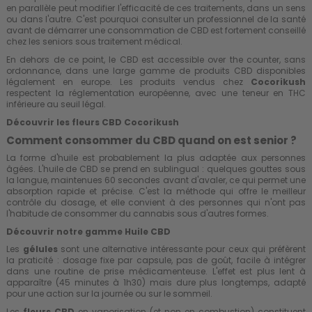
en parallèle peut modifier l'efficacité de ces traitements, dans un sens
ou dans l'autre. C'est pourquoi consulter un professionnel de la santé
avant de démarrer une consommation de CBD est fortement conseillé
chez les seniors sous traitement médical.
En dehors de ce point, le CBD est accessible over the counter, sans
ordonnance, dans une large gamme de produits CBD disponibles
légalement en europe. Les produits vendus chez
Cocorikush
respectent la réglementation européenne, avec une teneur en THC
inférieure au seuil légal.
Découvrir les fleurs CBD Cocorikush
Comment consommer du CBD quand on est senior ?
La forme d'huile est probablement la plus adaptée aux personnes
âgées. L'huile de CBD se prend en sublingual : quelques gouttes sous
la langue, maintenues 60 secondes avant d'avaler, ce qui permet une
absorption rapide et précise. C'est la méthode qui offre le meilleur
contrôle du dosage, et elle convient à des personnes qui n'ont pas
l'habitude de consommer du cannabis sous d'autres formes.
Découvrir notre gamme Huile CBD
Les
gélules
sont une alternative intéressante pour ceux qui préfèrent
la praticité : dosage fixe par capsule, pas de goût, facile à intégrer
dans une routine de prise médicamenteuse. L'effet est plus lent à
apparaître (45 minutes à 1h30) mais dure plus longtemps, adapté
pour une action sur la journée ou sur le sommeil.
Les
fleurs CBD
en vaporisation (et non en combustion) constituent