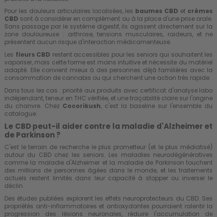
Pour les douleurs articulaires localisées, les
baumes CBD
et
crèmes
CBD
sont à considérer en complément ou à la place d'une prise orale.
Sans passage par le système digestif, ils agissent directement sur la
zone douloureuse : arthrose, tensions musculaires, raideurs, et ne
présentent aucun risque d'interaction médicamenteuse.
Les
fleurs CBD
restent accessibles pour les seniors qui souhaitent les
vaporiser, mais cette forme est moins intuitive et nécessite du matériel
adapté. Elle convient mieux à des personnes déjà familières avec la
consommation de cannabis ou qui cherchent une action très rapide.
Dans tous les cas : priorité aux produits avec certificat d'analyse labo
indépendant, teneur en THC vérifiée, et une traçabilité claire sur l'origine
du chanvre. Chez
Cocorikush
, c'est la baseline sur l'ensemble du
catalogue.
Le CBD peut-il aider contre la maladie d'Alzheimer et
de Parkinson ?
C'est le terrain de recherche le plus prometteur (et le plus médiatisé)
autour du CBD chez les seniors. Les maladies neurodégénératives
comme la maladie d'Alzheimer et la maladie de Parkinson touchent
des millions de personnes âgées dans le monde, et les traitements
actuels restent limités dans leur capacité à stopper ou inverser le
déclin.
Des études publiées explorent les effets neuroprotecteurs du CBD. Ses
propriétés anti-inflammatoires et antioxydantes pourraient ralentir la
progression des lésions neuronales, réduire l'accumulation de