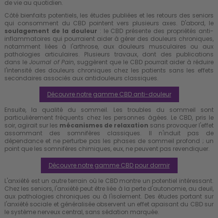
de vie au quotidien.
Côté bienfaits potentiels, les études publiées et les retours des seniors
qui consomment du CBD pointent vers plusieurs axes. D'abord, le
soulagement de la douleur
: le CBD présente des propriétés anti-
inflammatoires qui pourraient aider à gérer des douleurs chroniques,
notamment liées à l'arthrose, aux douleurs musculaires ou aux
pathologies articulaires. Plusieurs travaux, dont des publications
dans le
, suggèrent que le CBD pourrait aider à réduire
Journal of Pain
l'intensité des douleurs chroniques chez les patients sans les effets
secondaires associés aux antidouleurs classiques.
Découvre notre gamme CBD anti-douleur
Ensuite, la qualité du sommeil. Les troubles du sommeil sont
particulièrement fréquents chez les personnes âgées. Le CBD, pris le
soir, agirait sur les
mécanismes de relaxation
sans provoquer l'effet
assommant des somnifères classiques. Il n'induit pas de
dépendance et ne perturbe pas les phases de sommeil profond ; un
point que les somnifères chimiques, eux, ne peuvent pas revendiquer.
Découvre notre gamme CBD pour dormir
L'anxiété est un autre terrain où le CBD montre un potentiel intéressant.
Chez les seniors, l'anxiété peut être liée à la perte d'autonomie, au deuil,
aux pathologies chroniques ou à l'isolement. Des études portant sur
l'anxiété sociale et généralisée observent un effet apaisant du CBD sur
le système nerveux central, sans sédation marquée.