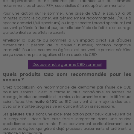
de dépendance et ne perturbe pas l'architecture du sommeil,
notamment les phases REM, essentielles à la récupération mentale.
Pour une action sur le sommeil, une prise de CBD le soir, 30 à 60
minutes avant le coucher, est généralement recommandée. L'huile à
spectre complet (full spectrum) ou large spectre (broad spectrum) est
souvent préférée à l'isolat pur, car elle bénéficie de l'effet d'entourage
qui potentialise les effets relaxants.
Améliorer la qualité du sommeil a un impact direct sur d'autres
dimensions : gestion de la douleur, humeur, fonction cognitive,
immunité. Pour les personnes âgées, c'est souvent le premier bénéfice
perçu avec une prise régulière et bien dosée de CBD.
Découvre notre gamme CBD sommeil
Quels produits CBD sont recommandés pour les
seniors ?
Chez Cocorikush, on recommande de démarrer par l'huile de CBD
pour les seniors : c'est la forme la plus contrôlable en termes de
dosage, la plus accessible et la mieux documentée dans la littérature
scientifique. Une
huile à 10%
ou 15% convient à la majorité des cas,
avec une montée progressive en concentration si nécessaire.
Les
gélules CBD
sont une excellente option pour ceux qui veulent de
la simplicité : dose fixe, prise facile, intégration dans une routine
quotidienne sans contrainte. Elles conviennent particulièrement aux
personnes âgées qui gèrent déjà plusieurs traitements et préfèrent la
praticité à la flexibilité.