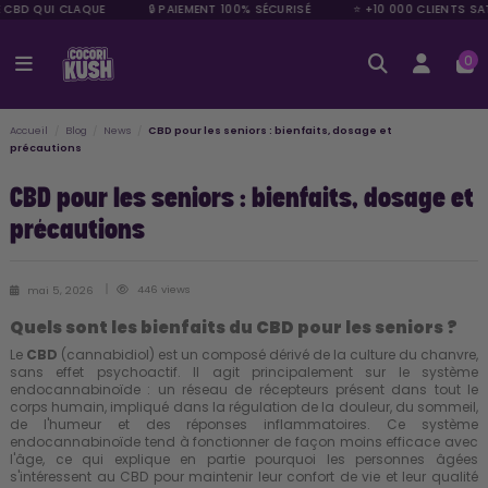
E CBD QUI CLAQUE
🔒 PAIEMENT 100% SÉCURISÉ
⭐ +10 000 CLIENTS SAT
0
Accueil
Blog
News
CBD pour les seniors : bienfaits, dosage et
précautions
CBD pour les seniors : bienfaits, dosage et
précautions
446 views
mai 5, 2026
Quels sont les bienfaits du CBD pour les seniors ?
Le
CBD
(cannabidiol) est un composé dérivé de la culture du chanvre,
sans effet psychoactif. Il agit principalement sur le système
endocannabinoïde : un réseau de récepteurs présent dans tout le
corps humain, impliqué dans la régulation de la douleur, du sommeil,
de l'humeur et des réponses inflammatoires. Ce système
endocannabinoïde tend à fonctionner de façon moins efficace avec
l'âge, ce qui explique en partie pourquoi les personnes âgées
s'intéressent au CBD pour maintenir leur confort de vie et leur qualité