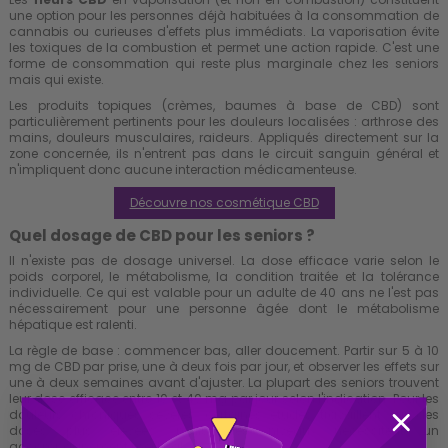
une option pour les personnes déjà habituées à la consommation de
cannabis ou curieuses d'effets plus immédiats. La vaporisation évite
les toxiques de la combustion et permet une action rapide. C'est une
forme de consommation qui reste plus marginale chez les seniors
mais qui existe.
Les produits topiques (crèmes, baumes à base de CBD) sont
particulièrement pertinents pour les douleurs localisées : arthrose des
mains, douleurs musculaires, raideurs. Appliqués directement sur la
zone concernée, ils n'entrent pas dans le circuit sanguin général et
n'impliquent donc aucune interaction médicamenteuse.
Découvre nos cosmétique CBD
Quel dosage de CBD pour les seniors ?
Il n'existe pas de dosage universel. La dose efficace varie selon le
poids corporel, le métabolisme, la condition traitée et la tolérance
individuelle. Ce qui est valable pour un adulte de 40 ans ne l'est pas
nécessairement pour une personne âgée dont le métabolisme
hépatique est ralenti.
La règle de base : commencer bas, aller doucement. Partir sur 5 à 10
mg de CBD par prise, une à deux fois par jour, et observer les effets sur
une à deux semaines avant d'ajuster. La plupart des seniors trouvent
leur dose efficace entre 10 et 40 mg par jour selon l'indication. Pour les
douleurs chroniques sévères, certaines études travaillent sur des
doses plus élevées, mais ces niveaux nécessitent un
accompagnement médical.