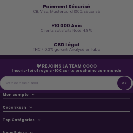
Paiement Sécurisé
CB, Visa, Mastercard 100% sécurisé
⭐
+10 000 Avis
Clients satisfaits Noté 4.8/5
🌿
CBD Légal
THC < 0.3% garanti Analysé en labo
🐓 REJOINS LA TEAM COCO
Inscris-toi et reçois -10€ sur ta prochaine commande
Mon compte
Cocorikush
Top Catégories
Nous Suivre