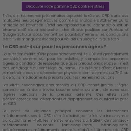
Découvre notre gamme CBD contre le stress
Enfin, des recherches préliminaires explorent le rôle du CBD dans des
maladies neurodégénératives comme la maladie d'Alzheimer ou la
maladie de Parkinson. L'effet neuroprotecteur du cannabidiol est un
champ actif de la recherche ; des études publiées sur PubMed et
Google Scholar documentent ce potentiel, même si les conclusions
définitives manquent encore pour valider un usage clinique établi.
Le CBD est-il sûr pour les personnes âgées ?
La question mérite d'être posée franchement. Le CBD est généralement
considéré comme sûr pour les adultes, y compris les personnes
âgées, à condition de respecter quelques précautions de base. Il n'est
pas une drogue au sens légal du terme, il ne crée pas d'état d'ivresse
et n'entraîne pas de dépendance physique, contrairement au THC ou
à certains médicaments prescrits pour les mêmes indications.
Les effets secondaires documentés du CBD restent limités : légère
somnolence à dose élevée, bouche sèche, ou dans de rares cas,
légères variations de la pression artérielle. Ces effets sont
généralement dose-dépendants et disparaissent en ajustant la prise
de CBD.
Le point de vigilance principal concerne les interactions
médicamenteuses. Le CBD est métabolisé par le foie via les enzymes
du cytochrome P450, les mêmes enzymes qui traitent de nombreux
médicaments courants (anticoagulants, bêtabloquants,
antidépresseurs, médicaments contre le diabète…). Une prise de CBD