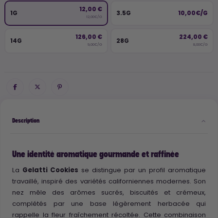
12,00 €
1G
3.5G
10,00€/G
12,00€/G
126,00 €
224,00 €
14G
28G
9,00€/G
8,00€/G
Description
Une identité aromatique gourmande et raffinée
La
Gelatti Cookies
se distingue par un profil aromatique
travaillé, inspiré des variétés californiennes modernes. Son
nez mêle des arômes sucrés, biscuités et crémeux,
complétés par une base légèrement herbacée qui
rappelle la fleur fraîchement récoltée. Cette combinaison