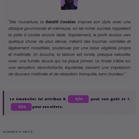
"Dès l’ouverture, la
Gelatti Cookies
impose son style avec une
attaque gourmande et crémeuse, où les notes sucrées rappellent
la pâte à cookie encore tiède. Rapidement, le profil évolue vers
quelque chose de plus dense, mêlant des touches vanillées et
légèrement noisettées, soutenues par une base végétale propre
et maîtrisée. En bouche, la texture est ronde, presque veloutée,
avec une fumée douce qui ne pique jamais. La finale s’étire sur
une sensation réconfortante, équilibrée, laissant une impression
de douceur maîtrisée et de relaxation tranquille, sans lourdeur."
Le Smokelier lui attribue 8,
pour son goût et 7,
5/10
pour ses effets.
5/10
NOMBRE D'UNITÉ :