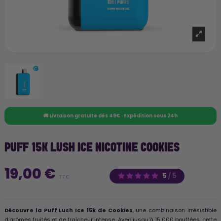
🚚 Livraison gratuite dès 49€ · Expédition sous 24h
PUFF 15K LUSH ICE NICOTINE COOKIES
19,00 €
5
/
5
TTC
Découvre la Puff Lush Ice 15k de Cookies
, une combinaison irrésistible
d'arômes fruités et de fraîcheur intense. Avec jusqu'à 15 000 bouffées, cette