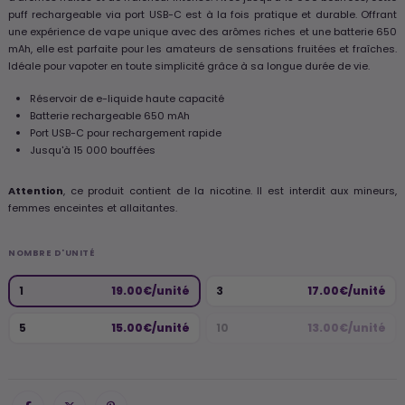
puff rechargeable via port USB-C est à la fois pratique et durable. Offrant
une expérience de vape unique avec des arômes riches et une batterie 650
mAh, elle est parfaite pour les amateurs de sensations fruitées et fraîches.
Idéale pour vapoter en toute simplicité grâce à sa longue durée de vie.
Réservoir de e-liquide haute capacité
Batterie rechargeable 650 mAh
Port USB-C pour rechargement rapide
Jusqu'à 15 000 bouffées
Attention
, ce produit contient de la nicotine. Il est interdit aux mineurs,
femmes enceintes et allaitantes.
NOMBRE D'UNITÉ
1
19.00€/unité
3
17.00€/unité
5
15.00€/unité
10
13.00€/unité