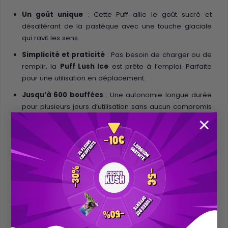
Un goût unique
: Cette Puff allie le goût sucré et
désaltérant de la pastèque avec une touche glaciale
qui ravit les sens.
Simplicité et praticité
: Pas besoin de charger ou de
remplir, la
Puff Lush Ice
est prête à l’emploi. Parfaite
pour une utilisation en déplacement.
Jusqu’à 600 bouffées
: Une autonomie longue durée
pour plusieurs jours d’utilisation sans aucun compromis
sur les saveurs.
Une qualité signée Cookies
: La marque Cookies,
réputée pour ses produits de qualité supérieure, assure
une expérience de vape impeccable avec des arômes
authentiques.
Caractéristiques techniques de la Puff Cookies Lush
Ice