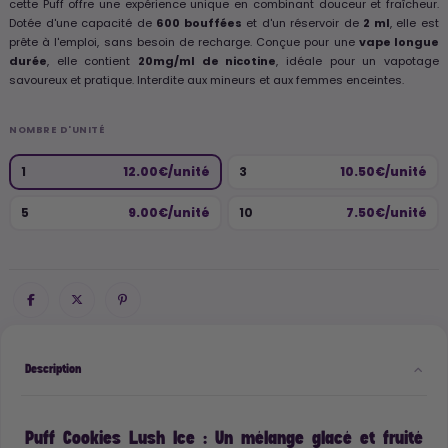
cette Puff offre une expérience unique en combinant douceur et fraîcheur.
Dotée d'une capacité de
600 bouffées
et d'un réservoir de
2 ml
, elle est
prête à l'emploi, sans besoin de recharge. Conçue pour une
vape longue
durée
, elle contient
20mg/ml de nicotine
, idéale pour un vapotage
savoureux et pratique. Interdite aux mineurs et aux femmes enceintes.
NOMBRE D'UNITÉ
1
12.00€/unité
3
10.50€/unité
5
9.00€/unité
10
7.50€/unité
Description
Puff Cookies Lush Ice : Un mélange glacé et fruité