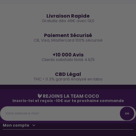
🚚
Livraison Rapide
Gratuite dès 49€ avec GLS
🔒
Paiement Sécurisé
CB, Visa, Mastercard 100% sécurisé
⭐
+10 000 Avis
Clients satisfaits Noté 4.8/5
🌿
CBD Légal
THC < 0.3% garanti Analysé en labo
🐓 REJOINS LA TEAM COCO
Inscris-toi et reçois -10€ sur ta prochaine commande
Mon compte