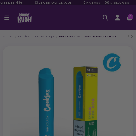
UITE DÈS 49€
💥 LE CBD QUI CLAQUE
🔒 PAIEMENT 100% SÉCURISÉ
0
Accueil
Cookies Cannabis Europe
PUFF PINA COLADA NICOTINE COOKIES