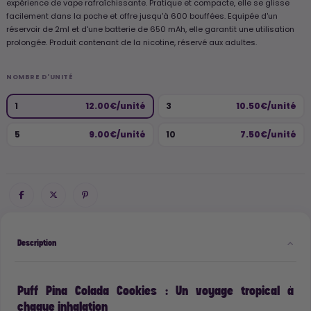
expérience de vape rafraîchissante. Pratique et compacte, elle se glisse
facilement dans la poche et offre jusqu'à 600 bouffées. Equipée d'un
réservoir de 2ml et d'une batterie de 650 mAh, elle garantit une utilisation
prolongée. Produit contenant de la nicotine, réservé aux adultes.
NOMBRE D'UNITÉ
1
12.00€/unité
3
10.50€/unité
5
9.00€/unité
10
7.50€/unité
Description
Puff Pina Colada Cookies : Un voyage tropical à
chaque inhalation