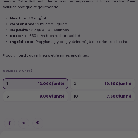
unique. Cette Puff est idéale pour les vapoteurs à la recherche d'une
solution pratique et gourmande.
Nicotine
: 20 mg/ml
Contenance
: 2 ml de e-liquide
Capacité
: Jusqu'à 600 bouffées
Batterie
: 650 mAh (non rechargeable)
Ingrédients
: Propylène glycol, glycérine végétale, arômes, nicotine
Produit interdit aux mineurs et femmes enceintes.
NOMBRE D'UNITÉ
1
12.00€/unité
3
10.50€/unité
5
9.00€/unité
10
7.50€/unité