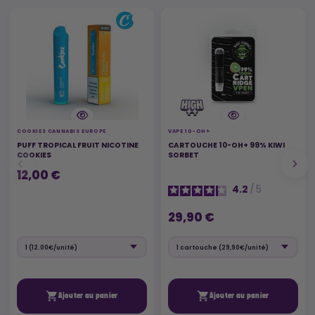
COOKIES CANNABIS EUROPE
VAPE 10-OH+
PUFF TROPICAL FRUIT NICOTINE
CARTOUCHE 10-OH+ 99% KIWI
COOKIES
SORBET
12,00 €
4.2
/
5
29,90 €


Ajouter au panier
Ajouter au panier