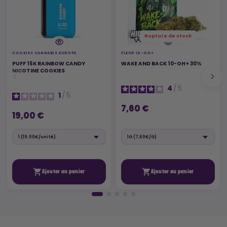
Rupture de stock
COOKIES CANNABIS EUROPE
FLEUR 10-OH+
PUFF 15K RAINBOW CANDY
WAKE AND BACK 10-OH+ 30%
NICOTINE COOKIES
4
/
5
1
/
5
7,60 €
19,00 €


Ajouter au panier
Ajouter au panier
🚚