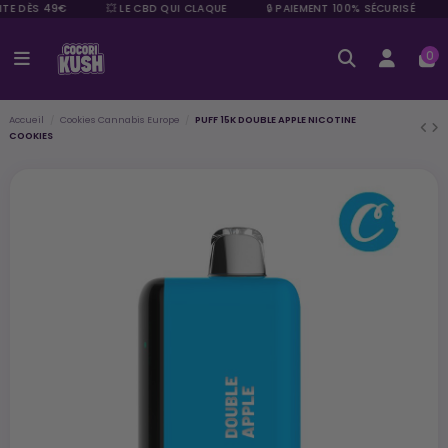
TE DÈS 49€
💥 LE CBD QUI CLAQUE
🔒 PAIEMENT 100% SÉCURISÉ
0
Accueil
Cookies Cannabis Europe
PUFF 15K DOUBLE APPLE NICOTINE
COOKIES