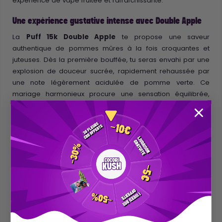
expérience de vape fruitée et rafraîchissante.
Une expérience gustative intense avec Double Apple
La
Puff 15k Double Apple
te propose une saveur
authentique de pommes mûres à la fois croquantes et
juteuses. Dès la première bouffée, tu seras envahi par une
explosion de douceur sucrée, rapidement rehaussée par
une note légèrement acidulée de pomme verte. Ce
mariage harmonieux procure une sensation équilibrée,
idéale pour ceux qui recherchent des saveurs fruitées
complexes mais rafraîchissantes.
Puff 15k : 15 000 bouffées sans compromis
Profite de
15 000 bouffées
avec la
Puff 15k
Double Apple,
garantissant une utilisation prolongée sans avoir à changer
de dispositif. Cette longue durée de vie est parfaite pour
les vapoteurs réguliers qui souhaitent une solution durable
et pratique, sans les contraintes d'une recharge fréquente.
Les avantages de la Puff 15k Double Apple