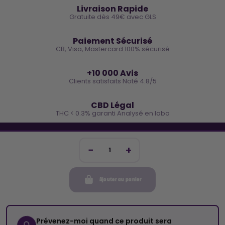
Livraison Rapide
Gratuite dès 49€ avec GLS
🔒
Paiement Sécurisé
CB, Visa, Mastercard 100% sécurisé
⭐
+10 000 Avis
Clients satisfaits Noté 4.8/5
🌿
CBD Légal
THC < 0.3% garanti Analysé en labo
🐓 REJOINS LA TEAM COCO
Inscris-toi et reçois -10€ sur ta prochaine commande
Ajouter au panier
Mon compte
Cocorikush
Prévenez-moi quand ce produit sera