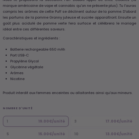
marque américaine de vape et cannabis qu'on ne présente plus). Tu l'auras
compris les arômes de cette Puff se déclinent autour de la pomme. D'abord
les parfums de la pomme Granny juteuse et sucrée apparaîtront. Ensuite un
goût plus acidulé de pomme verte fera surface et célèbrera le mariage
idéal entre ces différentes saveurs.
Caractéristiques et ingrédients :
Batterie rechargeable 650 mAh
Port USB-C
Propylène Glycol
Glycérine végétale
Arômes
Nicotine
Produit interdit aux femmes enceintes ou allaitantes ainsi qu'aux mineurs.
NOMBRE D'UNITÉ
1
19.00€/unité
3
17.00€/unité
5
15.00€/unité
10
13.00€/unité