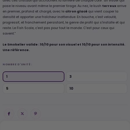
avec ces cristaux qui accrochent la lumière de chaque côté : un visuel qui
pose le niveau avant même le premier tirage. Au nez, le kush
terreux
arrive
en premier, profond et chargé, avec le
citron glacé
qui vient couper la
densité et apporter une fraîcheur inattendue. En bouche, c'est velouté,
progressif, et franchement persistant, le genre de profil qui s'installe et qui
reste. Le Fish Scale, c'est pas pour tout le monde. C'est pour ceux qui
savent."
Le Smokelier valide : 10/10 pour son visuel et 10/10 pour son intensité.
Une référence.
NOMBRE D'UNITÉ :
1
3
5
10