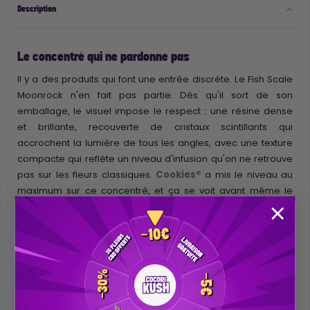
Description
Le concentré qui ne pardonne pas
Il y a des produits qui font une entrée discrète. Le Fish Scale
Moonrock n'en fait pas partie. Dès qu'il sort de son
emballage, le visuel impose le respect : une résine dense
et brillante, recouverte de cristaux scintillants qui
accrochent la lumière de tous les angles, avec une texture
compacte qui reflète un niveau d'infusion qu'on ne retrouve
pas sur les fleurs classiques.
Cookies®
a mis le niveau au
maximum sur ce concentré, et ça se voit avant même le
premier tirage.
Le Fish Scale n'est pas un produit d'entrée de gamme. C'est
un concentré de connaisseurs, pour ceux qui ont déjà
exploré la gamme Cookies® et qui veulent aller plus loin.
Disponible en exclusivité européenne chez Cocorikush.
Ce que tu vois en l'ouvrant