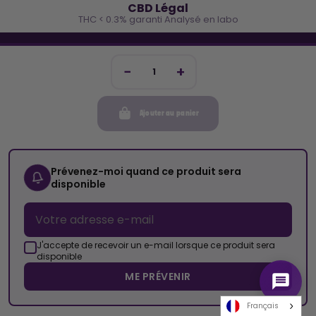
CBD Légal
THC < 0.3% garanti Analysé en labo
🐓 REJOINS LA TEAM COCO
Inscris-toi et reçois -10€ sur ta prochaine commande
Ajouter au panier
Mon compte
Cocorikush
Prévenez-moi quand ce produit sera
disponible
Top Catégories
Nous Suivre
J'accepte de recevoir un e-mail lorsque ce produit sera
disponible
ME PRÉVENIR
© 2026 Cocorikush - Tous droits réservés • Made by
New Keys
Français