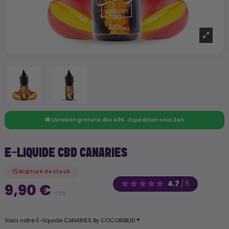
🚚 Livraison gratuite dès 49€ · Expédition sous 24h
E-LIQUIDE CBD CANARIES
Rupture de stock
4.7
/
5
9,90 €
TTC
Voici notre E-liquide CANARIES By COCORIBUD ®