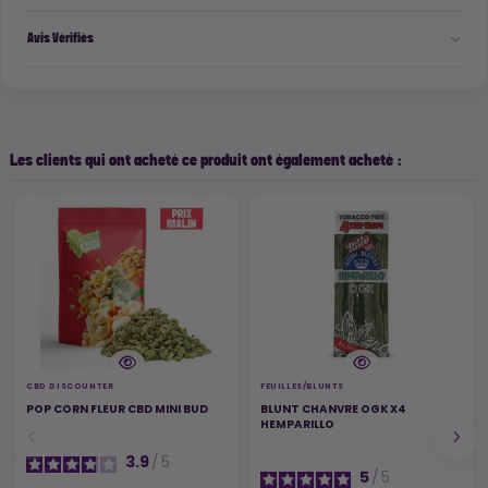
Avis Vérifiés
Les clients qui ont acheté ce produit ont également acheté :
CBD DISCOUNTER
FEUILLES/BLUNTS
POP CORN FLEUR CBD MINI BUD
BLUNT CHANVRE OGK X4
HEMPARILLO
3.9
/
5
5
/
5