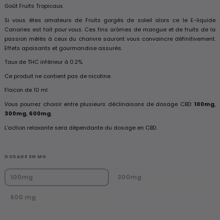
Goût Fruits Tropicaux.
Si vous êtes amateurs de Fruits gorgés de soleil alors ce le E-liquide
Canaries est fait pour vous. Ces fins arômes de mangue et de fruits de la
passion mêlés à ceux du chanvre sauront vous convaincre définitivement.
Effets apaisants et gourmandise assurés.
Taux de THC inférieur à 0.2%
Ce produit ne contient pas de nicotine.
Flacon de 10 ml
Vous pourrez choisir entre plusieurs déclinaisons de dosage CBD:
100mg
,
300mg
,
600mg
.
L'action relaxante sera dépendante du dosage en CBD.
DOSAGE EN MG
100mg
300mg
600 mg