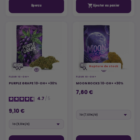

Aperçu
Ajouter au panier
Rupture de stock
FLEUR 10-OH+
FLEUR 10-OH+
PURPLE GRAPE 10-OH+ +30%
MOON ROCKS 10-OH+ +30%
7,60 €
4.7
/
5
9,10 €