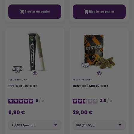


Ajouter au panier
Ajouter au panier
FLEUR 10-OH+
FLEUR 10-OH+
PRE-ROLL 10-OH+
DESTOCK MIX 10-OH+
5
/
5
2.5
/
5
6,90 €
29,00 €