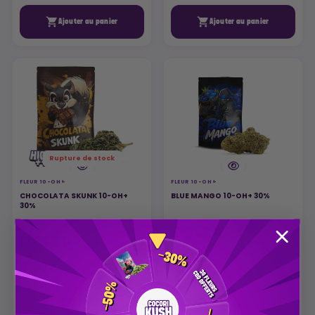


Ajouter au panier
Ajouter au panier
Rupture de stock
FLEUR 10-OH+
FLEUR 10-OH+
CHOCOLATA SKUNK 10-OH+
BLUE MANGO 10-OH+ 30%
30%
4.6
/
5
4.2
/
5
10,40 €
8,40 €