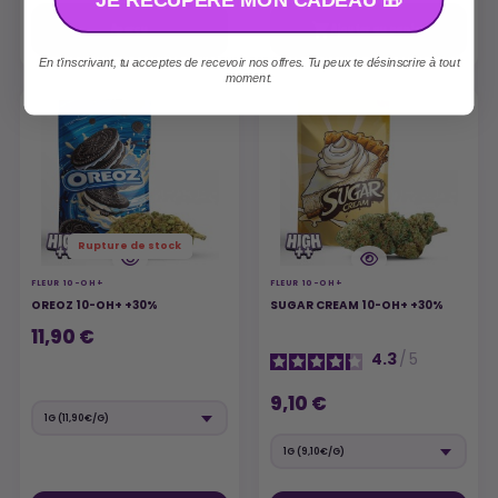

Aperçu
Ajouter au panier
En t'inscrivant, tu acceptes de recevoir nos offres. Tu peux te désinscrire à tout
moment.
Rupture de stock
FLEUR 10-OH+
FLEUR 10-OH+
OREOZ 10-OH+ +30%
SUGAR CREAM 10-OH+ +30%
11,90 €
4.3
/
5
9,10 €