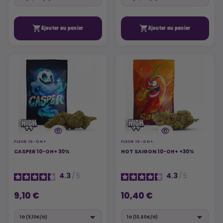


Ajouter au panier
Ajouter au panier
FLEUR 10-OH+
FLEUR 10-OH+
CASPER 10-OH+ 30%
HOT SAIGON 10-OH+ +30%
4.3
/
5
4.3
/
5
9,10 €
10,40 €