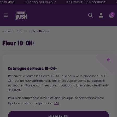
DÈS 49€
💥 LE CBD QUI CLAQUE
🔒 PAIEMENT 100% SÉCURISÉ
⭐ +
0
Accueil
10-OH+ +
Fleur 10-OH+
Fleur 10-OH+
Catalogue de Fleurs 10-OH+
Retrouvez ici toutes les Fleurs 10-OH+ que nous vous proposons. Le 10-
OH+ est un néo-cannabinoïde aux effets euphorisants puissants. Il
est légal en France, car il n'est pas inscrit dans la liste des stupéfiants
de l'ANSM.
Pour bien comprendre, avec précision, pourquoi ce cannabinoïde est
ICI
légal, nous vous expliquons tout
.
LIRE LA SUITE