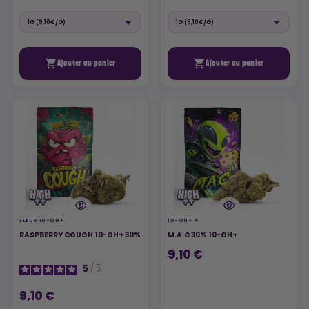


Ajouter au panier
Ajouter au panier
FLEUR 10-OH+
10-OH+ +
RASPBERRY COUGH 10-OH+ 30%
M.A.C 30% 10-OH+
9,10 €
5
/
5
9,10 €