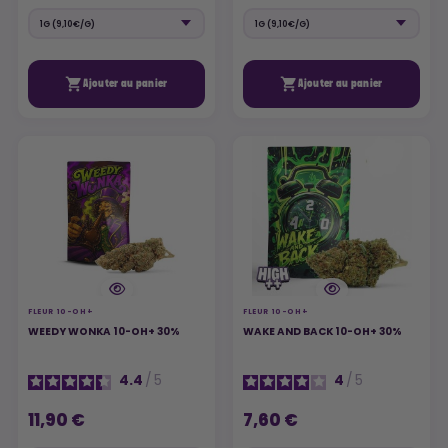


Ajouter au panier
Ajouter au panier
FLEUR 10-OH+
FLEUR 10-OH+
WEEDY WONKA 10-OH+ 30%
WAKE AND BACK 10-OH+ 30%
4.4
/
5
4
/
5
11,90 €
7,60 €