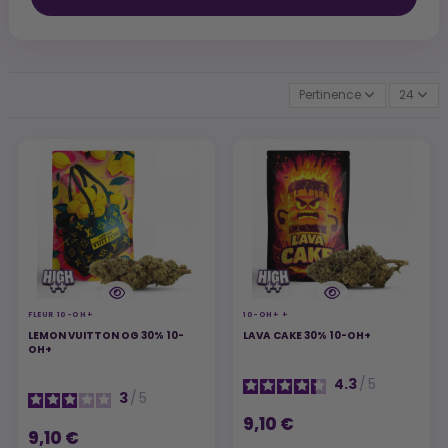
Pertinence
24
FLEUR 10-OH+
10-OH+ +
LEMON VUITTON OG 30% 10-
LAVA CAKE 30% 10-OH+
OH+
4.3
/
5
3
/
5
9,10 €
9,10 €