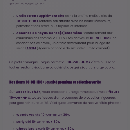
structure moléculaire :
Un électron supplémentaire
dans la chaîne moléculaire du
10-OH-HHC+
renforce son affinité avec les neuro-récepteurs,
permettant des effets plus rapides et intenses.
Absence de noyau benzo[c]chromène
: contrairement aux
10-OH-HHC+
cannabinoïdes comme le THC ou ses dérivés, le
ne
contient pas ce noyau, un critère déterminant pour la légalité
ANSM
selon l'
(Agence nationale de sécurité du médicament).
10-OH-HHC+
Ce profil chimique unique permet au
d'être puissant
tout en restant légal, une caractéristique qui séduit un large public.
Nos fleurs 10-OH-HHC+ : qualité premium et sélection variée
Cocorikush.fr
fleurs
Sur
, nous proposons une gamme exclusive de
10-OH-HHC
, toutes issues d'un processus de production rigoureux
pour garantir leur qualité. Voici quelques-unes de nos variétés phares :
Weedy Wonka 10-OH-HHC+ 30%
Early Girl 10-OH-HHC+ 30%
Chocolata Skunk 10-OH-HHC+ 30%