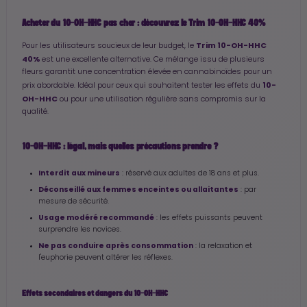
Acheter du 10-OH-HHC pas cher : découvrez le Trim 10-OH-HHC 40%
Trim 10-OH-HHC
Pour les utilisateurs soucieux de leur budget, le
40%
est une excellente alternative. Ce mélange issu de plusieurs
fleurs garantit une concentration élevée en cannabinoïdes pour un
10-
prix abordable. Idéal pour ceux qui souhaitent tester les effets du
OH-HHC
ou pour une utilisation régulière sans compromis sur la
qualité.
10-OH-HHC : légal, mais quelles précautions prendre ?
Interdit aux mineurs
: réservé aux adultes de 18 ans et plus.
Déconseillé aux femmes enceintes ou allaitantes
: par
mesure de sécurité.
Usage modéré recommandé
: les effets puissants peuvent
surprendre les novices.
Ne pas conduire après consommation
: la relaxation et
l'euphorie peuvent altérer les réflexes.
Effets secondaires et dangers du 10-OH-HHC