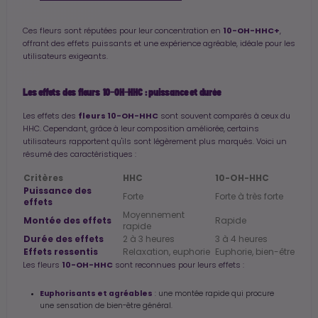
10-OH-HHC+
Ces fleurs sont réputées pour leur concentration en
,
offrant des effets puissants et une expérience agréable, idéale pour les
utilisateurs exigeants.
Les effets des fleurs 10-OH-HHC : puissance et durée
fleurs 10-OH-HHC
Les effets des
sont souvent comparés à ceux du
HHC. Cependant, grâce à leur composition améliorée, certains
utilisateurs rapportent qu'ils sont légèrement plus marqués. Voici un
résumé des caractéristiques :
Critères
HHC
10-OH-HHC
Puissance des
Forte
Forte à très forte
effets
Moyennement
Montée des effets
Rapide
rapide
Durée des effets
2 à 3 heures
3 à 4 heures
Effets ressentis
Relaxation, euphorie
Euphorie, bien-être
10-OH-HHC
Les fleurs
sont reconnues pour leurs effets :
Euphorisants et agréables
: une montée rapide qui procure
une sensation de bien-être général.