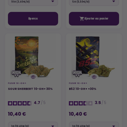

Aperçu
Ajouter au panier
FLEUR 10-OH+
FLEUR 10-OH+
SOUR SHERBERT 10-OH+ 30%
B52 10-OH+ +30%
4.7
/
5
3.5
/
5
10,40 €
10,40 €