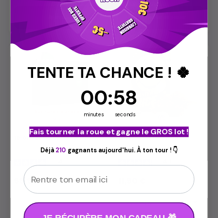

Aperçu
Ajouter au panier
TENTE TA CHANCE ! 🍀
0
00
Countdown ends in:
:
:
57
57
Rupture de stock
minutes
seconds
10-OH+ +
FLEUR 10-OH+
Fais tourner la roue et gagne le GROS lot !
10-OH+ BOX MAGIC FARMERS
MISTER NICE 10-OH+ 30%
Déjà
210
gagnants aujourd'hui. À ton tour ! 👇
4
/
5
4.1
/
5
Email
99,90 €
11,90 €
JE RÉCUPÈRE MON CADEAU 🎁