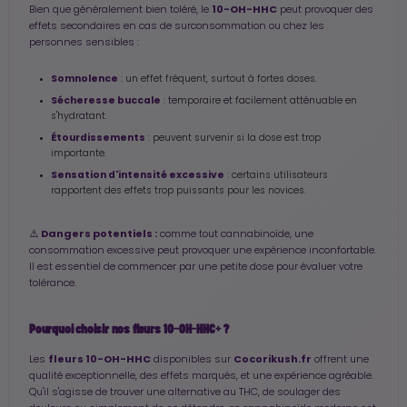
10-OH-HHC
Bien que généralement bien toléré, le
peut provoquer des
effets secondaires en cas de surconsommation ou chez les
personnes sensibles :
Somnolence
: un effet fréquent, surtout à fortes doses.
Sécheresse buccale
: temporaire et facilement atténuable en
s'hydratant.
Étourdissements
: peuvent survenir si la dose est trop
importante.
Sensation d'intensité excessive
: certains utilisateurs
rapportent des effets trop puissants pour les novices.
Dangers potentiels :
⚠️
comme tout cannabinoïde, une
consommation excessive peut provoquer une expérience inconfortable.
Il est essentiel de commencer par une petite dose pour évaluer votre
tolérance.
Pourquoi choisir nos fleurs 10-OH-HHC+ ?
fleurs 10-OH-HHC
Cocorikush.fr
Les
disponibles sur
offrent une
qualité exceptionnelle, des effets marqués, et une expérience agréable.
Qu'il s'agisse de trouver une alternative au THC, de soulager des