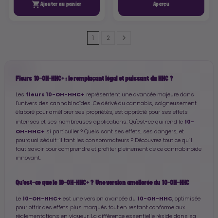

Ajouter au panier
Aperçu
1
2
Fleurs 10-OH-HHC+ : le remplaçant légal et puissant du HHC ?
fleurs 10-OH-HHC+
Les
représentent une avancée majeure dans
l'univers des cannabinoïdes. Ce dérivé du cannabis, soigneusement
élaboré pour améliorer ses propriétés, est apprécié pour ses effets
10-
intenses et ses nombreuses applications. Qu'est-ce qui rend le
OH-HHC+
si particulier ? Quels sont ses effets, ses dangers, et
pourquoi séduit-il tant les consommateurs ? Découvrez tout ce qu'il
faut savoir pour comprendre et profiter pleinement de ce cannabinoïde
innovant.
Qu'est-ce que le 10-OH-HHC+ ? Une version améliorée du 10-OH-HHC
10-OH-HHC+
10-OH-HHC
Le
est une version avancée du
, optimisée
pour offrir des effets plus marqués tout en restant conforme aux
réglementations en vigueur. La différence essentielle réside dans sa