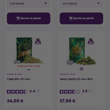


Ajouter au panier
Ajouter au panier
Rupture de stock
FLEUR 10-OH+
FLEUR 10-OH+
TRIM 30% 10-OH+
SMALL BUDS 10-OH+ 30%
4.4
/
5
3.6
/
5
34,00 €
27,50 €