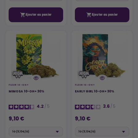


Ajouter au panier
Ajouter au panier
FLEUR 10-OH+
FLEUR 10-OH+
MIMOSA 10-OH+ 30%
EARLY GIRL 10-OH+ 30%
4.2
/
5
3.6
/
5
9,10 €
9,10 €