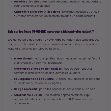
Durables
: les effets persistent pendant plusieurs heures, parfaits
pour une détente prolongée.
Adaptés à diverses utilisations
: relaxation, gestion du stress,
ou même amélioration de la créativité dans un cadre récréatif.
Avis sur les fleurs 10-OH-HHC : pourquoi séduisent-elles autant ?
10-OH-HHC
Les utilisateurs des fleurs
partagent des témoignages
élogieux, expliquant pourquoi ce cannabinoïde est devenu un choix
populaire. Voici les principales raisons :
Mieux dormir
: leurs propriétés relaxantes aident à calmer l'esprit
et à favoriser un sommeil réparateur.
Gestion du stress et de l'anxiété
: idéales pour retrouver
sérénité et bien-être après une journée éprouvante.
Soulagement des douleurs
: utilisées pour apaiser les tensions
musculaires ou les douleurs légères.
Usage récréatif
: parfaites pour chiller entre amis ou en solo.
Alternative au THC
: une solution appréciée par ceux qui
souhaitent réduire leur consommation de THC sans sacrifier
l'expérience.