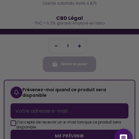
Clients satisfaits Noté 4.8/5
🌿
CBD Légal
THC < 0.3% garanti Analysé en labo
🐓 REJOINS LA TEAM COCO
Inscris-toi et reçois -10€ sur ta prochaine commande
Ajouter au panier
Mon compte
Cocorikush
Prévenez-moi quand ce produit sera
disponible
Top Catégories
Nous Suivre
J'accepte de recevoir un e-mail lorsque ce produit sera
disponible
ME PRÉVENIR