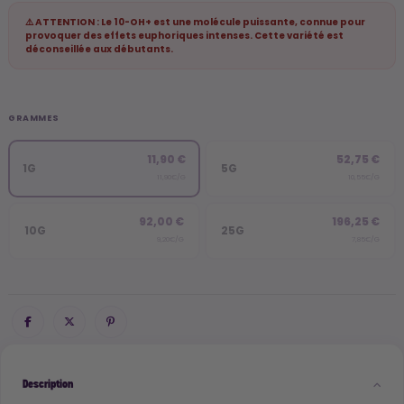
⚠️ ATTENTION : Le 10-OH+ est une molécule puissante, connue pour
provoquer des effets euphoriques intenses. Cette variété est
déconseillée aux débutants.
GRAMMES
11,90 €
52,75 €
1G
5G
11,90€/G
10,55€/G
92,00 €
196,25 €
10G
25G
9,20€/G
7,85€/G
Description