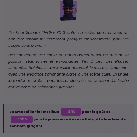
“La Fleur Scream 10-OH+ 30 % entre en scène comme dans un
bon film d’horreur : lentement, presque innocemment… puis elle
frappe sans prévenir
Dès l’ouverture, elle libère de gourmandes notes de fruit de la
passion, séduisantes et envoûtantes. Peu à peu, des effluves
citronnées fraîches et lumineuses prennent le dessus, s’imposant
avec une élégance tranchante digne d’une scène culte. En finale,
la tension retombe… pour laisser place à une douceur édulcorée
aux accents de clémentine juteuse.”
Le Smokellier lui attribue
pour le goût et
8/10
pour la puissance de ses effets, à la hauteur de
10/10
son nom glaçant