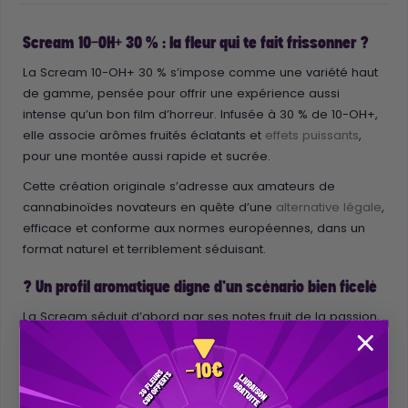
Scream 10-OH+ 30 % : la fleur qui te fait frissonner ?
La Scream 10-OH+ 30 % s’impose comme une variété haut
de gamme, pensée pour offrir une expérience aussi
intense qu’un bon film d’horreur. Infusée à 30 % de 10-OH+,
elle associe arômes fruités éclatants et
effets puissants
,
pour une montée aussi rapide et sucrée.
Cette création originale s’adresse aux amateurs de
cannabinoïdes novateurs en quête d’une
alternative légale
,
efficace et conforme aux normes européennes, dans un
format naturel et terriblement séduisant.
? Un profil aromatique digne d’un scénario bien ficelé
La Scream séduit d’abord par ses notes fruit de la passion,
sucrées et exotiques, qui attirent comme une scène
d’ouverture captivante. Peu à peu, des effluves citronnées
s’imposent, apportant fraîcheur et tension. La dégustation
se conclut sur une finale édulcorée à la clémentine juteuse,