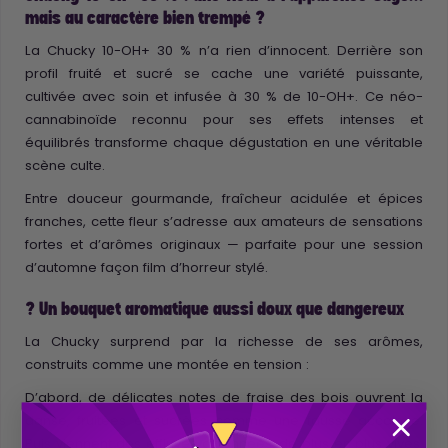
mais au caractère bien trempé ?
La Chucky 10-OH+ 30 % n’a rien d’innocent. Derrière son
profil fruité et sucré se cache une variété puissante,
cultivée avec soin et infusée à 30 % de 10-OH+. Ce néo-
cannabinoïde reconnu pour ses effets intenses et
équilibrés transforme chaque dégustation en une véritable
scène culte.
Entre douceur gourmande, fraîcheur acidulée et épices
franches, cette fleur s’adresse aux amateurs de sensations
fortes et d’arômes originaux — parfaite pour une session
d’automne façon film d’horreur stylé.
? Un bouquet aromatique aussi doux que dangereux
La Chucky surprend par la richesse de ses arômes,
construits comme une montée en tension :
D’abord, de délicates notes de fraise des bois ouvrent la
danse, fruitées et sucrées comme une fausse accalmie.
Puis viennent des effluves citronnées, de plus en plus vives,