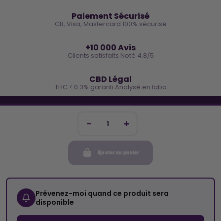
🔒
Paiement Sécurisé
CB, Visa, Mastercard 100% sécurisé
⭐
+10 000 Avis
Clients satisfaits Noté 4.8/5
🌿
CBD Légal
THC < 0.3% garanti Analysé en labo
🐓 REJOINS LA TEAM COCO
Inscris-toi et reçois -10€ sur ta prochaine commande
Ajouter au panier
Mon compte
Cocorikush
Prévenez-moi quand ce produit sera
disponible
Top Catégories