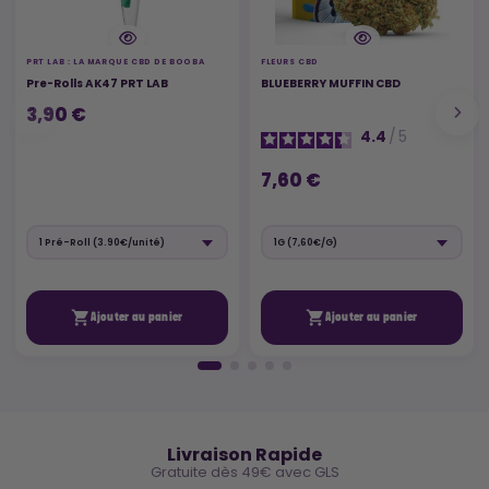
PRT LAB : LA MARQUE CBD DE BOOBA
FLEURS CBD
Pre-Rolls AK47 PRT LAB
BLUEBERRY MUFFIN CBD
3,90 €
4.4
/
5
7,60 €


Ajouter au panier
Ajouter au panier
🚚
Livraison Rapide
Gratuite dès 49€ avec GLS