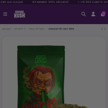
 CBD QUI CLAQUE
🔒 PAIEMENT 100% SÉCURISÉ
⭐ +10 000 CLIENTS SAT
0
Accueil
10-OH+ +
Fleur 10-OH+
CHUCKY 10-OH+ 30%