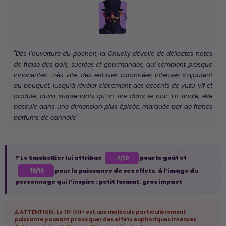
"Dès l’ouverture du pochon, la Chucky dévoile de délicates notes
de fraise des bois, sucrées et gourmandes, qui semblent presque
innocentes. Très vite, des effluves citronnées intenses s’ajoutent
au bouquet, jusqu’à révéler clairement des accents de yuzu vif et
acidulé, aussi surprenants qu’un rire dans le noir. En finale, elle
bascule dans une dimension plus épicée, marquée par de francs
parfums de cannelle"
? Le Smokellier lui attribue
pour le goût et
7/10
pour la puissance de ses effets, à l’image du
10/10
personnage qui l’inspire : petit format, gros impact
⚠️ ATTENTION : Le 10-OH+ est une molécule particulièrement
puissante pouvant provoquer des effets euphoriques intenses.