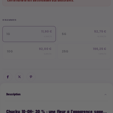
Cette variété est déconseillée aux débutants.
GRAMMES
11,90 €
52,75 €
1G
5G
11,90€/G
10,55€/G
92,00 €
196,25 €
10G
25G
9,20€/G
7,85€/G
Description
Chucky 10-OH+ 30 % : une fleur à l’apparence sage…