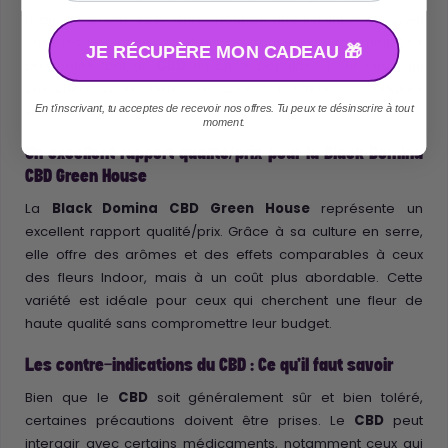
réduire
l'anxiété et le stress
, tout en
améliorant le sommeil
chez les personnes souffrant de troubles du sommeil. Ces
JE RÉCUPÈRE MON CADEAU 🎁
propriétés font du
CBD
un choix populaire pour ceux qui
cherchent à se détendre sans les effets secondaires
En t'inscrivant, tu acceptes de recevoir nos offres. Tu peux te désinscrire à tout
associés au THC.
moment.
Un excellent rapport qualité/prix pour la Black Domina
CBD Green House
La
Black Domina CBD Green House
représente un
excellent rapport qualité/prix. Grâce à sa culture en serre,
elle offre des arômes et des effets comparables à ceux
des fleurs Indoor, mais à un coût plus abordable. Cette
variété est idéale pour ceux qui cherchent une fleur de
haute qualité sans compromettre leur budget.
Les contre-indications du CBD : Ce qu'il faut savoir
Bien que le
CBD
soit généralement sûr et bien toléré,
certaines précautions doivent être prises. Le
CBD
peut
interagir avec certains médicaments, notamment ceux qui