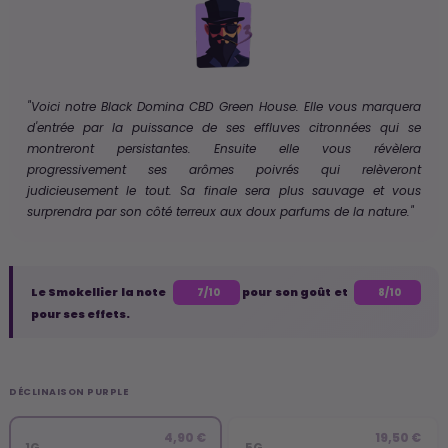
"Voici notre Black Domina CBD Green House. Elle vous marquera
d'entrée par la puissance de ses effluves citronnées qui se
montreront persistantes. Ensuite elle vous révèlera
progressivement ses arômes poivrés qui relèveront
judicieusement le tout. Sa finale sera plus sauvage et vous
surprendra par son côté terreux aux doux parfums de la nature."
Le Smokellier la note
pour son goût et
7/10
8/10
pour ses effets.
DÉCLINAISON PURPLE
4,90 €
19,50 €
1G
5G