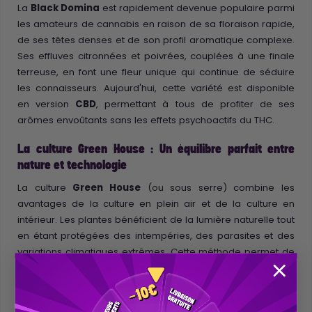
La
Black Domina
est rapidement devenue populaire parmi
les amateurs de cannabis en raison de sa floraison rapide,
de ses têtes denses et de son profil aromatique complexe.
Ses effluves citronnées et poivrées, couplées à une finale
terreuse, en font une fleur unique qui continue de séduire
les connaisseurs. Aujourd'hui, cette variété est disponible
en version
CBD
, permettant à tous de profiter de ses
arômes envoûtants sans les effets psychoactifs du THC.
La culture Green House : Un équilibre parfait entre
nature et technologie
La culture
Green House
(ou sous serre) combine les
avantages de la culture en plein air et de la culture en
intérieur. Les plantes bénéficient de la lumière naturelle tout
en étant protégées des intempéries, des parasites et des
variations climatiques extrêmes. Cette méthode permet de
contrôler les conditions de croissance tout en préservant
les ressources naturelles, garantissant ainsi une fleur de
haute qualité avec un impact environnemental réduit.