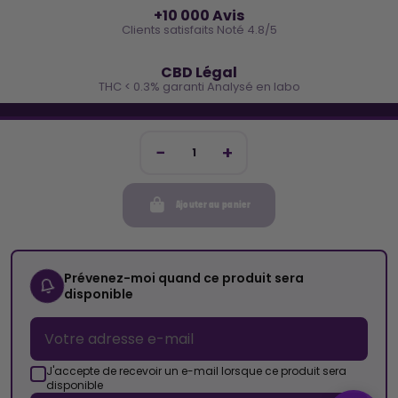
+10 000 Avis
Clients satisfaits Noté 4.8/5
🌿
CBD Légal
THC < 0.3% garanti Analysé en labo
🐓 REJOINS LA TEAM COCO
Inscris-toi et reçois -10€ sur ta prochaine commande
Ajouter au panier
Mon compte
Cocorikush
Prévenez-moi quand ce produit sera
disponible
Top Catégories
Nous Suivre
J'accepte de recevoir un e-mail lorsque ce produit sera
disponible