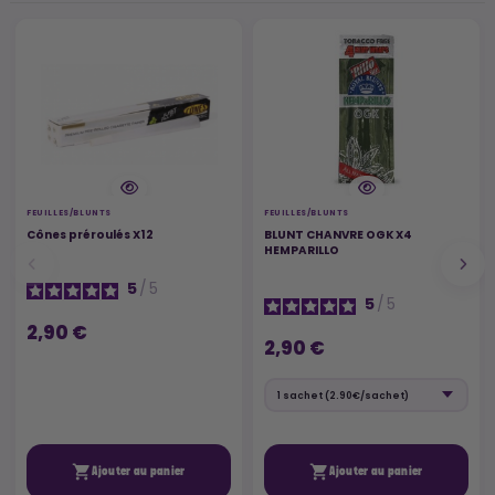
FEUILLES/BLUNTS
FEUILLES/BLUNTS
Cônes préroulés X12
BLUNT CHANVRE OGK X4
HEMPARILLO
5
/
5
5
/
5
2,90 €
2,90 €


Ajouter au panier
Ajouter au panier