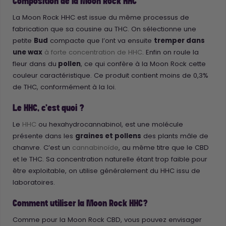
Composition de la Moon Rock HHC
La Moon Rock HHC est issue du même processus de
fabrication que sa cousine au THC. On sélectionne une
petite
Bud
compacte que l’ont va ensuite
tremper dans
une wax
à forte concentration de HHC
. Enfin on roule la
fleur dans du
pollen
, ce qui confère à la Moon Rock cette
couleur caractéristique. Ce produit contient moins de 0,3%
de THC, conformément à la loi.
Le HHC, c’est quoi ?
Le
HHC
ou hexahydrocannabinol, est une molécule
présente dans les
graines et pollens
des plants mâle de
chanvre. C’est un
cannabinoïde
, au même titre que le CBD
et le THC. Sa concentration naturelle étant trop faible pour
être exploitable, on utilise généralement du HHC issu de
laboratoires.
Comment utiliser la Moon Rock HHC?
Comme pour la Moon Rock CBD, vous pouvez envisager