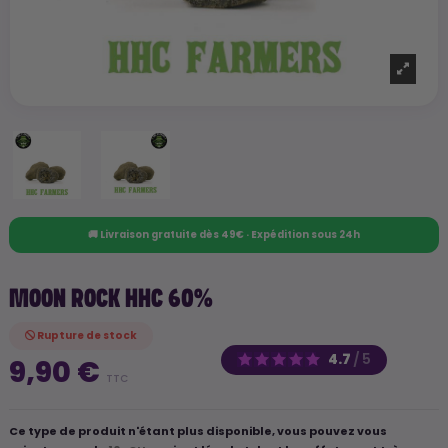
🚚 Livraison gratuite dès 49€ · Expédition sous 24h
MOON ROCK HHC 60%
Rupture de stock
4.7
/
5
9,90 €
TTC
Ce type de produit n'étant plus disponible, vous pouvez vous