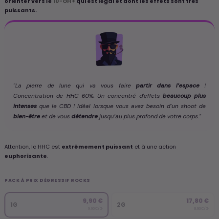
orienter vers le
10-OH+
qui est légal et dont les effets sont très
puissants.
"La pierre de lune qui va vous faire
partir dans l’espace
!
Concentration de HHC 60%. Un concentré d'effets
beaucoup plus
intenses
que le CBD ! Idéal lorsque vous avez besoin d’un shoot de
bien-être
et de vous
détendre
jusqu’au plus profond de votre corps."
Attention, le HHC est
extrêmement puissant
et à une action
euphorisante
.
PACK À PRIX DÉGRESSIF ROCKS
9,90 €
17,80 €
1G
2G
9.90€/G
8.90€/G