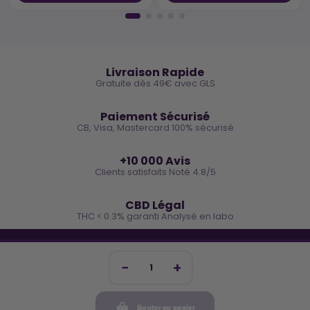
🚚
Livraison Rapide
Gratuite dès 49€ avec GLS
🔒
Paiement Sécurisé
CB, Visa, Mastercard 100% sécurisé
⭐
+10 000 Avis
Clients satisfaits Noté 4.8/5
🌿
CBD Légal
THC < 0.3% garanti Analysé en labo
🐓 REJOINS LA TEAM COCO
Inscris-toi et reçois -10€ sur ta prochaine commande
Ajouter au panier