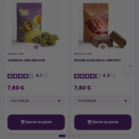
FLEURS CBD
RÉSINES CBN
AMNESIA CBD INDOOR
RESINE CARAMELO CBN 20%
4.1
/
5
4.3
/
5
7,60 €
7,60 €


Ajouter au panier
Ajouter au panier