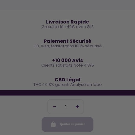
🚚
Livraison Rapide
Gratuite dès 49€ avec GLS
🔒
Paiement Sécurisé
CB, Visa, Mastercard 100% sécurisé
⭐
+10 000 Avis
Clients satisfaits Noté 4.8/5
🌿
CBD Légal
THC < 0.3% garanti Analysé en labo
🐓 REJOINS LA TEAM COCO
Inscris-toi et reçois -10€ sur ta prochaine commande
Ajouter au panier
Mon compte