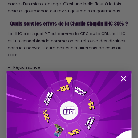
cadre d'un micro-dosage. C'est une belle fleur à la fois
belle et gourmande qui ravira gourmets et gourmands.
Quels sont les effets de la Charlie Chaplin HHC 30% ?
Le HHC c'est quoi ? Tout comme le CBG ou le CBN, le HHC
est un cannabinoïde comme on en retrouve des dizaines
dans le chanvre. Il offre des effets différents de ceux du
CBD:
Réjouissance
Manifestation d'une gaieté soudaine
Calme
Meilleure inventivité
Délassement musculaire
Certains trouvent la Charlie Chaplin 30% idéale dans
l'accompagnement de leurs désagréments comme:
Crispation