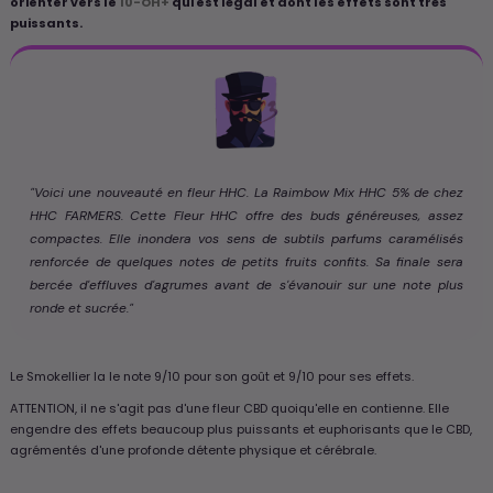
orienter vers le
10-OH+
qui est légal et dont les effets sont très
puissants.
"Voici une nouveauté en fleur HHC. La Raimbow Mix HHC 5% de chez
HHC FARMERS. Cette Fleur HHC offre des buds généreuses, assez
compactes. Elle inondera vos sens de subtils parfums caramélisés
renforcée de quelques notes de petits fruits confits. Sa finale sera
bercée d'effluves d'agrumes avant de s'évanouir sur une note plus
ronde et sucrée."
Le Smokellier la le note 9/10 pour son goût et 9/10 pour ses effets.
ATTENTION, il ne s'agit pas d'une fleur CBD quoiqu'elle en contienne. Elle
engendre des effets beaucoup plus puissants et euphorisants que le CBD,
agrémentés d'une profonde détente physique et cérébrale.