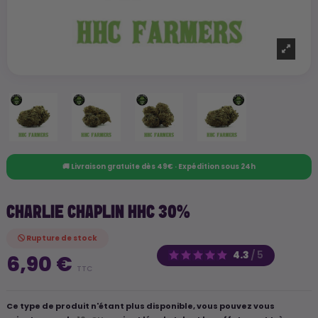
🚚 Livraison gratuite dès 49€ · Expédition sous 24h
CHARLIE CHAPLIN HHC 30%
Rupture de stock
4.3
/
5
6,90 €
TTC
Ce type de produit n'étant plus disponible, vous pouvez vous