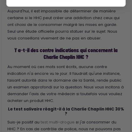
dépendance ?
Aujourd'hui, il est impossible de déterminer de manière
certaine si le HHC peut créer une addiction chez ceux qui
ont choisi de le consommer malgré les mises en garde.
Seul une étude officielle pourra statuer sur le sujet. Nous
vous conseillons vivement de ne pas en abuser.
Y a-t-il des contre indications qui concernent la
Charlie Chaplin HHC ?
Au moment où ces mots sont écrits, aucune contre
indication n'a encore vu le jour. Il faudrait qu'une instance,
faisant autorité dans le domaine de la Santé, rende public
un examen approfondi sur la question. Nous vous incitons à
demander l'avis de votre médecin si toutefois vous vouliez
acheter un produit HHC.
Le test salivaire réagit-il à la Charlie Chaplin HHC 30%
?
Suis-je positif au
test multi-drogue
si j'ai consommer du
HHC ? En cas de contrôle de police, nous ne pouvons pas