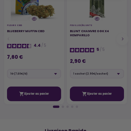
FLEURS CBD
FEUILLES/BLUNTS
BLUEBERRY MUFFIN CBD
BLUNT CHANVRE OGK X4
HEMPARILLO
4.4
/
5
5
/
5
7,60 €
2,90 €


Ajouter au panier
Ajouter au panier
🚚
Livraison Rapide