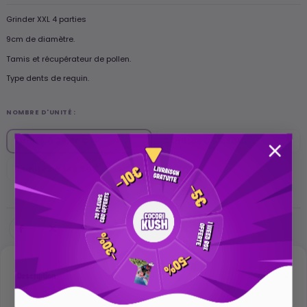
Grinder XXL 4 parties
9cm de diamètre.
Tamis et récupérateur de pollen.
Type dents de requin.
NOMBRE D'UNITÉ :
1 unité à 29.90€
2 unités à 59.80€
5 unités à 149.50€
Description