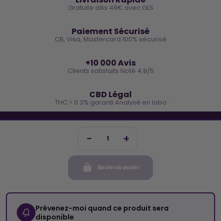
Gratuite dès 49€ avec GLS
🔒
Paiement Sécurisé
CB, Visa, Mastercard 100% sécurisé
⭐
+10 000 Avis
Clients satisfaits Noté 4.8/5
🌿
CBD Légal
THC < 0.3% garanti Analysé en labo
🐓 REJOINS LA TEAM COCO
Inscris-toi et reçois -10€ sur ta prochaine commande
Ajouter au panier
Mon compte
Cocorikush
Prévenez-moi quand ce produit sera
disponible
Top Catégories