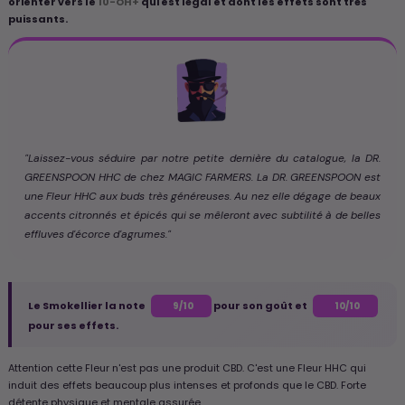
orienter vers le
10-OH+
qui est légal et dont les effets sont très
puissants.
"Laissez-vous séduire par notre petite dernière du catalogue, la DR.
GREENSPOON HHC de chez MAGIC FARMERS. La DR. GREENSPOON est
une Fleur HHC aux buds très généreuses. Au nez elle dégage de beaux
accents citronnés et épicés qui se mêleront avec subtilité à de belles
effluves d'écorce d'agrumes."
Le Smokellier la note
pour son goût et
9/10
10/10
pour ses effets.
Attention cette Fleur n'est pas une produit CBD. C'est une Fleur HHC qui
induit des effets beaucoup plus intenses et profonds que le CBD. Forte
détente physique et mentale assurée.