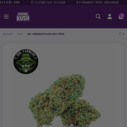
ITE DÈS 49€
💥 LE CBD QUI CLAQUE
🔒 PAIEMENT 100% SÉCURISÉ
0
Accueil
HHC
DR. GREENSPOON HHC 50%