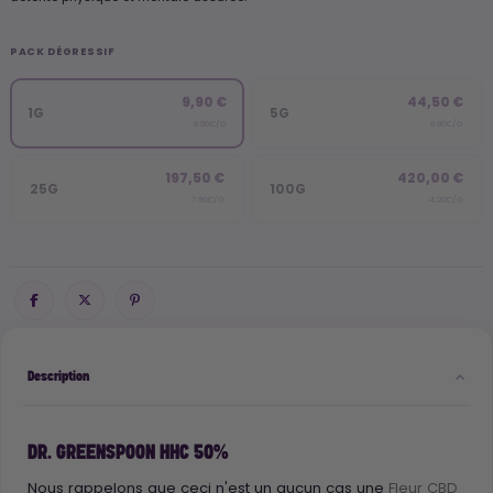
PACK DÉGRESSIF
9,90 €
44,50 €
1G
5G
9.90€/G
8.90€/G
197,50 €
420,00 €
25G
100G
7.90€/G
4.20€/G
Description
DR. GREENSPOON HHC 50%
Nous rappelons que ceci n'est un aucun cas une
Fleur CBD