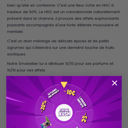
bien qu'elle en contienne. C'est une fleur riche en HHC à
hauteur de 50%. Le HHC est un cannabinoïde naturellement
présent dans le chanvre, il procure des effets euphorisants
puissants accompagnés d'une forte détente musculaire et
mentale.
C'est un divin mélange de délicats épices et de petits
agrumes qui s'éteindra sur une dernière touche de fruits
exotiques.
Notre Smokellier lui a attribuer 10/10 pour ses parfums et
10/10 pour ses effets.
Quels sont les effets de la Dr. Greenspoon HHC 50% ?
Nous avons établi une liste des effets qui la caractérisent:
euphorie
décontraction des muscles
sensation de bien-être
joie