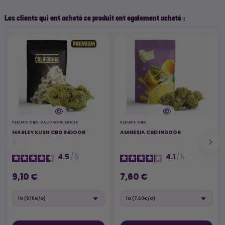
Les clients qui ont acheté ce produit ont également acheté :
FLEURS CBD CALIFORNIENNES
FLEURS CBD
MARLEY KUSH CBD INDOOR
AMNESIA CBD INDOOR
4.5
/
5
4.1
/
5
9,10 €
7,60 €