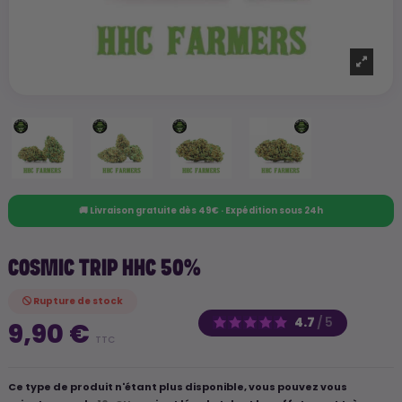
🚚 Livraison gratuite dès 49€ · Expédition sous 24h
COSMIC TRIP HHC 50%
Rupture de stock
4.7
/
5
9,90 €
TTC
Ce type de produit n'étant plus disponible, vous pouvez vous