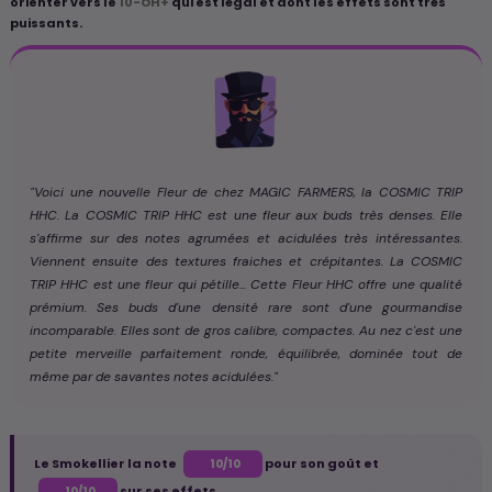
orienter vers le
10-OH+
qui est légal et dont les effets sont très
puissants.
"Voici une nouvelle Fleur de chez MAGIC FARMERS, la COSMIC TRIP
HHC. La COSMIC TRIP HHC est une fleur aux buds très denses. Elle
s'affirme sur des notes agrumées et acidulées très intéressantes.
Viennent ensuite des textures fraiches et crépitantes. La COSMIC
TRIP HHC est une fleur qui pétille... Cette Fleur HHC offre une qualité
prémium. Ses buds d'une densité rare sont d'une gourmandise
incomparable. Elles sont de gros calibre, compactes. Au nez c'est une
petite merveille parfaitement ronde, équilibrée, dominée tout de
même par de savantes notes acidulées."
Le Smokellier la note
pour son goût et
10/10
sur ses effets.
10/10