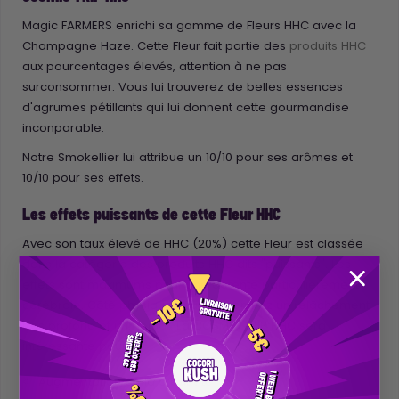
Magic FARMERS enrichi sa gamme de Fleurs HHC avec la
Champagne Haze. Cette Fleur fait partie des
produits HHC
aux pourcentages élevés, attention à ne pas
surconsommer. Vous lui trouverez de belles essences
d'agrumes pétillants qui lui donnent cette gourmandise
inconparable.
Notre Smokellier lui attribue un 10/10 pour ses arômes et
10/10 pour ses effets.
Les effets puissants de cette Fleur HHC
Avec son taux élevé de HHC (20%) cette Fleur est classée
dans la catégorie des produits HHC dits "puissants". Les
effets sont maximums pour une détente particulièrement
cérébrale. Côté physique vous ressentirez un relâchement
très profond et immédiat. La COSMIC TRIP HHC sera
intéressante pour:
Augmentation de la créativité