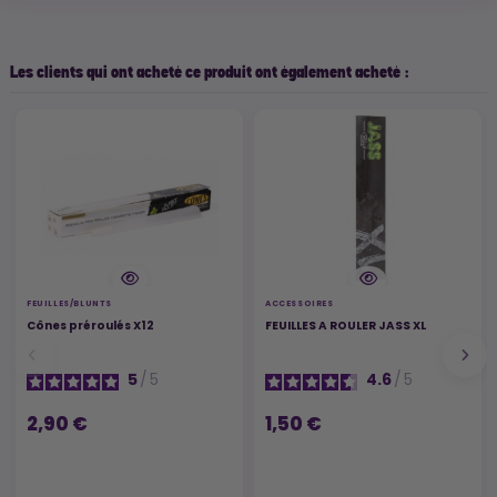
Les clients qui ont acheté ce produit ont également acheté :
FEUILLES/BLUNTS
ACCESSOIRES
Cônes préroulés X12
FEUILLES A ROULER JASS XL
5
/
5
4.6
/
5
2,90 €
1,50 €