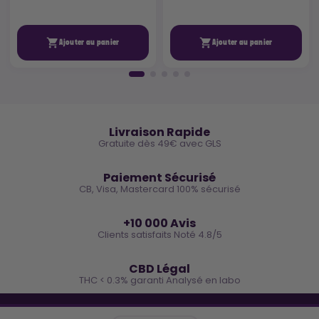


Ajouter au panier
Ajouter au panier
🚚
Livraison Rapide
Gratuite dès 49€ avec GLS
🔒
Paiement Sécurisé
CB, Visa, Mastercard 100% sécurisé
⭐
+10 000 Avis
Clients satisfaits Noté 4.8/5
🌿
CBD Légal
THC < 0.3% garanti Analysé en labo