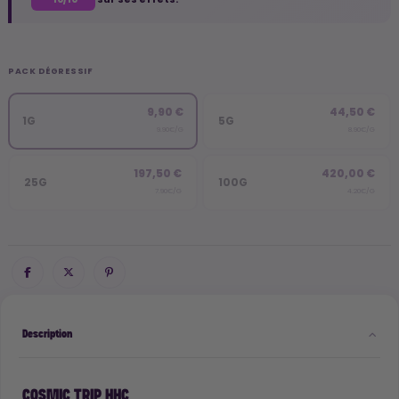
PACK DÉGRESSIF
9,90 €
44,50 €
1G
5G
9.90€/G
8.90€/G
197,50 €
420,00 €
25G
100G
7.90€/G
4.20€/G
Description
COSMIC TRIP HHC