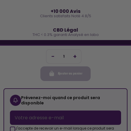
⭐
+10 000 Avis
Clients satisfaits Noté 4.8/5
🌿
CBD Légal
THC < 0.3% garanti Analysé en labo
🐓 REJOINS LA TEAM COCO
Inscris-toi et reçois -10€ sur ta prochaine commande
Ajouter au panier
Mon compte
Cocorikush
Prévenez-moi quand ce produit sera
disponible
Top Catégories
Nous Suivre
J'accepte de recevoir un e-mail lorsque ce produit sera