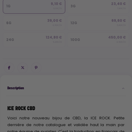
9,10 €
23,40 €
1G
3G
9,10€/G
7,80€/G
39,00 €
69,60 €
6G
12G
6,50€/G
5,80€/G
124,80 €
450,00 €
24G
100G
5,20€/G
4,50€/G
Description
ICE ROCK CBD
Voici notre nouveau bijou de CBD, la ICE ROCK. Petite
dernière de notre catalogue et validée haut la main par
notre équipe de puristes. C'est la traduction en Français de