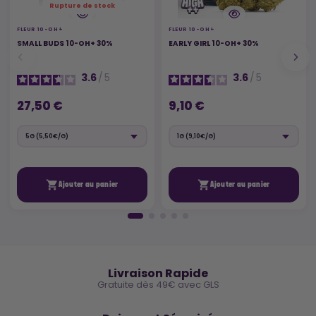
Rupture de stock
FLEUR 10-OH+
FLEUR 10-OH+
SMALL BUDS 10-OH+ 30%
EARLY GIRL 10-OH+ 30%
3.6
/
5
3.6
/
5
27,50 €
9,10 €


Ajouter au panier
Ajouter au panier
🚚
Livraison Rapide
Gratuite dès 49€ avec GLS
🔒