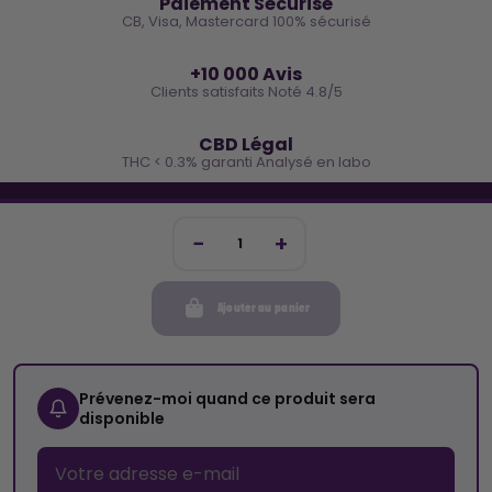
Paiement Sécurisé
CB, Visa, Mastercard 100% sécurisé
⭐
+10 000 Avis
Clients satisfaits Noté 4.8/5
🌿
CBD Légal
THC < 0.3% garanti Analysé en labo
🐓 REJOINS LA TEAM COCO
Inscris-toi et reçois -10€ sur ta prochaine commande
Ajouter au panier
Mon compte
Cocorikush
Prévenez-moi quand ce produit sera
disponible
Top Catégories
Nous Suivre