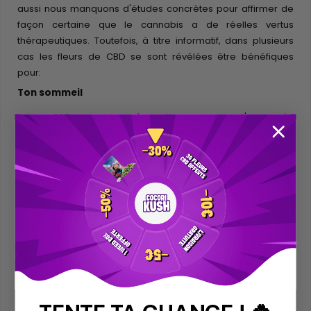
aussi nous manquons d'études concrètes pour affirmer de
façon certaine que le cannabis a de réelles vertus
thérapeutiques. Toutefois, à titre informatif, dans plusieurs
cas les fleurs de CBD se sont révélées être bénéfiques
pour:
Ton sommeil
Le CBD semble très efficace pour t'aider à
l’endormissement
, sans effets secondaires. Le
Cannabidiol ne provoquerai pas directement le
sommeil comme le ferait un somnifère mais offrirait un
terrain propice à celui-ci. En effet grâce au différents
récepteurs cannabinoïdes présents dans notre corps,
l'action du CBD est quasiment immédiate. C'est une
bonne façon de se préparer au sommeil.
Ton humeur
Des études sont en cours pour étudier les actions
bénéfiques du CBD sur des personnes souffrant de