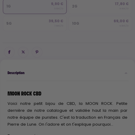
9,90 €
17,80 €
1G
2G
9.90€/G
8.90€/G
39,50 €
69,00 €
5G
10G
7.90€/G
6.90€/G
Description
MOON ROCK CBD
Voici notre petit bijou de CBD, la MOON ROCK. Petite
dernière de notre catalogue et validée haut la main par
notre équipe de puristes. C'est la traduction en Français de
Pierre de Lune. On l'adore et on t'explique pourquoi...