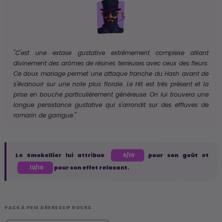
"C'est une extase gustative extrêmement complexe alliant
divinement des arômes de résines terreuses avec ceux des fleurs.
Ce doux mariage permet une attaque franche du Hash avant de
s'évanouir sur une note plus florale. Le Hit est très présent et la
prise en bouche particulièrement généreuse. On lui trouvera une
longue persistance gustative qui s'arrondit sur des effluves de
romarin de garrigue."
Le Smokellier lui attribue
pour son goût et
9/10
pour son effet relaxant.
10/10
PACK À PRIX DÉGRESSIF ROCKS