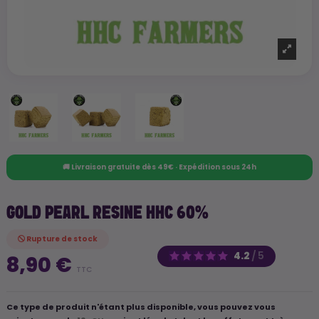
🚚 Livraison gratuite dès 49€ · Expédition sous 24h
GOLD PEARL RESINE HHC 60%
Rupture de stock
4.2
/
5
8,90 €
TTC
Ce type de produit n'étant plus disponible, vous pouvez vous