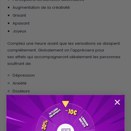
Augmentation de la créativité
Grisant
Apaisant
Joyeux
Comptez une heure avant que les sensations se dissipent
complètement. Globalement on l'appréciera pour
ses effets qui accompagneront idéalement les personnes
souffrant de:
Dépression
Anxiété
Douleurs
Problèmes de sommeil
Angoisses
etc...
QU'EST CE QUE LE HHC