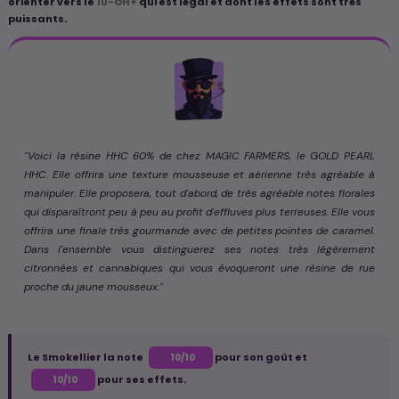
orienter vers le
10-OH+
qui est légal et dont les effets sont très
puissants.
"Voici la résine HHC 60% de chez MAGIC FARMERS, le GOLD PEARL
HHC. Elle offrira une texture mousseuse et aérienne très agréable à
manipuler. Elle proposera, tout d'abord, de très agréable notes florales
qui disparaîtront peu à peu au profit d'effluves plus terreuses. Elle vous
offrira une finale très gourmande avec de petites pointes de caramel.
Dans l'ensemble vous distinguerez ses notes très légèrement
citronnées et cannabiques qui vous évoqueront une résine de rue
proche du jaune mousseux."
Le Smokellier la note
pour son goût et
10/10
pour ses effets.
10/10