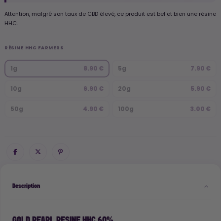
Attention, malgré son taux de CBD élevé, ce produit est bel et bien une résine
HHC.
RÉSINE HHC FARMERS
1g
8.90 €
5g
7.90 €
10g
6.90 €
20g
5.90 €
50g
4.90 €
100g
3.00 €
Description
GOLD PEARL RESINE HHC 60%