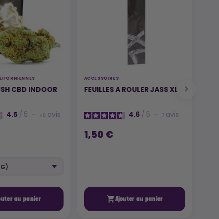
LIFORNIENNES
ACCESSOIRES
FEUI
USH CBD INDOOR
FEUILLES A ROULER JASS XL
Côn
4.5
/
5
-
avis
4.6
/
5
-
avis
48
7
1,50 €
2,

outer au panier
Ajouter au panier