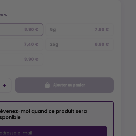
 20%
8.90 €
7.90 €
5g
7,40 €
6.90 €
25g
3.90 €
Ajouter au panier
révenez-moi quand ce produit sera
isponible