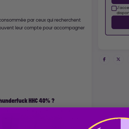
J'acce
dispon
 consommée par ceux qui recherchent
 trouvent leur compte pour accompagner
 Thunderfuck HHC 40% ?
HHC 40% car ils y voient un substitut
res l'adorent pour s'offrir un moment
 un moyen d'évacuer la pression et de