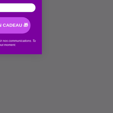
 CADEAU 🎁
voir nos communications. Tu
tout moment.