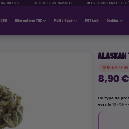
TISFAITS
🌿 THC < 0.3% GARANTI
🚚 LIVRAISON GRATUITE DÈS 4
CBN
Alternatives THC
Puff / Vape
PRT Lab
Cookies
ALASKAN
Rupture de
8,90 
Ce type de prod
vers le
10-OH+