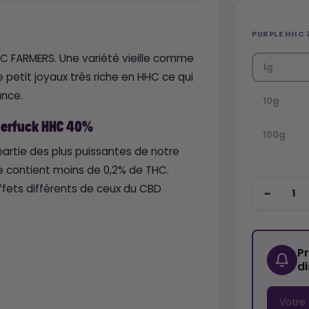
PURPLE HHC
C FARMERS. Une variété vieille comme
1g
etit joyaux très riche en HHC ce qui
ance.
10g
derfuck HHC 40%
100g
partie des plus puissantes de notre
le contient moins de 0,2% de THC.
fets différents de ceux du CBD
P
d