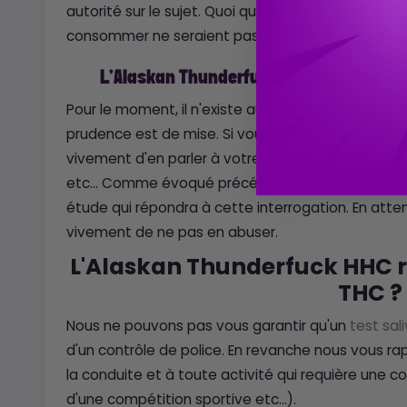
autorité sur le sujet. Quoi qu'il en soit, il semblera
consommer ne seraient pas en proie à une accout
L'Alaskan Thunderfuck HHC 40% fait-elle
Pour le moment, il n'existe aucune contre indicati
prudence est de mise. Si vous voulez en conso
vivement d'en parler à votre médecin si vous ave
etc... Comme évoqué précédemment, là encore n
étude qui répondra à cette interrogation. En a
vivement de ne pas en abuser.
L'Alaskan Thunderfuck HHC re
THC ?
Nous ne pouvons pas vous garantir qu'un
test sali
d'un contrôle de police. En revanche nous vous r
la conduite et à toute activité qui requière une con
d'une compétition sportive etc...).