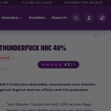
9€
💥 LE CBD QUI CLAQUE
🔒 PAIEMENT 100% SÉCURISÉ
Accessoires
Promotions
Espace Pros
0
 THUNDERFUCK HHC 40%
 stock
4.3
/
5
€
TTC
uit n'étant plus disponible, vous pouvez vous orienter
qui est légal et dont les effets sont très puissants.
"Voici l'Alaskan Thunderfuck HHC 40% de chez Magic
Farmers qui vient étoffer encore un peu plus notre