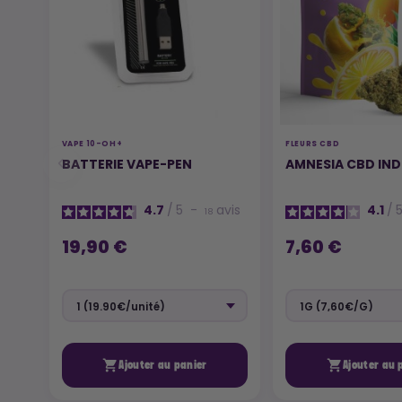
VAPE 10-OH+
FLEURS CBD
BATTERIE VAPE-PEN
AMNESIA CBD IN
4.7
/
5
-
avis
4.1
/
18
19,90 €
7,60 €


Ajouter au panier
Ajouter au 