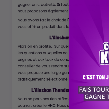
gagner en créativité. Si toutefois vous vouliez vou
nous proposons également des au taux de HHC m
Nous avons fait le choix de l'Alaskan Thunderfuc
vous offrir un produit dont le rapport qualité/prix 
L'Alaskan Thunderfuck HHC 
Alors on en profite… Sur quels critères s'appuyer 
les questions auxquelles nous sommes confrontés. 
origines et aux taux de concentration de certain
conseiller de vous rendre sur des sites internet cer
vous propose une large gamme de produits HHC 
drastiquement sélectionné pour vous.
L'Alaskan Thunderfuck HHC 40% crée
Nous ne pouvons rien affirmer avec certitude sur
pourrait créer le HHC. Nous sommes dans l'attente