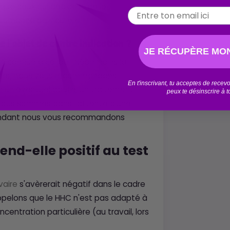
it que ceux qui décident de le
Email
umance particulière.
 l'objet de contre indication ?
JE RÉCUPÈRE MON
on connue à ce jour. Néanmoins la
mmer, nous vous recommandons
En t'inscrivant, tu acceptes de rece
z un éventuel doute, un traitement
peux te désinscrire à 
ous sommes dans l'attente d'une
ttendant nous vous recommandons
nd-elle positif au test
vaire
s'avèrerait négatif dans le cadre
appelons que le HHC n'est pas adapté à
centration particulière (au travail, lors