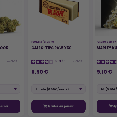
FEUILLES/BLUNTS
FLEURS CBD CA
DOOR
CALES-TIPS RAW X50
MARLEY K
5
-
avis
3.9
/
5
-
avis
35
21
0,50 €
9,10 €


panier
Ajouter au panier
Aj