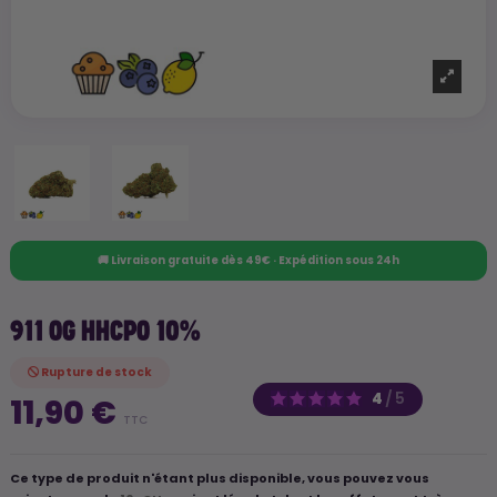
🚚 Livraison gratuite dès 49€ · Expédition sous 24h
911 OG HHCPO 10%
Rupture de stock
4
/
5
11,90 €
TTC
Ce type de produit n'étant plus disponible, vous pouvez vous