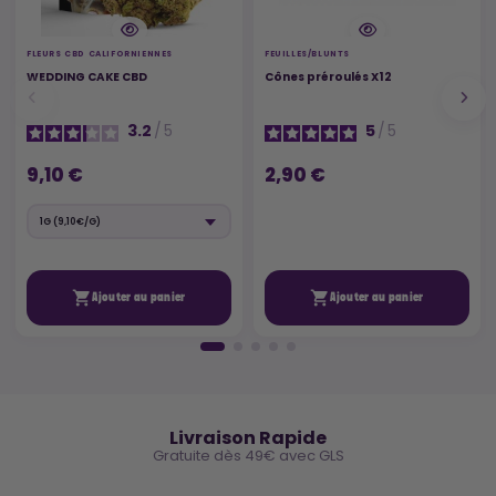
FLEURS CBD CALIFORNIENNES
FEUILLES/BLUNTS
WEDDING CAKE CBD
Cônes préroulés X12
3.2
/
5
5
/
5
9,10 €
2,90 €


Ajouter au panier
Ajouter au panier
🚚
Livraison Rapide
Gratuite dès 49€ avec GLS
🔒