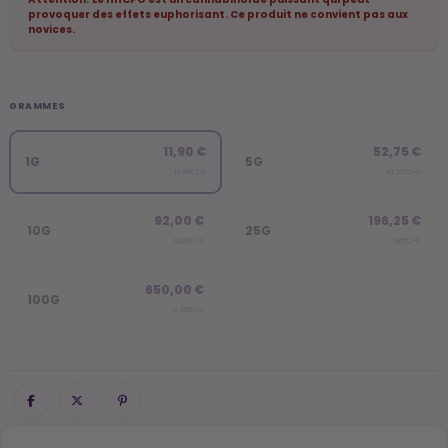
provoquer des effets euphorisant. Ce produit ne convient pas aux
novices.
GRAMMES
11,90 €
52,75 €
1G
5G
11,90€/G
10,55€/G
92,00 €
196,25 €
10G
25G
9,20€/G
7,85€/G
650,00 €
100G
6,50€/G