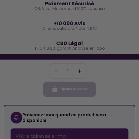
Paiement Sécurisé
CB, Visa, Mastercard 100% sécurisé
⭐
+10 000 Avis
Clients satisfaits Noté 4.8/5
🌿
CBD Légal
THC < 0.3% garanti Analysé en labo
🐓 REJOINS LA TEAM COCO
Inscris-toi et reçois -10€ sur ta prochaine commande
Ajouter au panier
Mon compte
Cocorikush
Prévenez-moi quand ce produit sera
disponible
Top Catégories
Nous Suivre