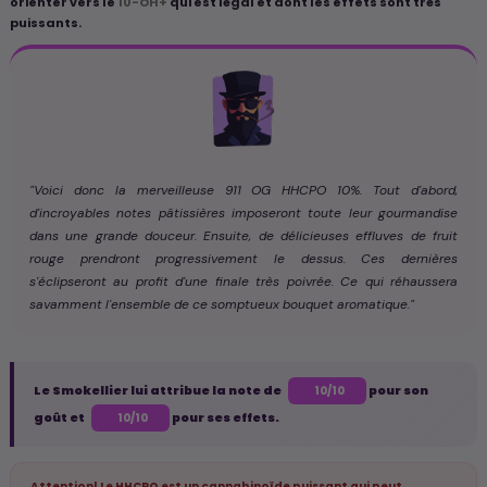
orienter vers le
10-OH+
qui est légal et dont les effets sont très
puissants.
"Voici donc la merveilleuse 911 OG HHCPO 10%. Tout d'abord,
d'incroyables notes pâtissières imposeront toute leur gourmandise
dans une grande douceur. Ensuite, de délicieuses effluves de fruit
rouge prendront progressivement le dessus. Ces dernières
s'éclipseront au profit d'une finale très poivrée. Ce qui réhaussera
savamment l'ensemble de ce somptueux bouquet aromatique."
Le Smokellier lui attribue la note de
pour son
10/10
goût et
pour ses effets.
10/10
Attention! Le HHCPO est un cannabinoïde puissant qui peut