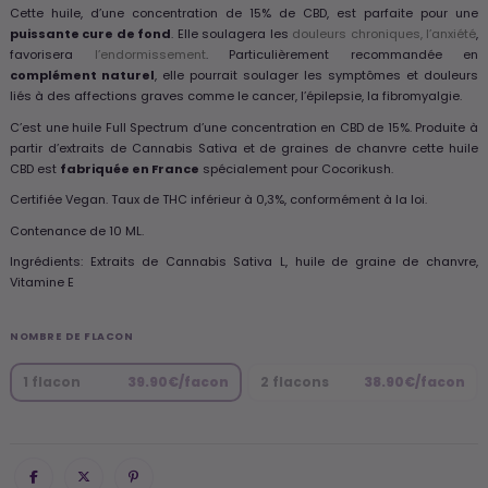
Cette huile, d’une concentration de 15% de CBD, est parfaite pour une
puissante cure de fond
. Elle soulagera les
douleurs chroniques,
l’anxiété
,
favorisera
l’endormissement
. Particulièrement recommandée en
complément naturel
, elle pourrait soulager les symptômes et douleurs
liés à des affections graves comme le cancer, l’épilepsie, la fibromyalgie.
C’est une huile Full Spectrum d’une concentration en CBD de 15%. Produite à
partir d’extraits de Cannabis Sativa et de graines de chanvre cette huile
CBD est
fabriquée en France
spécialement pour Cocorikush.
Certifiée Vegan. Taux de THC inférieur à 0,3%, conformément à la loi.
Contenance de 10 ML.
Ingrédients: Extraits de Cannabis Sativa L, huile de graine de chanvre,
Vitamine E
NOMBRE DE FLACON
1 flacon
39.90€/facon
2 flacons
38.90€/facon