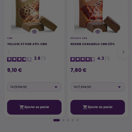
CBN
RÉSINES CBN
YELLOW STONE 40% CBN
RESINE CARAMELO CBN 20%
3.8
/
5
4.3
/
5
9,10 €
7,60 €


Ajouter au panier
Ajouter au panier