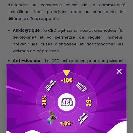
d’attendre un consensus officiel de la communauté
scientifique. Nous prendrons donc au conditionnel les
différents effets rapportés :
Anxiolytique
: le CBD agît sur un neurotransmetteur (la
Sérotonine) et va permettre de réguler l’humeur,
prévenir les crises d’angoisse et accompagner les
victimes de dépression.
Anti-douleur
: Le CBD est reconnu pour son puissant
pouvoir apaisant. Il est un excellent allié pour les
personnes en proie à des douleurs chroniques comme
celles générées par l’arthrose, l’arthrite, la
fibromyalgie
.
Antioxydant
: Excellent pour ralentir le vieillissement
de la peau mais aussi dans le traitement de maladies
comme le psoriasis et les démangeaisons.
Anti-inflammatoire
: Le CBD permet aussi de calmer
différentes inflammations. Il est donc conseillé dans les
cas d’inflammations musculaires (notamment pour