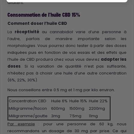
allaitent.
Consommation de l'huile CBD 15%
Comment doser l’huile CBD
La
réceptivité
au cannabidiol varie d’une personne à
l’autre, parfois de manière importante selon les
morphologies. Vous pourrez donc tester à partir des doses
indiquées puis en fonction de vos essais et des effets que
l’huile de CBD produira chez vous vous devrez
adapter les
doses
. Si la variation de quantité n’est pas suffisante,
n’hésitez pas à choisir une huile d’une autre concentration
(6%, 22%, 30%).
Nous conseillons entre 0.5 mg et 1 mg par kilo environ.
Concentration CBD
Huile 6%
Huile 15%
Huile 22%
Milligramme/flacon
600mg
1500mg
2200mg
Milligramme/goutte
3mg
7.5mg
11mg
Par exemple
: pour une personne de 60 kg, nous
recommandons un dosage de 30 mg par prise. Ce qui