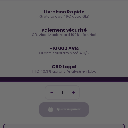
🚚
Livraison Rapide
Gratuite dès 49€ avec GLS
🔒
Paiement Sécurisé
CB, Visa, Mastercard 100% sécurisé
⭐
+10 000 Avis
Clients satisfaits Noté 4.8/5
🌿
CBD Légal
THC < 0.3% garanti Analysé en labo
🐓 REJOINS LA TEAM COCO
Inscris-toi et reçois -10€ sur ta prochaine commande
Ajouter au panier
Mon compte
Cocorikush