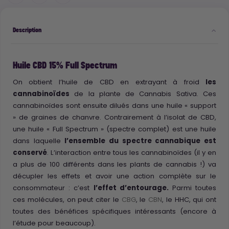
Description
Huile CBD 15% Full Spectrum
On obtient l’huile de CBD en extrayant à froid
les
cannabinoïdes
de la plante de Cannabis Sativa. Ces
cannabinoïdes sont ensuite dilués dans une huile « support
» de graines de chanvre. Contrairement à l’isolat de CBD,
une huile « Full Spectrum » (spectre complet) est une huile
dans laquelle
l’ensemble du spectre cannabique est
conservé
. L’interaction entre tous les cannabinoïdes (il y en
a plus de 100 différents dans les plants de cannabis !) va
décupler les effets et avoir une action complète sur le
consommateur : c’est
l’effet d’entourage.
Parmi toutes
ces molécules, on peut citer le
CBG
, le
CBN
, le HHC, qui ont
toutes des bénéfices spécifiques intéressants (encore à
l’étude pour beaucoup).