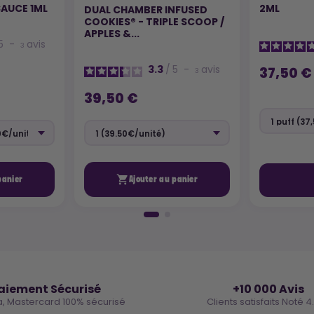
AUCE 1ML
2ML
DUAL CHAMBER INFUSED
COOKIES® - TRIPLE SCOOP /
APPLES &...
5
-
avis
3
3.3
/
5
-
avis
37,50 €
3
39,50 €

panier
Ajouter au panier
🔒
⭐
aiement Sécurisé
+10 000 Avis
a, Mastercard 100% sécurisé
Clients satisfaits Noté 4