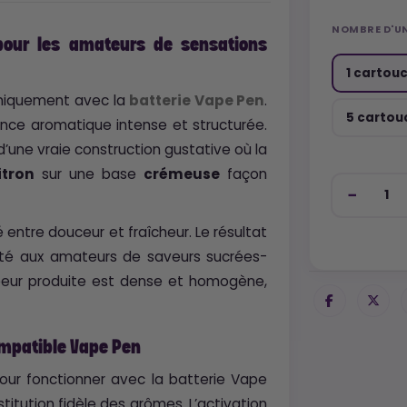
NOMBRE D'U
pour les amateurs de sensations
1 cartou
niquement avec la
batterie Vape Pen
.
5 cartou
ence aromatique intense et structurée.
 d’une vraie construction gustative où la
itron
sur une base
crémeuse
façon
ntre douceur et fraîcheur. Le résultat
té aux amateurs de saveurs sucrées-
apeur produite est dense et homogène,
ompatible Vape Pen
ur fonctionner avec la batterie Vape
itution fidèle des arômes. L’activation