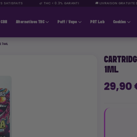
SATISFAITS
🌿 THC < 0.3% GARANTI
🚚 LIVRAISON GRATUITE DÈ
CBN
Alternatives THC
Puff / Vape
PRT Lab
Cookies
 1ML
CARTRIDG
1ML
29,90