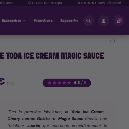
S 49€
💥 LE CBD QUI CLAQUE
🔒 PAIEMENT 100% SÉCURISÉ
Accessoires
Promotions
Espace Pros
0
E YODA ICE CREAM MAGIC SAUCE
 €
4.3
/
5
TTC
"Dès la première inhalation, la
Yoda Ice Cream
:
Cherry Lemon Gelato
de
Magic Sauce
dévoile une
fraîcheur
sucrée
qui accroche immédiatement le