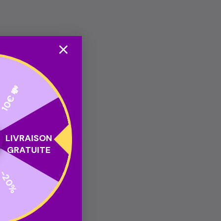
10€ 💸
LIVRAISON
GRATUITE
-20%