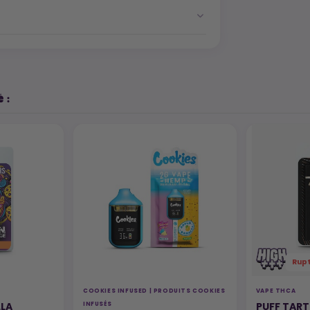
 :
Rup
COOKIES INFUSED | PRODUITS COOKIES
VAPE THCA
LLA
PUFF TART
INFUSÉS