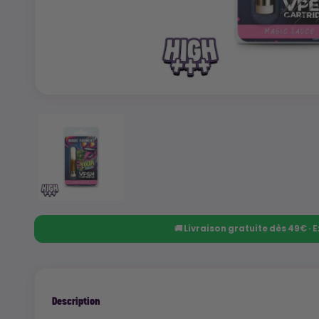
🚚 Livraison gratuite dès 49€ ·
Description