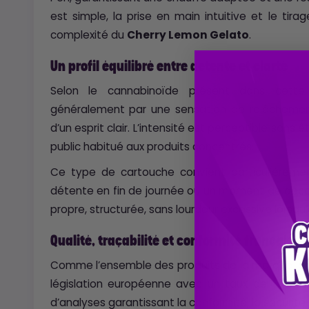
est simple, la prise en main intuitive et le tira
complexité du
Cherry Lemon Gelato
.
Un profil équilibré entre détente et clarté
Selon le cannabinoïde présent dans cette
généralement par une sensation de relâcheme
d’un esprit clair. L’intensité est perceptible sans
public habitué aux produits concentrés.
Ce type de cartouche convient particulièreme
détente en fin de journée ou un moment de décom
propre, structurée, sans lourdeur excessive lors
Qualité, traçabilité et conformité française
Comme l’ensemble des produits de la marque, ce
législation européenne avec un taux de THC infé
d’analyses garantissant la conformité, la sécurité