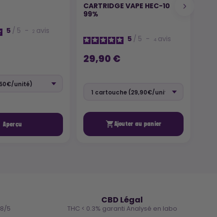
CARTRIDGE VAPE HEC-10
VAP
99%
5
/
5
-
avis
2
5
/
5
-
avis
4
29
29,90 €

Ajouter au panier
Aperçu
🌿
CBD Légal
.8/5
THC < 0.3% garanti Analysé en labo