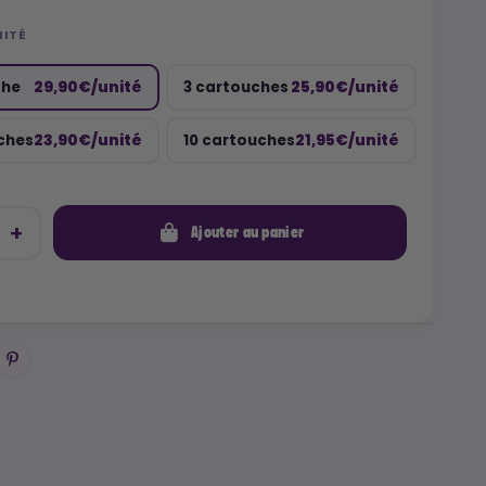
NITÉ
29,90€/unité
25,90€/unité
che
3 cartouches
23,90€/unité
21,95€/unité
ches
10 cartouches
Ajouter au panier