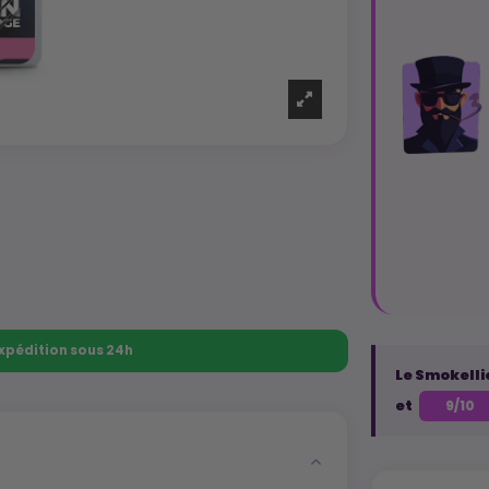
 Expédition sous 24h
Le Smokelli
et
9/10