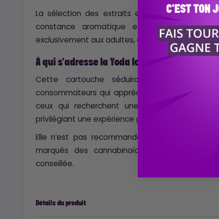
La sélection des extraits et des terpènes est 
constance aromatique et une pureté optimal
exclusivement aux adultes, à consommer de mani
À qui s’adresse la Yoda Ice Cream ?
Cette cartouche séduira les amateurs de 
consommateurs qui apprécient les sensations net
ceux qui recherchent une alternative pratiqu
privilégiant une expérience gustative travaillée.
Elle n’est pas recommandée aux débutants ou
marqués des cannabinoïdes concentrés. Une 
conseillée.
Détails du produit