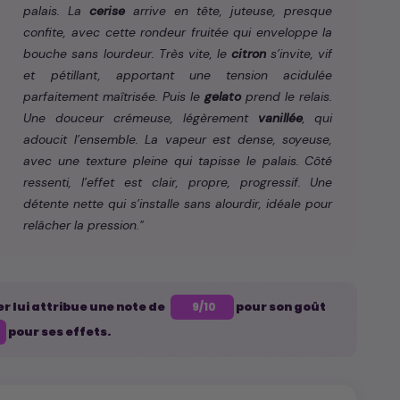
palais. La
cerise
arrive en tête, juteuse, presque
confite, avec cette rondeur fruitée qui enveloppe la
bouche sans lourdeur. Très vite, le
citron
s’invite, vif
et pétillant, apportant une tension acidulée
parfaitement maîtrisée. Puis le
gelato
prend le relais.
Une douceur crémeuse, légèrement
vanillée
, qui
adoucit l’ensemble. La vapeur est dense, soyeuse,
avec une texture pleine qui tapisse le palais. Côté
ressenti, l’effet est clair, propre, progressif. Une
détente nette qui s’installe sans alourdir, idéale pour
relâcher la pression."
er lui attribue une note de
pour son goût
9/10
pour ses effets.