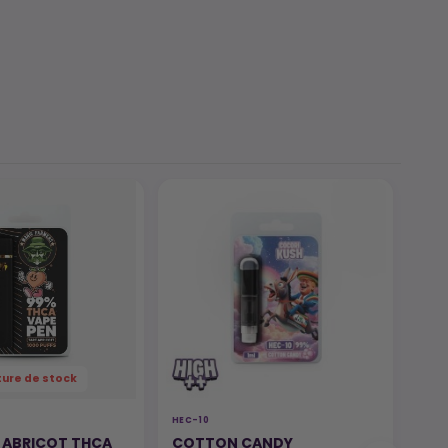
ture de stock
HEC-10
HEC-
 ABRICOT THCA
COTTON CANDY
LE