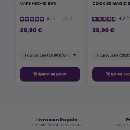
VAPE HEC-10 99%
COOKIES MAGIC S
5
/
5
-
avis
4.7
/
3
29,90 €
29,90 €


Ajouter au panier
Ajouter au 
🚚
Livraison Rapide
P
Gratuite dès 49€ avec GLS
CB, Vis