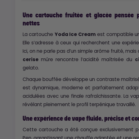
Une cartouche fruitée et glacée pensée 
nettes
La cartouche
Yoda Ice Cream
est compatible u
Elle s’adresse à ceux qui recherchent une expéri
Ici, on ne parle pas d’un simple arôme fruité, mais
cerise
mûre rencontre l’acidité maîtrisée du
c
gelato.
Chaque bouffée développe un contraste maîtrisé e
est dynamique, moderne et parfaitement adap
acidulées avec une finale rafraîchissante. La v
révélant pleinement le profil terpénique travaillé.
Une expérience de vape fluide, précise et c
Cette cartouche a été conçue exclusivement po
Pen, garantissant une chauffe adaptée et une rest