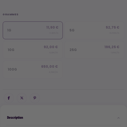
GRAMMES
11,90 €
52,75 €
1G
5G
11,90€/G
10,55€/G
92,00 €
196,25 €
10G
25G
9,20€/G
7,85€/G
650,00 €
100G
6,50€/G
Description