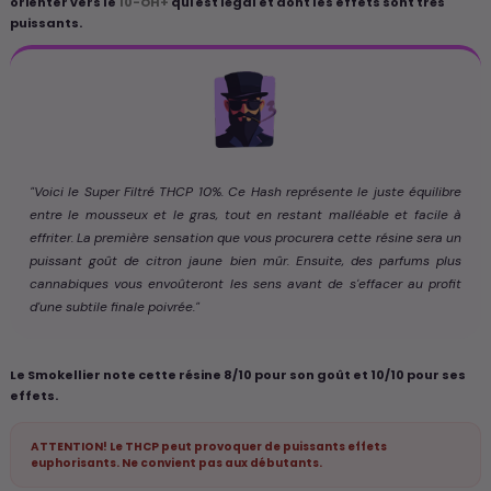
orienter vers le
10-OH+
qui est légal et dont les effets sont très
puissants.
"Voici le Super Filtré THCP 10%. Ce Hash représente le juste équilibre
entre le mousseux et le gras, tout en restant malléable et facile à
effriter. La première sensation que vous procurera cette résine sera un
puissant goût de citron jaune bien mûr. Ensuite, des parfums plus
cannabiques vous envoûteront les sens avant de s'effacer au profit
d'une subtile finale poivrée."
Le Smokellier note cette résine 8/10 pour son goût et 10/10 pour ses
effets.
ATTENTION! Le THCP peut provoquer de puissants effets
euphorisants. Ne convient pas aux débutants.