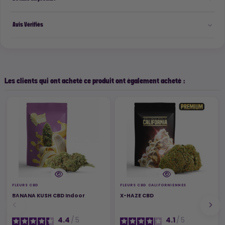
Avis Vérifiés
Les clients qui ont acheté ce produit ont également acheté :
FLEURS CBD
FLEURS CBD CALIFORNIENNES
BANANA KUSH CBD Indoor
X-HAZE CBD
4.4
/
5
4.1
/
5