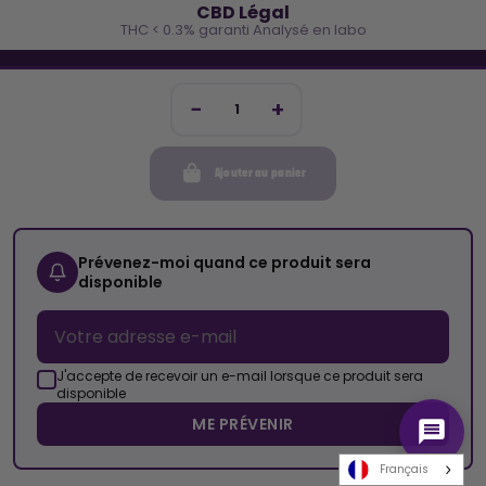
CBD Légal
THC < 0.3% garanti Analysé en labo
🐓 REJOINS LA TEAM COCO
Inscris-toi et reçois -10€ sur ta prochaine commande
Ajouter au panier
Mon compte
Cocorikush
Prévenez-moi quand ce produit sera
disponible
Top Catégories
Nous Suivre
J'accepte de recevoir un e-mail lorsque ce produit sera
disponible
ME PRÉVENIR
© 2026 Cocorikush - Tous droits réservés • Made by
New Keys
Français