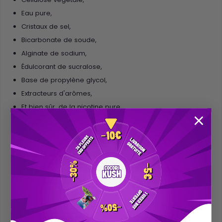
Eau pure,
Cristaux de sel,
Bicarbonate de soude,
Alginate de sodium,
Édulcorant de sucralose,
Base de propylène glycol,
Extracteurs d'arômes,
Et bien sûr, de la nicotine pure.
Comment utiliser le snus ?
Il suffit
d'insérer un sachet sous la lèvre supérieure
,
laissant ainsi la nicotine s'infuser progressivement. Grâce
au contact direct avec les muqueuses de la bouche, la
nicotine produira un
effet plus intense
que via une
cigarette.