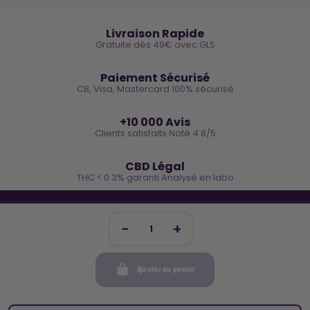
🚚
Livraison Rapide
Gratuite dès 49€ avec GLS
🔒
Paiement Sécurisé
CB, Visa, Mastercard 100% sécurisé
⭐
+10 000 Avis
Clients satisfaits Noté 4.8/5
🌿
CBD Légal
THC < 0.3% garanti Analysé en labo
🐓 REJOINS LA TEAM COCO
Inscris-toi et reçois -10€ sur ta prochaine commande
Ajouter au panier
Mon compte