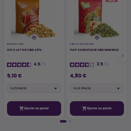
RÉSINES CBD
CBD DISCOUNTER
ICE O LATOR CBD 40%
POP CORN FLEUR CBD MINI BUD
4.5
/
5
3.9
/
5
9,10 €
4,80 €


Ajouter au panier
Ajouter au panier