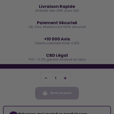
🚚
Livraison Rapide
Gratuite dès 49€ avec GLS
🔒
Paiement Sécurisé
CB, Visa, Mastercard 100% sécurisé
⭐
+10 000 Avis
Clients satisfaits Noté 4.8/5
🌿
CBD Légal
THC < 0.3% garanti Analysé en labo
🐓 REJOINS LA TEAM COCO
Inscris-toi et reçois -10€ sur ta prochaine commande
Ajouter au panier
Mon compte
Cocorikush