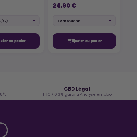
29
24,90 €

outer au panier
Ajouter au panier
🌿
CBD Légal
.8/5
THC < 0.3% garanti Analysé en labo