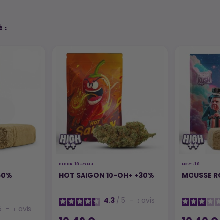
 :
FLEUR 10-OH+
HEC-10
50%
HOT SAIGON 10-OH+ +30%
MOUSSE R
4.3
/
5
-
avis
3
5
-
avis
11