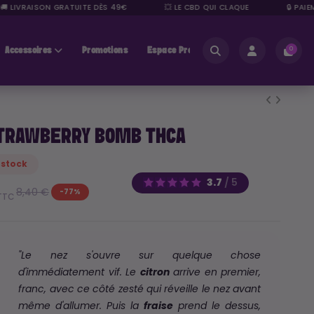
IVRAISON GRATUITE DÈS 49€
💥 LE CBD QUI CLAQUE
🔒 PAIEMENT
Accessoires
Promotions
Espace Pros
0
TRAWBERRY BOMB THCA
 stock
3.7
/
5
8,40 €
-77%
TTC
"Le nez s'ouvre sur quelque chose
d'immédiatement vif. Le
citron
arrive en premier,
franc, avec ce côté zesté qui réveille le nez avant
même d'allumer. Puis la
fraise
prend le dessus,