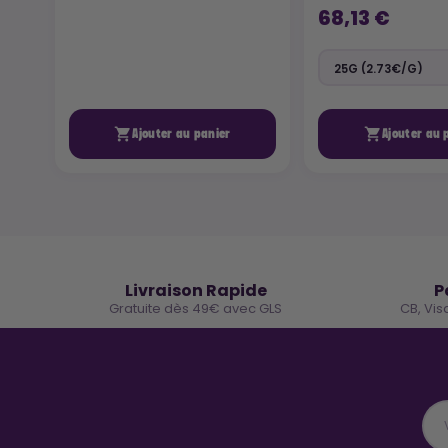
68,13 €


Ajouter au panier
Ajouter au 
🚚
Livraison Rapide
P
Gratuite dès 49€ avec GLS
CB, Vis