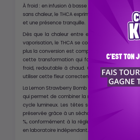
À froid : en infusion à basse température, en dé
sans chaleur, le THCA exprime des effets doux, p
et une présence tranquille.
Dès que la chaleur entre en jeu, la donne chan
vaporisation, le THCA se convertit progressivem
plus la conversion est complète, et plus les effe
cette transformation qui fait du THCA un cannab
froid, redoutable à chaud. Comprendre cette 
utiliser cette fleur correctement.
La Lemon Strawberry Bomb est cultivée en gree
qui permet de combiner la régularité de la culture
cycle lumineux. Les têtes sont bien formées, ré
préservée grâce à un séchage maîtrisé. Son taux 
%, conformément à la réglementation européenn
en laboratoire indépendant.