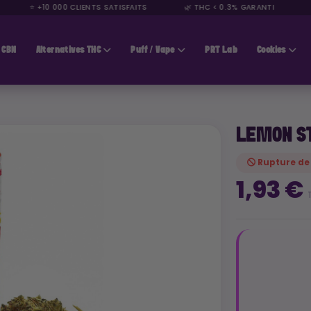
⭐ +10 000 CLIENTS SATISFAITS
🌿 THC < 0.3% GARANTI
🚚 L
CBN
Alternatives THC
Puff / Vape
PRT Lab
Cookies
LEMON S
Rupture de
1,93 €