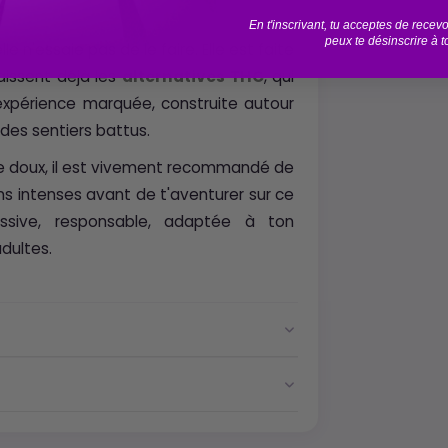
?
En t'inscrivant, tu acceptes de rece
peux te désinscrire à 
e n'essaie pas de le faire. Elle est faite
issent déjà les
alternatives THC
, qui
 expérience marquée, construite autour
 des sentiers battus.
de doux, il est vivement recommandé de
 intenses avant de t'aventurer sur ce
essive, responsable, adaptée à ton
dultes.