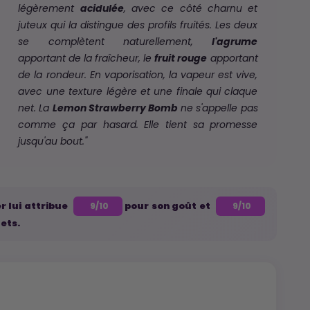
légèrement
acidulée
, avec ce côté charnu et
juteux qui la distingue des profils fruités. Les deux
se complètent naturellement,
l'agrume
apportant de la fraîcheur, le
fruit rouge
apportant
de la rondeur. En vaporisation, la vapeur est vive,
avec une texture légère et une finale qui claque
net. La
Lemon Strawberry Bomb
ne s'appelle pas
comme ça par hasard. Elle tient sa promesse
jusqu'au bout."
r lui attribue
pour son goût et
9/10
9/10
fets.