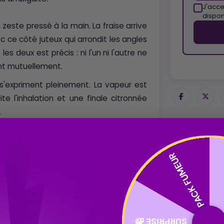
J'acce
dispon
n zeste pressé à la main. La fraise arrive
c ce côté juteux qui arrondit les angles
les deux est précis : ni l'un ni l'autre ne
ent mutuellement.
 s'expriment pleinement. La vapeur est
ite l'inhalation et une finale citronnée
.
t plus doux, la fraise prend davantage de
PACK FUMEUR
ncer
t ce qui fait toute la particularité de
iliser.
SURPRISE 🎁