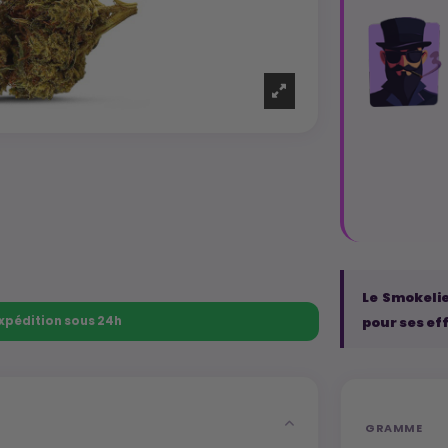
Le Smokelie
 Expédition sous 24h
pour ses ef
GRAMME