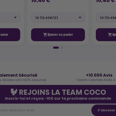
10,40 €
10,40 €


panier
Ajouter au panier
Aj
🔒
⭐
aiement Sécurisé
+10 000 Avis
a, Mastercard 100% sécurisé
Clients satisfaits Noté 4
🐓 REJOINS LA TEAM COCO
Inscris-toi et reçois -10€ sur ta prochaine commande