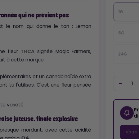
1G
ronnée qui ne prévient pas
c'est le nom qui donne le ton : Lemon
6G
une fleur
THCA
signée Magic Farmers,
24G
aît à cette marque.
omplémentaires et un cannabinoïde extra
nt tu l'utilises. C'est une fleur pensée
te variété.
P
d
fraise juteuse, finale explosive
, presque mordant, avec cette acidité
ans ambiguïté.