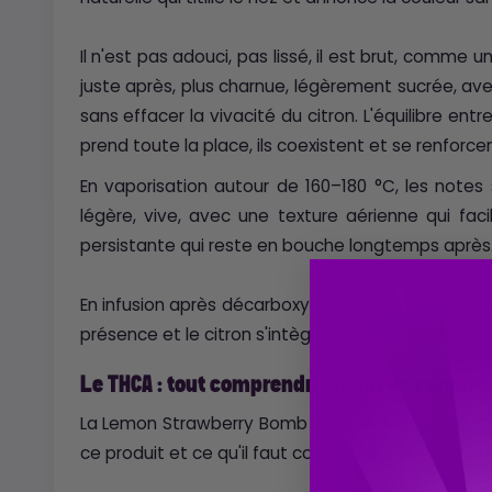
Il n'est pas adouci, pas lissé, il est brut, comme u
juste après, plus charnue, légèrement sucrée, ave
sans effacer la vivacité du citron. L'équilibre entre 
prend toute la place, ils coexistent et se renforc
En vaporisation autour de 160–180 °C, les notes
légère, vive, avec une texture aérienne qui facil
persistante qui reste en bouche longtemps après
En infusion après décarboxylation, le profil se fai
présence et le citron s'intègre en fond discret.
Le THCA : tout comprendre avant de comme
La Lemon Strawberry Bomb est une fleur THCA. C'es
ce produit et ce qu'il faut comprendre avant de l'ut