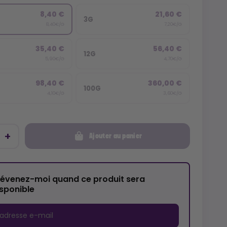
8,40 €
21,60 €
3G
8,40€/G
7,20€/G
35,40 €
56,40 €
12G
5,90€/G
4,70€/G
98,40 €
360,00 €
100G
4,10€/G
3,60€/G
Ajouter au panier
révenez-moi quand ce produit sera
isponible