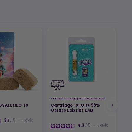
PRT LAB : LA MARQUE CBD DE BOOBA
FLEU
OYALE HEC-10
Cartridge 10-OH+ 99%
DES
Gelato Lab PRT LAB
3.1
/
5
-
avis
11
4.3
/
5
-
avis
3